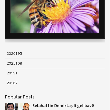
2026
195
2025
108
2019
1
2018
7
Popular Posts
Selahattin Demirtaş li gel bavê