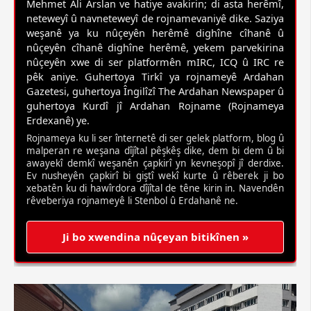
Mehmet Ali Arslan ve hatiye avakirin; di asta herêmî,
neteweyî û navneteweyî de rojnamevaniyê dike. Saziya
weşanê ya ku nûçeyên herêmê dighîne cîhanê û
nûçeyên cîhanê dighîne herêmê, yekem parvekirina
nûçeyên xwe di ser platformên mIRC, ICQ û IRC re
pêk aniye. Guhertoya Tirkî ya rojnameyê Ardahan
Gazetesi, guhertoya Îngilîzî The Ardahan Newspaper û
guhertoya Kurdî jî Ardahan Rojname (Rojnameya
Erdexanê) ye.
Rojnameya ku li ser înternetê di ser gelek platform, blog û
malperan re weşana dîjîtal pêşkêş dike, dem bi dem û bi
awayekî demkî weşanên çapkirî yn kevneşopî jî derdixe.
Ev nusheyên çapkirî bi giştî wekî kurte û rêberek ji bo
xebatên ku di hawîrdora dîjîtal de têne kirin in. Navendên
rêveberiya rojnameyê li Stenbol û Erdahanê ne.
Ji bo xwendina nûçeyan bitikînen »