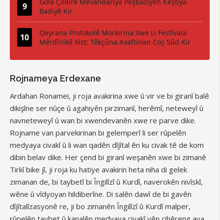
Gola Çildirê Mêvandariya Pêşbaziyên Keştiya
Badiyê Kir
Qeyrana Protokolê Morkirina Xwe Li Festîvala
Mêrdînikê Xist: Têkçûna Axaftinan Coş Sûd Kir
Rojnameya Erdexane
Ardahan Ronamei, ji roja avakirina xwe û vir ve bi giranî balê
dikişîne ser nûçe û agahiyên pirzimanî, herêmî, neteweyî û
navneteweyî û wan bi xwendevanên xwe re parve dike.
Rojname van parvekirinan bi gelemperî li ser rûpelên
medyaya civakî û li wan qadên dîjîtal ên ku civak tê de kom
dibin belav dike. Her çend bi giranî weşanên xwe bi zimanê
Tirkî bike jî, ji roja ku hatiye avakirin heta niha di gelek
zimanan de, bi taybetî bi Îngilîzî û Kurdî, naverokên nivîskî,
wêne û vîdyoyan hildiberîne. Di salên dawî de bi gavên
dîjîtalîzasyonê re, ji bo zimanên Îngilîzî û Kurdî malper,
rûpelên taybet û kanalên medyaya civakî yên cihêreng ava