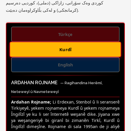
کوردی وەک سۆرانی، زازاکی (دملی)، کوردیی دەرسیم
(کرمانجکی) و لەکی بڵاوکراوەمان دەبێت.
Türkçe
Kurdî
English
ARDAHAN ROJNAME
— Ragihandina Herêmî,
Neteweyî û Navneteweyî
Ardahan Rojname;
Li Erdexan, Stenbol û li seranserê
Tirkiyeyê, yekem rojnameya Kurdî û yekem rojnameya
Îngilîzî ye ku li ser înternetê weşanê dike. Jiyana xwe
ya weşangeriyê bi giranî bi zimanên Tirkî, Kurdî û
Îngilîzî dimeşîne. Rojname di sala 1995an de ji aliyê