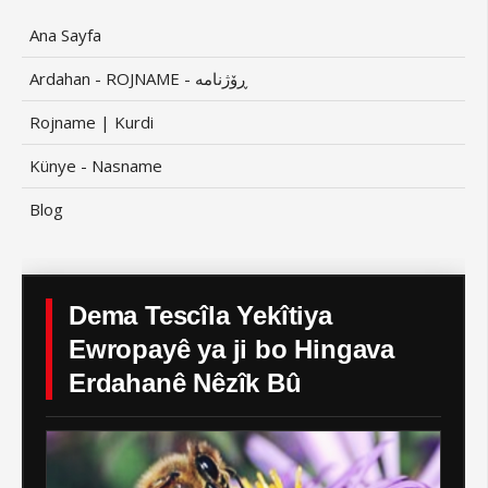
Ana Sayfa
Ardahan - ROJNAME - ڕۆژنامە
Rojname | Kurdi
Künye - Nasname
Blog
Dema Tescîla Yekîtiya
Ewropayê ya ji bo Hingava
Erdahanê Nêzîk Bû