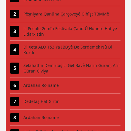
Pêşniyara Qanûna Çarçoveyê Gihîşt TBMMê
Li Posofê 2emîn Festîvala Çand Û Hunerê Hatiye
Lidarxistin
Di Xeta ALO 153 Ya İBB’yê De Serdemek Nû Bi
Kurdî
Selahattin Demirtaş Li Gel Bavê Narin Güran, Arif
Güran Civiya
Ardahan Rojname
Dedetaş Hat Girtin
Ardahan Rojname