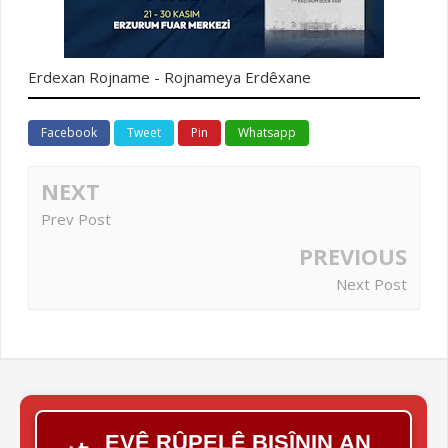
Erdexan Rojname - Rojnameya Erdêxane
Facebook
Tweet
Pin
Whatsapp
NEXT
Prev Post
PREVIOUS
Next Post
EVÊ RÛPELÊ BIŞÎNIN AN