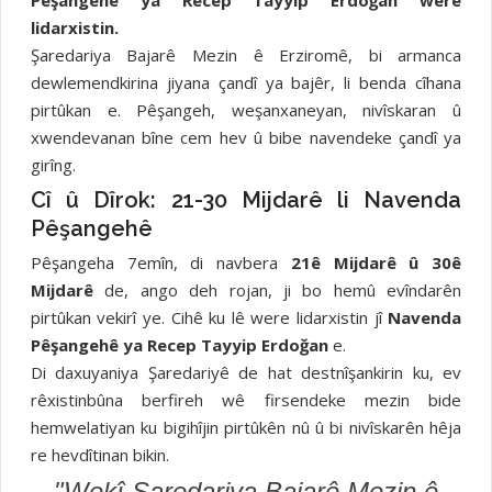
lidarxistin.
Şaredariya Bajarê Mezin ê Erziromê, bi armanca
dewlemendkirina jiyana çandî ya bajêr, li benda cîhana
pirtûkan e. Pêşangeh, weşanxaneyan, nivîskaran û
xwendevanan bîne cem hev û bibe navendeke çandî ya
girîng.
Cî û Dîrok: 21-30 Mijdarê li Navenda
Pêşangehê
Pêşangeha 7emîn, di navbera
21ê Mijdarê û 30ê
Mijdarê
de, ango deh rojan, ji bo hemû evîndarên
pirtûkan vekirî ye. Cihê ku lê were lidarxistin jî
Navenda
Pêşangehê ya Recep Tayyip Erdoğan
e.
Di daxuyaniya Şaredariyê de hat destnîşankirin ku, ev
rêxistinbûna berfireh wê firsendeke mezin bide
hemwelatiyan ku bigihîjin pirtûkên nû û bi nivîskarên hêja
re hevdîtinan bikin.
"Wekî Şaredariya Bajarê Mezin ê