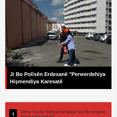
Ji Bo Polîsên Erdexanê "Perwerdehiya
Hişmendiya Karesatê
Dema Tescîla Yekîtiya Ewropayê Ya Ji Bo Hingava
Erdahanê Nêzîk Bû