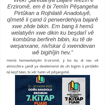
Erziromê, em ê bi 7emîn Pêşangeha
Pirtûkan a Rojhilatê Anadoluyê,
qîmetê li çand û perwerdehiya bajarê
xwe zêde bikin. Em bang li hemû
welatiyên xwe dikin ku beşdarî vê
kombûna berfireh bibin, ku tê de
weşanxane, nivîskar û xwendevan
wê bigihîjin hev."
Hemû hemwelatiyên Erziromê, ji bo ku di nav vê
atmosfera çandî ya dewlemend de cih bigirin û pirtûkên
nû keşf bikin, bi xêr hatin vê pêşangehê.