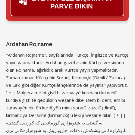
📲
PARVE BIKIN
Ardahan Rojname
"Ardahan Rojname", sayfalarında Türkçe, İngilizce ve Kürtçe
yayın yapmaktadır. Ardahan gazetesinin Kürtçe versiyonu
olan Rojname, ağırlıklı olarak Kürtçe yayın yapmaktadır.
Zaman zaman Kürtçenin Sorani, Kırmançki (Dimili / Zazaca)
ve Leki gibi diğer Kürtçe lehçelerinde de yayınlar yapıyoruz.
) + | Malpera me bi giştî bi zaravayê kurmancî ku wekî
kurdiya giştî tê qebûlkirin weşanê dike. Dem bi dem, em bi
zaravayên din ên kurdî yên mîna soranî, zazakî (dimilî),
kirmanciya Dersimê (kirmanckî) û lekî jî weşanê dikin. ( + | [
بە گشتی بە شێوەزاری کورمانجی کە کوردیی گشتییە
بڵاوکراوەکانی پێشکەش دەکات. جاروباریش بە شێوەزارەکانی تری