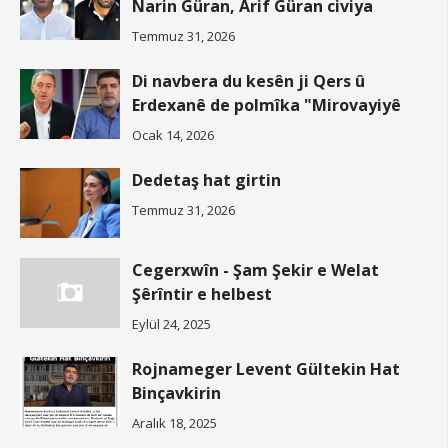
Narin Güran, Arif Güran civiya
Temmuz 31, 2026
Di navbera du kesên ji Qers û
Erdexanê de polmîka "Mirovayiyê
Ocak 14, 2026
Dedetaş hat girtin
Temmuz 31, 2026
Cegerxwîn - Şam Şekir e Welat
Şêrîntir e helbest
Eylül 24, 2025
Rojnameger Levent Gültekin Hat
Binçavkirin
Aralık 18, 2025