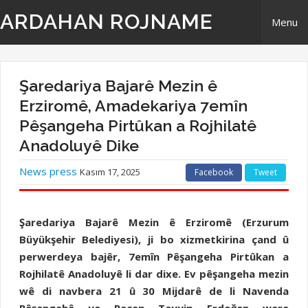
ARDAHAN ROJNAME
Menu
Home
Şaredariya Bajarê Mezin ê
Derbarê Me
Erziromê, Amadekariya 7emîn
Pêşangeha Pirtûkan a Rojhilatê
TR | Tirki - Türkçe
Anadoluyê Dike
News press
Kasım 17, 2025
Facebook
Tweet
EN | English- ingilizi
Têkilî
Şaredariya Bajarê Mezin ê Erziromê (Erzurum
Büyükşehir Belediyesi), ji bo xizmetkirina çand û
perwerdeya bajêr, 7emîn Pêşangeha Pirtûkan a
Rojhilatê Anadoluyê li dar dixe. Ev pêşangeha mezin
wê di navbera 21 û 30 Mijdarê de li Navenda
Pêşangehê ya Recep Tayyip Erdoğan were