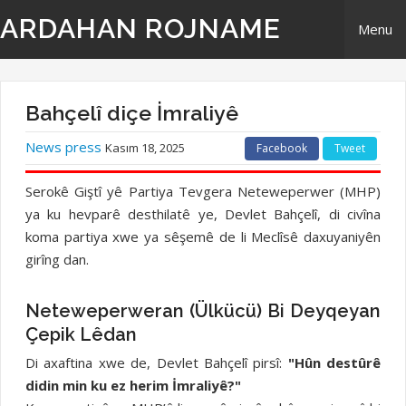
ARDAHAN ROJNAME
Menu
Home
Bahçelî diçe İmraliyê
Derbarê Me
News press
Kasım 18, 2025
Facebook
Tweet
TR | Tirki - Türkçe
Serokê Giştî yê Partiya Tevgera Neteweperwer (MHP)
ya ku hevparê desthilatê ye, Devlet Bahçelî, di civîna
EN | English- ingilizi
koma partiya xwe ya sêşemê de li Meclîsê daxuyaniyên
girîng dan.
Têkilî
Neteweperweran (Ülkücü) Bi Deyqeyan
Çepik Lêdan
Di axaftina xwe de, Devlet Bahçelî pirsî:
"Hûn destûrê
didin min ku ez herim İmraliyê?"