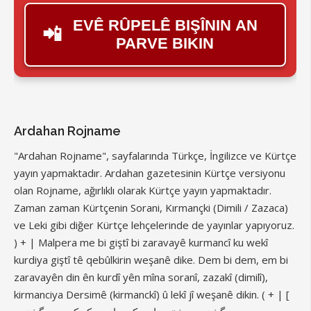
EVÊ RÛPELÊ BIŞÎNIN AN
📲
PARVE BIKIN
Ardahan Rojname
"Ardahan Rojname", sayfalarında Türkçe, İngilizce ve Kürtçe
yayın yapmaktadır. Ardahan gazetesinin Kürtçe versiyonu
olan Rojname, ağırlıklı olarak Kürtçe yayın yapmaktadır.
Zaman zaman Kürtçenin Sorani, Kırmançki (Dimili / Zazaca)
ve Leki gibi diğer Kürtçe lehçelerinde de yayınlar yapıyoruz.
) + | Malpera me bi giştî bi zaravayê kurmancî ku wekî
kurdiya giştî tê qebûlkirin weşanê dike. Dem bi dem, em bi
zaravayên din ên kurdî yên mîna soranî, zazakî (dimilî),
kirmanciya Dersimê (kirmanckî) û lekî jî weşanê dikin. ( + | [