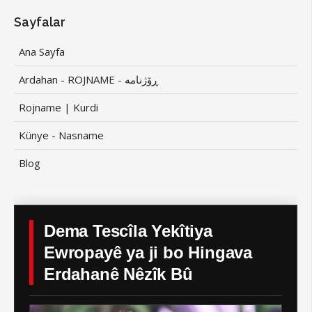
Sayfalar
Ana Sayfa
Ardahan - ROJNAME - ڕۆژنامە
Rojname | Kurdi
Künye - Nasname
Blog
Dema Tescîla Yekîtiya
Ewropayê ya ji bo Hingava
Erdahanê Nêzîk Bû