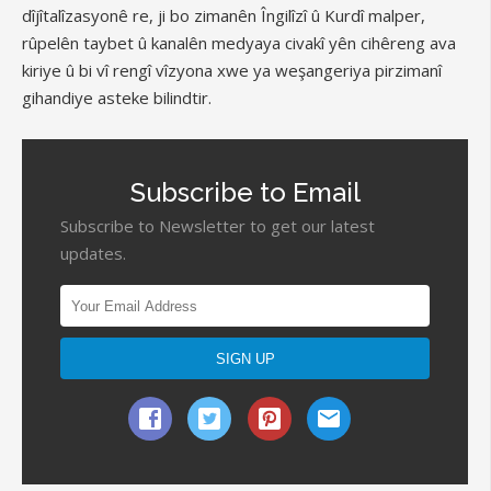
dîjîtalîzasyonê re, ji bo zimanên Îngilîzî û Kurdî malper,
rûpelên taybet û kanalên medyaya civakî yên cihêreng ava
kiriye û bi vî rengî vîzyona xwe ya weşangeriya pirzimanî
gihandiye asteke bilindtir.
Subscribe to Email
Subscribe to Newsletter to get our latest
updates.