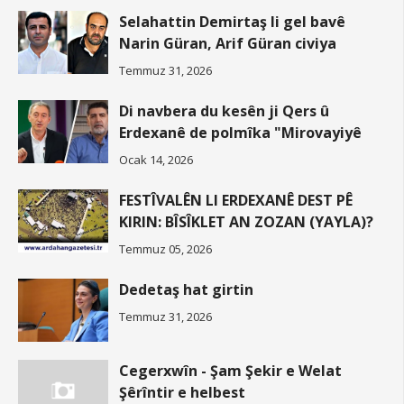
Selahattin Demirtaş li gel bavê
Narin Güran, Arif Güran civiya
Temmuz 31, 2026
Di navbera du kesên ji Qers û
Erdexanê de polmîka "Mirovayiyê
Ocak 14, 2026
FESTÎVALÊN LI ERDEXANÊ DEST PÊ
KIRIN: BÎSÎKLET AN ZOZAN (YAYLA)?
Temmuz 05, 2026
Dedetaş hat girtin
Temmuz 31, 2026
Cegerxwîn - Şam Şekir e Welat
Şêrîntir e helbest