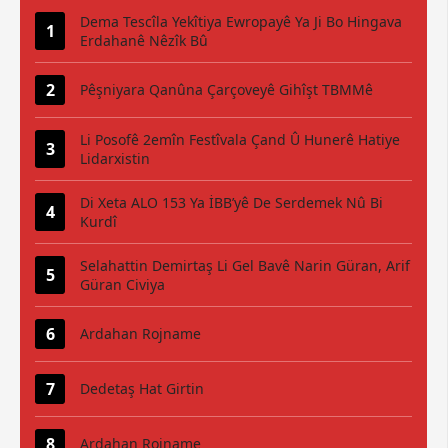
Dema Tescîla Yekîtiya Ewropayê Ya Ji Bo Hingava
Erdahanê Nêzîk Bû
Pêşniyara Qanûna Çarçoveyê Gihîşt TBMMê
Li Posofê 2emîn Festîvala Çand Û Hunerê Hatiye
Lidarxistin
Di Xeta ALO 153 Ya İBB’yê De Serdemek Nû Bi
Kurdî
Selahattin Demirtaş Li Gel Bavê Narin Güran, Arif
Güran Civiya
Ardahan Rojname
Dedetaş Hat Girtin
Ardahan Rojname