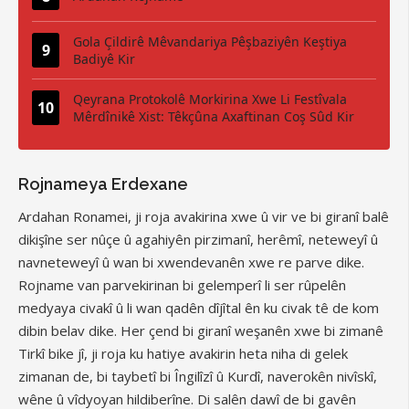
Gola Çildirê Mêvandariya Pêşbaziyên Keştiya
Badiyê Kir
Qeyrana Protokolê Morkirina Xwe Li Festîvala
Mêrdînikê Xist: Têkçûna Axaftinan Coş Sûd Kir
Rojnameya Erdexane
Ardahan Ronamei, ji roja avakirina xwe û vir ve bi giranî balê
dikişîne ser nûçe û agahiyên pirzimanî, herêmî, neteweyî û
navneteweyî û wan bi xwendevanên xwe re parve dike.
Rojname van parvekirinan bi gelemperî li ser rûpelên
medyaya civakî û li wan qadên dîjîtal ên ku civak tê de kom
dibin belav dike. Her çend bi giranî weşanên xwe bi zimanê
Tirkî bike jî, ji roja ku hatiye avakirin heta niha di gelek
zimanan de, bi taybetî bi Îngilîzî û Kurdî, naverokên nivîskî,
wêne û vîdyoyan hildiberîne. Di salên dawî de bi gavên