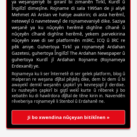
ya weşangeriyê bi giranî bi zimanên Tirkî, Kurdî û
Îngilîzî dimeşîne. Rojname di sala 1995an de ji aliyê
Mehmet Ali Arslan ve hatiye avakirin; di asta herêmî,
neteweyî û navneteweyî de rojnamevaniyê dike. Saziya
weşanê ya ku nûçeyên herêmê dighîne cîhanê û
nûçeyên cîhanê dighîne herêmê, yekem parvekirina
nûçeyên xwe di ser platformên mIRC, ICQ û IRC re
pêk aniye. Guhertoya Tirkî ya rojnameyê Ardahan
Gazetesi, guhertoya Îngilîzî The Ardahan Newspaper û
guhertoya Kurdî jî Ardahan Rojname (Rojnameya
Erdexanê) ye.
Rojnameya ku li ser înternetê di ser gelek platform, blog û
malperan re weşana dîjîtal pêşkêş dike, dem bi dem û bi
awayekî demkî weşanên çapkirî yn kevneşopî jî derdixe.
Ev nusheyên çapkirî bi giştî wekî kurte û rêberek ji bo
xebatên ku di hawîrdora dîjîtal de têne kirin in. Navendên
rêveberiya rojnameyê li Stenbol û Erdahanê ne.
Ji bo xwendina nûçeyan bitikînen »