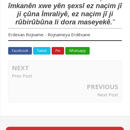
îmkanên xwe yên şexsî ez naçim jî
ji çûna İmraliyê, ez naçim jî ji
rûbirûbûna li dora maseyekê.
"
Erdexan Rojname - Rojnameya Erdêxane
Facebook
Tweet
Pin
Whatsapp
NEXT
Prev Post
PREVIOUS
Next Post