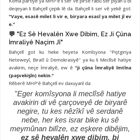
Koma partiyê ya MHP’ê li ser vê pirsê rabû ser piyan û bi
deqeyan li Bahçelî çepik lê da. Bahçelî li ser vê yekê got:
"Vaye, esasê milet li vir e, biryara esasî ya milet jî ev
e."
💬 "Ez Sê Hevalên Xwe Dibim, Ez Ji Çûna
İmraliyê Naçim Jî"
Bahçelî got ku heke heyeta Komîsyona "Piştgiriya
Neteweyî, Biratî û Demokrasiyê" ya ku li Meclîsê hatiye
avakirin, neçe İmraliyê, ew ê
"ji çûna İmraliyê îmtîna
(paşvekişîn) nekin."
Rêberê MHP’ê Bahçelî ev daxuyanî da:
"Eger komîsyona li meclîsê hatiye
avakirin di vê çarçoveyê de biryarê
negire, tu kes nêzîkî vê serdanê
nebe, her kes israr bike ku sê
meymûnan bilîze, ez eşkere dibêjim,
ez sê hevalên xwe dibim, bi