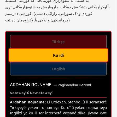
بە گشتی بە شێوەزاری کورمانجی کە کوردیی گشتییە
بڵاوکراوەکانی پێشکەش دەکات. جاروباریش بە شێوەزارەکانی تری
کوردی وەک سۆرانی، زازاکی (دملی)، کوردیی دەرسیم
(کرمانجکی) و لەکی بڵاوکراوەمان دەبێت.
Türkçe
Kurdî
English
ARDAHAN ROJNAME
— Ragihandina Herêmî,
Neteweyî û Navneteweyî
Ardahan Rojname;
Li Erdexan, Stenbol û li seranserê
Tirkiyeyê, yekem rojnameya Kurdî û yekem rojnameya
Îngilîzî ye ku li ser înternetê weşanê dike. Jiyana xwe