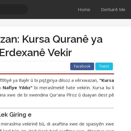
Home
Derbarê Me
azan: Kursa Quranê ya
 Erdexanê Vekir
Facebook
Tweet
tîtiyê ya Bajêr û bi piştgiriya dilsoz a xêrxwazan,
"Kursa
Nafiye Yıldız"
bi merasîmekê hate vekirin. Kursa ku li
irina xwe de bi xwendina Qur'ana Pîroz û duayan dest pê
ek Girîng e
î merasîma vekirinê bû, di axaftina xwe de spasiyên xwe
 ked bûn, kir. Wali Çiçek berî axaftina xwe, dilsoziya xwe