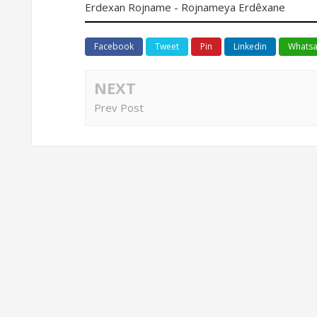
Erdexan Rojname - Rojnameya Erdêxane
Facebook
Tweet
Pin
Linkedin
Whats
Xarpêtê li Erdex
NEXT
Rêwîtiya Pedalan
Prev Post
Kîlometreyî