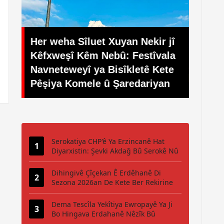
Her weha Sîluet Xuyan Nekir jî
Li E
Kêfxweşî Kêm Nebû: Festîvala
Festî
san
Navneteweyî ya Bisîkletê Kete
Navn
Pêşiya Komele û Şaredariyan
Pedal
Serokatiya CHP'ê Ya Erzincanê Hat
Diyarxistin: Şevki Akdağ Bû Serokê Nû
Dihingivê Çîçekan Ê Erdêhanê Di
Sezona 2026an De Kete Ber Rekirine
Dema Tescîla Yekîtiya Ewropayê Ya Ji
Bo Hingava Erdahanê Nêzîk Bû