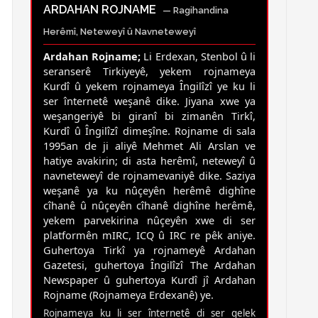
ARDAHAN ROJNAME
— Ragihandina
Herêmî, Neteweyî û Navneteweyî
Ardahan Rojname;
Li Erdexan, Stenbol û li
seranserê Tirkiyeyê, yekem rojnameya
Kurdî û yekem rojnameya Îngilîzî ye ku li
ser înternetê weşanê dike. Jiyana xwe ya
weşangeriyê bi giranî bi zimanên Tirkî,
Kurdî û Îngilîzî dimeşîne. Rojname di sala
1995an de ji aliyê Mehmet Ali Arslan ve
hatiye avakirin; di asta herêmî, neteweyî û
navneteweyî de rojnamevaniyê dike. Saziya
weşanê ya ku nûçeyên herêmê dighîne
cîhanê û nûçeyên cîhanê dighîne herêmê,
yekem parvekirina nûçeyên xwe di ser
platformên mIRC, ICQ û IRC re pêk aniye.
Guhertoya Tirkî ya rojnameyê Ardahan
Gazetesi, guhertoya Îngilîzî The Ardahan
Newspaper û guhertoya Kurdî jî Ardahan
Rojname (Rojnameya Erdexanê) ye.
Rojnameya ku li ser înternetê di ser gelek