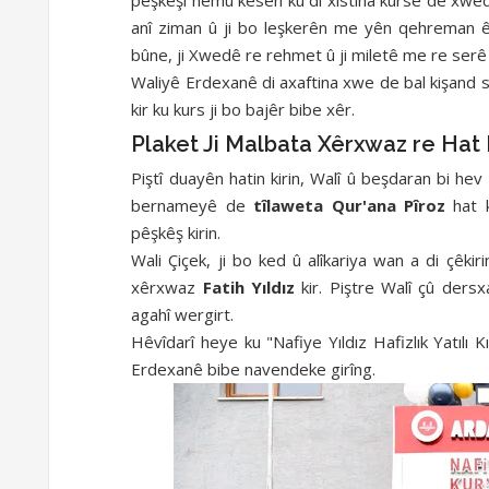
anî ziman û ji bo leşkerên me yên qehreman 
bûne, ji Xwedê re rehmet û ji miletê me re ser
Waliyê Erdexanê di axaftina xwe de bal kişand 
kir ku kurs ji bo bajêr bibe xêr.
Plaket Ji Malbata Xêrxwaz re Hat
Piştî duayên hatin kirin, Walî û beşdaran bi hev
bernameyê de
tîlaweta Qur'ana Pîroz
hat k
pêşkêş kirin.
Wali Çiçek, ji bo ked û alîkariya wan a di çêkir
xêrxwaz
Fatih Yıldız
kir. Piştre Walî çû ders
agahî wergirt.
Hêvîdarî heye ku "Nafiye Yıldız Hafizlık Yatılı
Erdexanê bibe navendeke girîng.