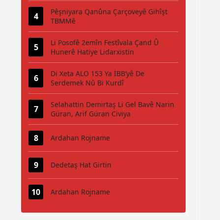
Pêşniyara Qanûna Çarçoveyê Gihîşt
TBMMê
Li Posofê 2emîn Festîvala Çand Û
Hunerê Hatiye Lidarxistin
Di Xeta ALO 153 Ya İBB’yê De
Serdemek Nû Bi Kurdî
Selahattin Demirtaş Li Gel Bavê Narin
Güran, Arif Güran Civiya
Ardahan Rojname
Dedetaş Hat Girtin
Ardahan Rojname