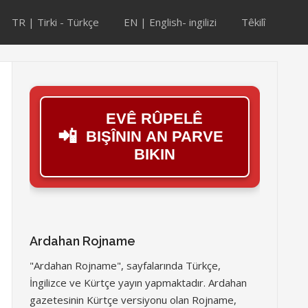
TR | Tirki - Türkçe
EN | English- ingilizi
Têkilî
EVÊ RÛPELÊ
📲
BIŞÎNIN AN PARVE
BIKIN
Ardahan Rojname
"Ardahan Rojname", sayfalarında Türkçe,
İngilizce ve Kürtçe yayın yapmaktadır. Ardahan
gazetesinin Kürtçe versiyonu olan Rojname,