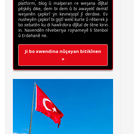
platform, blog û malperan re weşana dîjîtal
pêşkêş dike, dem bi dem û bi awayekî demkî
weşanên çapkirî yn kevneşopî jî derdixe. Ev
nusheyên çapkirî bi giştî wekî kurte û rêberek ji
bo xebatên ku di hawîrdora dîjîtal de têne kirin
in. Navendên rêveberiya rojnameyê li Stenbol
û Erdahanê ne.
Ji bo xwendina nûçeyan bitikînen
»