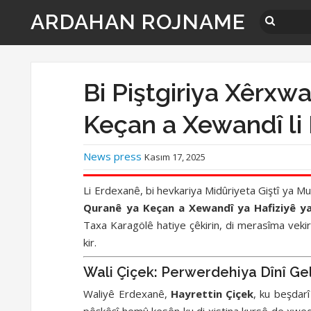
ARDAHAN ROJNAME
Bi Piştgiriya Xêrxw
Keçan a Xewandî li
News press
Kasım 17, 2025
Li Erdexanê, bi hevkariya Midûriyeta Giştî ya Muf
Quranê ya Keçan a Xewandî ya Hafiziyê ya 
Taxa Karagölê hatiye çêkirin, di merasîma vek
kir.
Wali Çiçek: Perwerdehiya Dînî Gel
Waliyê Erdexanê,
Hayrettin Çiçek
, ku beşdar
pêşkêşî hemû kesên ku di xistina kursê de xwedî