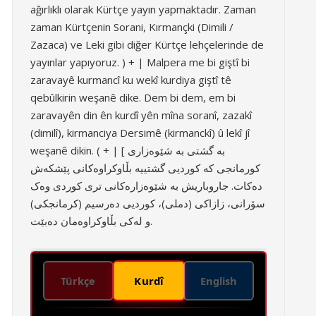
ağırlıklı olarak Kürtçe yayın yapmaktadır. Zaman
zaman Kürtçenin Sorani, Kırmançki (Dimili /
Zazaca) ve Leki gibi diğer Kürtçe lehçelerinde de
yayınlar yapıyoruz. ) + | Malpera me bi giştî bi
zaravayê kurmancî ku wekî kurdiya giştî tê
qebûlkirin weşanê dike. Dem bi dem, em bi
zaravayên din ên kurdî yên mîna soranî, zazakî
(dimilî), kirmanciya Dersimê (kirmanckî) û lekî jî
weşanê dikin. ( + | [ بە گشتی بە شێوەزاری
کورمانجی کە کوردیی گشتییە بڵاوکراوەکانی پێشکەش
دەکات. جاروباریش بە شێوەزارەکانی تری کوردی وەک
سۆرانی، زازاکی (دملی)، کوردیی دەرسیم (کرمانجکی)
و لەکی بڵاوکراوەمان دەبێت.
Kurdî
Türkçe
English