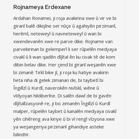
Rojnameya Erdexane
Ardahan Ronamei, ji roja avakirina xwe û vir ve bi
giranî balê dikişîne ser nûçe û agahiyên pirzimanî,
herêmî, neteweyî û navneteweyî û wan bi
xwendevanên xwe re parve dike. Rojname van
parvekirinan bi gelemperî li ser rûpelên medyaya
civakî û li wan qadên dîjîtal ên ku civak tê de kom
dibin belav dike. Her çend bi giranî weşanên xwe
bi zimanê Tirkî bike jî, ji roja ku hatiye avakirin
heta niha di gelek zimanan de, bi taybetî bi
Îngilîzî û Kurdî, naverokên nivîskî, wêne û
vîdyoyan hildiberîne. Di salên dawî de bi gavên
dîjîtalîzasyonê re, ji bo zimanên Îngilîzî û Kurdî
malper, rûpelên taybet û kanalên medyaya civakî
yên cihêreng ava kiriye û bi vî rengî vîzyona xwe
ya weşangeriya pirzimanî gihandiye asteke
bilindtir.