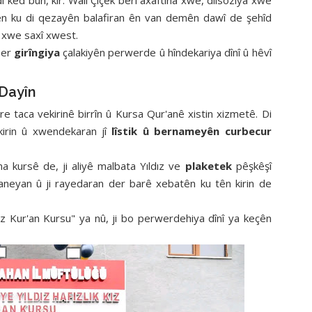
ên ku di qezayên balafiran ên van demên dawî de şehîd
ê xwe saxî xwest.
ser
girîngiya
çalakiyên perwerde û hîndekariya dînî û hêvî
 Dayîn
 re taca vekirinê birrîn û Kursa Qur'anê xistin xizmetê. Di
irin û xwendekaran jî
lîstik û bernameyên curbecur
ina kursê de, ji aliyê malbata Yıldız ve
plaketek
pêşkêşî
xaneyan û ji rayedaran der barê xebatên ku tên kirin de
 Kız Kur'an Kursu" ya nû, ji bo perwerdehiya dînî ya keçên