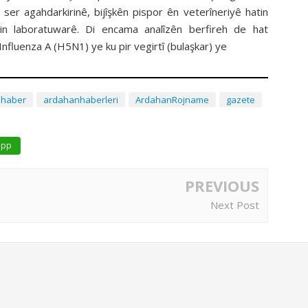
ser agahdarkirinê, bijîşkên pispor ên veterîneriyê hatin
din laboratuwarê. Di encama analîzên berfireh de hat
nfluenza A (H5N1) ye ku pir vegirtî (bulaşkar) ye
nhaber
ardahanhaberleri
ArdahanRojname
gazete
app
PREVIOUS
Next Post