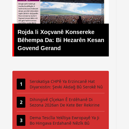
Her weha Sîluet Xuyan Nekir
nê Konsereke
Kêfxweşî Kêm Nebû: Festîv
i Hezarên Kesan
Navneteweyî ya Bisîkletê K
d
Pêşiya Komele û Şaredariy
Serokatiya CHP'ê Ya Erzincanê Hat
Diyarxistin: Şevki Akdağ Bû Serokê Nû
Dihingivê Çîçekan Ê Erdêhanê Di
Sezona 2026an De Kete Ber Rekirine
Dema Tescîla Yekîtiya Ewropayê Ya Ji
Bo Hingava Erdahanê Nêzîk Bû