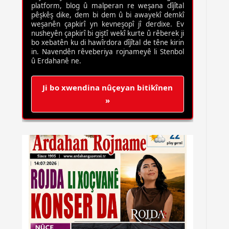
platform, blog û malperan re weşana dîjîtal
pêşkêş dike, dem bi dem û bi awayekî demkî
weşanên çapkirî yn kevneşopî jî derdixe. Ev
nusheyên çapkirî bi giştî wekî kurte û rêberek ji
bo xebatên ku di hawîrdora dîjîtal de têne kirin
in. Navendên rêveberiya rojnameyê li Stenbol
û Erdahanê ne.
Ji bo xwendina nûçeyan bitikînen
»