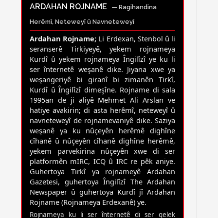
ARDAHAN ROJNAME
— Ragihandina
Herêmî, Neteweyî û Navneteweyî
Ardahan Rojname;
Li Erdexan, Stenbol û li
seranserê Tirkiyeyê, yekem rojnameya
Kurdî û yekem rojnameya Îngilîzî ye ku li
ser înternetê weşanê dike. Jiyana xwe ya
weşangeriyê bi giranî bi zimanên Tirkî,
Kurdî û Îngilîzî dimeşîne. Rojname di sala
1995an de ji aliyê Mehmet Ali Arslan ve
hatiye avakirin; di asta herêmî, neteweyî û
navneteweyî de rojnamevaniyê dike. Saziya
weşanê ya ku nûçeyên herêmê dighîne
cîhanê û nûçeyên cîhanê dighîne herêmê,
yekem parvekirina nûçeyên xwe di ser
platformên mIRC, ICQ û IRC re pêk aniye.
Guhertoya Tirkî ya rojnameyê Ardahan
Gazetesi, guhertoya Îngilîzî The Ardahan
Newspaper û guhertoya Kurdî jî Ardahan
Rojname (Rojnameya Erdexanê) ye.
Rojnameya ku li ser înternetê di ser gelek