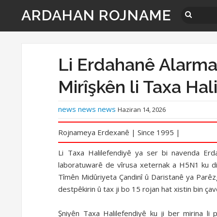
ARDAHAN ROJNAME
Li Erdahanê Alarma
Mirîşkên li Taxa Hal
news news news
Haziran 14, 2026
Rojnameya Erdexanê | Since 1995 |
Li Taxa Halilefendiyê ya ser bi navenda Erdah
laboratuwarê de vîrusa xeternak a H5N1 ku di n
Tîmên Midûriyeta Çandinî û Daristanê ya Parêzg
destpêkirin û tax ji bo 15 rojan hat xistin bin ça
Şniyên Taxa Halilefendiyê ku ji ber mirina li