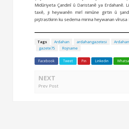
Midûriyeta Çandinî û Daristanê ya Erdahanê. Li 
taxê, ji heywanên mirî nimûne girtin û şan
piştrastkirin ku sedema mirina heywanan vîrusa I
Tags
Ardahan
ardahangazetesi
Ardaha
gazete75
Rojname
Facebook
Tweet
Pin
Linkedin
Whats
NEXT
Prev Post