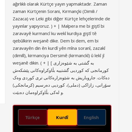
ağırlıklı olarak Kürtçe yayın yapmaktadır. Zaman
zaman Kürtçenin Sorani, Kırmançki (Dimili /
Zazaca) ve Leki gibi diğer Kürtçe lehçelerinde de
yayınlar yapıyoruz. ) + | Malpera me bi giştî bi
zaravayê kurmancî ku wekî kurdiya giştî tê
qebûlkirin weşanê dike. Dem bi dem, em bi
zaravayên din ên kurdî yên mîna soranî, zazakî
(dimilî), kirmanciya Dersimê (kirmanckî) û lekî jî
weşanê dikin. ( + | [ بە گشتی بە شێوەزاری
کورمانجی کە کوردیی گشتییە بڵاوکراوەکانی پێشکەش
دەکات. جاروباریش بە شێوەزارەکانی تری کوردی وەک
سۆرانی، زازاکی (دملی)، کوردیی دەرسیم (کرمانجکی)
و لەکی بڵاوکراوەمان دەبێت.
Kurdî
Türkçe
English