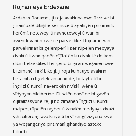
Rojnameya Erdexane
Ardahan Ronamei, ji roja avakirina xwe û vir ve bi
giranî balê dikişîne ser nûçe û agahiyên pirzimanî,
herêmî, neteweyî û navneteweyî û wan bi
xwendevanên xwe re parve dike. Rojname van
parvekirinan bi gelemperî li ser rûpelên medyaya
civakî û li wan qadên dîjîtal ên ku civak tê de kom
dibin belav dike. Her çend bi giranî weşanên xwe
bi zimanê Tirkî bike jî, ji roja ku hatiye avakirin
heta niha di gelek zimanan de, bi taybetî bi
Îngilîzî û Kurdî, naverokên nivîskî, wêne û
vîdyoyan hildiberîne. Di salên dawî de bi gavên
dîjîtalîzasyonê re, ji bo zimanên Îngilîzî û Kurdî
malper, rûpelên taybet û kanalên medyaya civakî
yên cihêreng ava kiriye û bi vî rengî vîzyona xwe
ya weşangeriya pirzimanî gihandiye asteke
bilindtir.