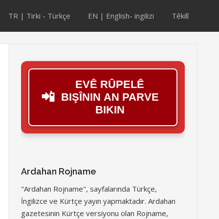
TR | Tirki - Türkçe
EN | English- ingilizi
Têkilî
EVÊ RÛPELÊ
📲
BIŞÎNIN AN PARVE
BIKIN
Ardahan Rojname
"Ardahan Rojname", sayfalarında Türkçe,
İngilizce ve Kürtçe yayın yapmaktadır. Ardahan
gazetesinin Kürtçe versiyonu olan Rojname,