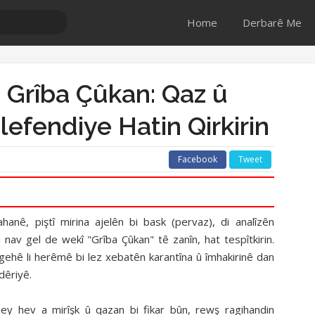
Home
Derbarê Me
 Grîba Çûkan: Qaz û
ilefendiye Hatin Qirkirin
Facebook
Tweet
anê, piştî mirina ajelên bi bask (pervaz), di analîzên
av gel de wekî "Grîba Çûkan" tê zanîn, hat tespîtkirin.
ehê li herêmê bi lez xebatên karantîna û îmhakirinê dan
vdêriyê.
 pey hev a mirîşk û qazan bi fikar bûn, rewş ragihandin