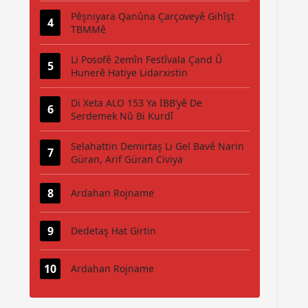
Pêşniyara Qanûna Çarçoveyê Gihîşt
TBMMê
Li Posofê 2emîn Festîvala Çand Û
Hunerê Hatiye Lidarxistin
Di Xeta ALO 153 Ya İBB’yê De
Serdemek Nû Bi Kurdî
Selahattin Demirtaş Li Gel Bavê Narin
Güran, Arif Güran Civiya
Ardahan Rojname
Dedetaş Hat Girtin
Ardahan Rojname