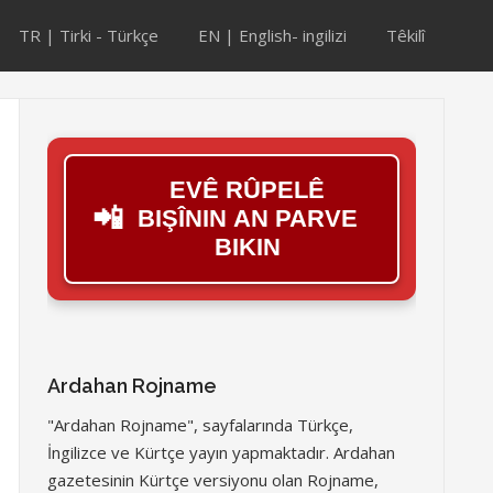
TR | Tirki - Türkçe
EN | English- ingilizi
Têkilî
EVÊ RÛPELÊ
📲
BIŞÎNIN AN PARVE
BIKIN
Ardahan Rojname
"Ardahan Rojname", sayfalarında Türkçe,
İngilizce ve Kürtçe yayın yapmaktadır. Ardahan
gazetesinin Kürtçe versiyonu olan Rojname,