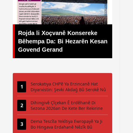
Her weha Sîluet Xuyan Nekir jî
onsereke
Kêfxweşî Kêm Nebû: Festîvala
zarên Kesan
Navneteweyî ya Bisîkletê Kete
Pêşiya Komele û Şaredariyan
Serokatiya CHP'ê Ya Erzincanê Hat
Diyarxistin: Şevki Akdağ Bû Serokê Nû
Dihingivê Çîçekan Ê Erdêhanê Di
Sezona 2026an De Kete Ber Rekirine
Dema Tescîla Yekîtiya Ewropayê Ya Ji
Bo Hingava Erdahanê Nêzîk Bû