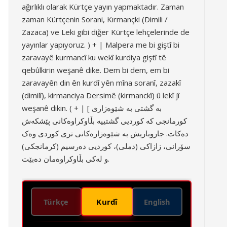
ağırlıklı olarak Kürtçe yayın yapmaktadır. Zaman
zaman Kürtçenin Sorani, Kırmançki (Dimili /
Zazaca) ve Leki gibi diğer Kürtçe lehçelerinde de
yayınlar yapıyoruz. ) + | Malpera me bi giştî bi
zaravayê kurmancî ku wekî kurdiya giştî tê
qebûlkirin weşanê dike. Dem bi dem, em bi
zaravayên din ên kurdî yên mîna soranî, zazakî
(dimilî), kirmanciya Dersimê (kirmanckî) û lekî jî
weşanê dikin. ( + | [ بە گشتی بە شێوەزاری
کورمانجی کە کوردیی گشتییە بڵاوکراوەکانی پێشکەش
دەکات. جاروباریش بە شێوەزارەکانی تری کوردی وەک
سۆرانی، زازاکی (دملی)، کوردیی دەرسیم (کرمانجکی)
و لەکی بڵاوکراوەمان دەبێت.
Kurdî
Türkçe
English