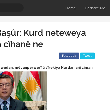
Home
Derbarê Me
Başûr: Kurd neteweya
 cîhanê ne
Facebook
Tweet
xwedan, mêvanperwerî û zîrekiya Kurdan anî ziman
.