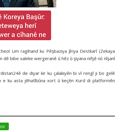
eol Lim ragihand ku Pêşbaziya Jîriya Destkarî (Zekaya
in dê bibe xaleke wergeranê û hêz û şiyana nifşê nû nîşanî
stan24ê de diyar kir ku çalakiyên bi vî rengî ji bo gelê
e ku asta jêhatîbûna xort û keçên Kurd di platformên
app