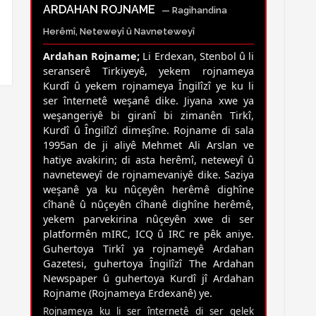
ARDAHAN ROJNAME
— Ragihandina
Herêmî, Neteweyî û Navneteweyî
Ardahan Rojname;
Li Erdexan, Stenbol û li
seranserê Tirkiyeyê, yekem rojnameya
Kurdî û yekem rojnameya Îngilîzî ye ku li
ser înternetê weşanê dike. Jiyana xwe ya
weşangeriyê bi giranî bi zimanên Tirkî,
Kurdî û Îngilîzî dimeşîne. Rojname di sala
1995an de ji aliyê Mehmet Ali Arslan ve
hatiye avakirin; di asta herêmî, neteweyî û
navneteweyî de rojnamevaniyê dike. Saziya
weşanê ya ku nûçeyên herêmê dighîne
cîhanê û nûçeyên cîhanê dighîne herêmê,
yekem parvekirina nûçeyên xwe di ser
platformên mIRC, ICQ û IRC re pêk aniye.
Guhertoya Tirkî ya rojnameyê Ardahan
Gazetesi, guhertoya Îngilîzî The Ardahan
Newspaper û guhertoya Kurdî jî Ardahan
Rojname (Rojnameya Erdexanê) ye.
Rojnameya ku li ser înternetê di ser gelek