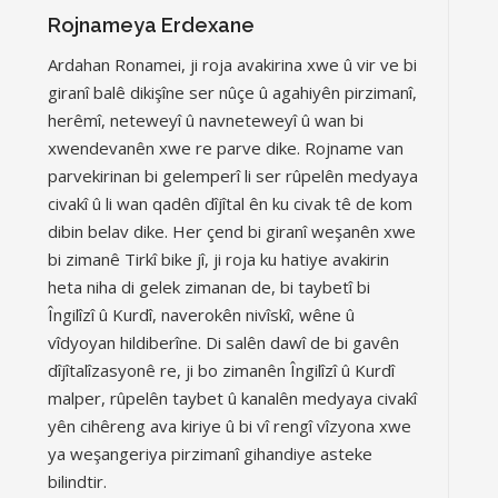
Rojnameya Erdexane
Ardahan Ronamei, ji roja avakirina xwe û vir ve bi
giranî balê dikişîne ser nûçe û agahiyên pirzimanî,
herêmî, neteweyî û navneteweyî û wan bi
xwendevanên xwe re parve dike. Rojname van
parvekirinan bi gelemperî li ser rûpelên medyaya
civakî û li wan qadên dîjîtal ên ku civak tê de kom
dibin belav dike. Her çend bi giranî weşanên xwe
bi zimanê Tirkî bike jî, ji roja ku hatiye avakirin
heta niha di gelek zimanan de, bi taybetî bi
Îngilîzî û Kurdî, naverokên nivîskî, wêne û
vîdyoyan hildiberîne. Di salên dawî de bi gavên
dîjîtalîzasyonê re, ji bo zimanên Îngilîzî û Kurdî
malper, rûpelên taybet û kanalên medyaya civakî
yên cihêreng ava kiriye û bi vî rengî vîzyona xwe
ya weşangeriya pirzimanî gihandiye asteke
bilindtir.