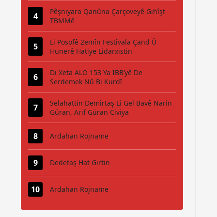
Pêşniyara Qanûna Çarçoveyê Gihîşt
TBMMê
Li Posofê 2emîn Festîvala Çand Û
Hunerê Hatiye Lidarxistin
Di Xeta ALO 153 Ya İBB’yê De
Serdemek Nû Bi Kurdî
Selahattin Demirtaş Li Gel Bavê Narin
Güran, Arif Güran Civiya
Ardahan Rojname
Dedetaş Hat Girtin
Ardahan Rojname