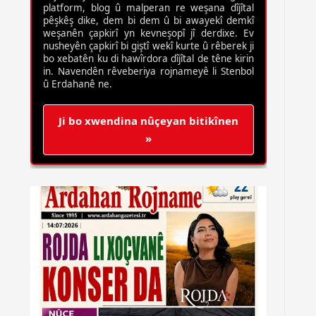
platform, blog û malperan re weşana dîjîtal
pêşkêş dike, dem bi dem û bi awayekî demkî
weşanên çapkirî yn kevneşopî jî derdixe. Ev
nusheyên çapkirî bi giştî wekî kurte û rêberek ji
bo xebatên ku di hawîrdora dîjîtal de têne kirin
in. Navendên rêveberiya rojnameyê li Stenbol
û Erdahanê ne.
Ji bo xwendina nûçeyan bitikînen
»