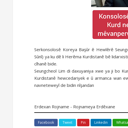
Serkonsolosê Koreya Başûr ê Hewlêrê Seungch
Sûnî) ya ku dê li Herêma Kurdistanê bê lidarxist
cîhanê bide.
Seungcheol Lim di daxuyaniya xwe ya ji bo Kurdi
Kurdistanê hewcedariyek e û armanca wan ew 
navneteweyî de bidin nîşandan
Erdexan Rojname - Rojnameya Erdêxane
Facebook
Tweet
Pin
Linkedin
Whats