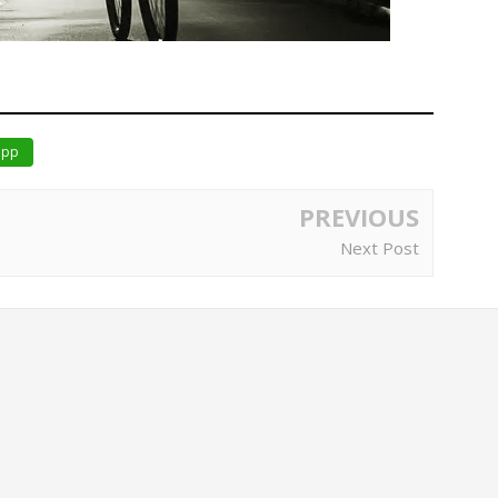
app
PREVIOUS
Next Post