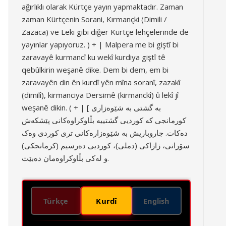
ağırlıklı olarak Kürtçe yayın yapmaktadır. Zaman
zaman Kürtçenin Sorani, Kırmançki (Dimili /
Zazaca) ve Leki gibi diğer Kürtçe lehçelerinde de
yayınlar yapıyoruz. ) + | Malpera me bi giştî bi
zaravayê kurmancî ku wekî kurdiya giştî tê
qebûlkirin weşanê dike. Dem bi dem, em bi
zaravayên din ên kurdî yên mîna soranî, zazakî
(dimilî), kirmanciya Dersimê (kirmanckî) û lekî jî
weşanê dikin. ( + | [ بە گشتی بە شێوەزاری
کورمانجی کە کوردیی گشتییە بڵاوکراوەکانی پێشکەش
دەکات. جاروباریش بە شێوەزارەکانی تری کوردی وەک
سۆرانی، زازاکی (دملی)، کوردیی دەرسیم (کرمانجکی)
و لەکی بڵاوکراوەمان دەبێت.
Kurdî
Türkçe
English