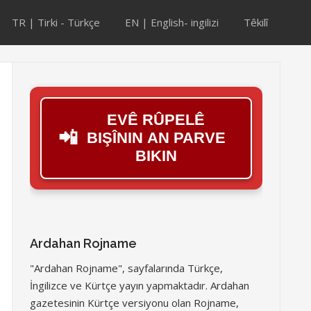
TR | Tirki - Türkçe
EN | English- ingilizi
Têkilî
EVÊ RÛPELÊ
📲
BIŞÎNIN AN PARVE
BIKIN
Ardahan Rojname
"Ardahan Rojname", sayfalarında Türkçe,
İngilizce ve Kürtçe yayın yapmaktadır. Ardahan
gazetesinin Kürtçe versiyonu olan Rojname,