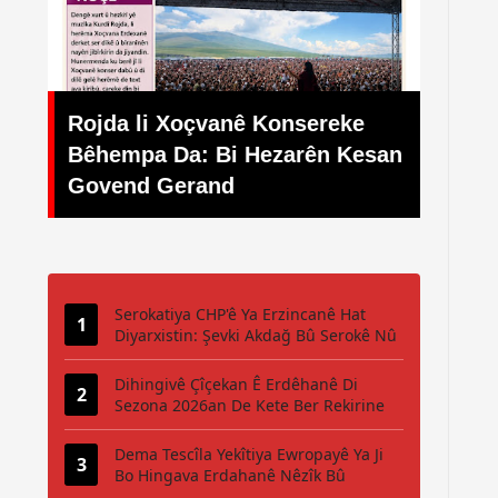
Her weha Sîluet Xuyan Nekir
nê Konsereke
Kêfxweşî Kêm Nebû: Festîv
i Hezarên Kesan
Navneteweyî ya Bisîkletê K
d
Pêşiya Komele û Şaredariy
Serokatiya CHP'ê Ya Erzincanê Hat
Diyarxistin: Şevki Akdağ Bû Serokê Nû
Dihingivê Çîçekan Ê Erdêhanê Di
Sezona 2026an De Kete Ber Rekirine
Dema Tescîla Yekîtiya Ewropayê Ya Ji
Bo Hingava Erdahanê Nêzîk Bû