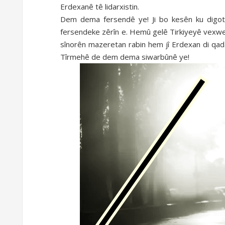
Erdexanê tê lidarxistin.
Dem dema fersendê ye! Ji bo kesên ku digotin "
fersendeke zêrîn e. Hemû gelê Tirkiyeyê vexwen
sînorên mazeretan rabin hem jî Erdexan di qad
Tîrmehê de dem dema siwarbûnê ye!