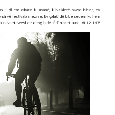
Êdî em dikarin li Bisanê, li bisikletê siwar bibin", ev
dî vê festîvala mezin e. Ev çalakî dê bibe sedem ku hem
a navneteweyî de deng bide. Êdî hincet tune, di 12-14'ê