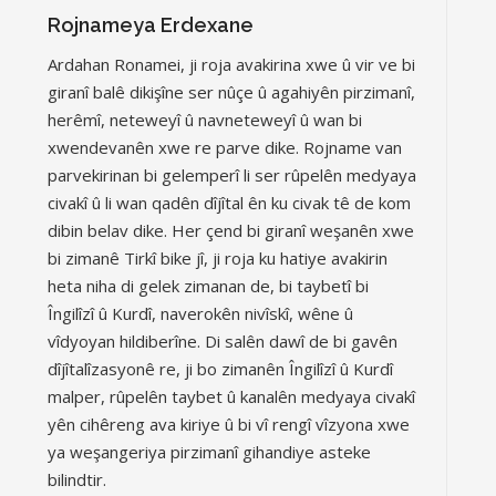
Rojnameya Erdexane
Ardahan Ronamei, ji roja avakirina xwe û vir ve bi
giranî balê dikişîne ser nûçe û agahiyên pirzimanî,
herêmî, neteweyî û navneteweyî û wan bi
xwendevanên xwe re parve dike. Rojname van
parvekirinan bi gelemperî li ser rûpelên medyaya
civakî û li wan qadên dîjîtal ên ku civak tê de kom
dibin belav dike. Her çend bi giranî weşanên xwe
bi zimanê Tirkî bike jî, ji roja ku hatiye avakirin
heta niha di gelek zimanan de, bi taybetî bi
Îngilîzî û Kurdî, naverokên nivîskî, wêne û
vîdyoyan hildiberîne. Di salên dawî de bi gavên
dîjîtalîzasyonê re, ji bo zimanên Îngilîzî û Kurdî
malper, rûpelên taybet û kanalên medyaya civakî
yên cihêreng ava kiriye û bi vî rengî vîzyona xwe
ya weşangeriya pirzimanî gihandiye asteke
bilindtir.