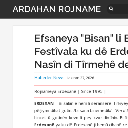
ARDAHAN ROJNAME
Efsaneya "Bisan" li
Festîvala ku dê Erd
Nasîn di Tîrmehê de
Haberler News
Haziran 27, 2026
Rojnameya Erdexanê | Since 1995 |
ERDEXAN
– Bi salan e hem li seranserê Tirkiye
pêşiyan dihat gotin: /bi sana binemedik/
"Em li 
hincet û gotinên kevn li pey xwe dimînin. Bi 
Erdexanê
ya ku dê Erdexanê ji hemû cîhanê re 