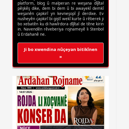
platform, blog û malperan re weşana dîjîtal
pêşkêş dike, dem bi dem û bi awayekî demkî
weşanên çapkirî yn kevneşopî jî derdixe. Ev
nusheyên çapkirî bi giştî wekî kurte û rêberek ji
bo xebatên ku di hawîrdora dîjîtal de têne kirin
in. Navendên rêveberiya rojnameyê li Stenbol
û Erdahanê ne.
Ji bo xwendina nûçeyan bitikînen
»