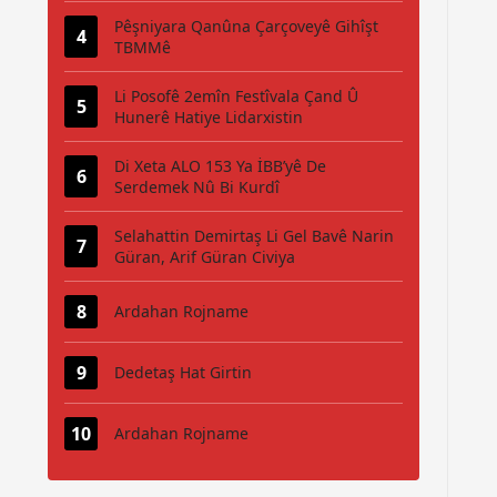
Pêşniyara Qanûna Çarçoveyê Gihîşt
TBMMê
Li Posofê 2emîn Festîvala Çand Û
Hunerê Hatiye Lidarxistin
Di Xeta ALO 153 Ya İBB’yê De
Serdemek Nû Bi Kurdî
Selahattin Demirtaş Li Gel Bavê Narin
Güran, Arif Güran Civiya
Ardahan Rojname
Dedetaş Hat Girtin
Ardahan Rojname