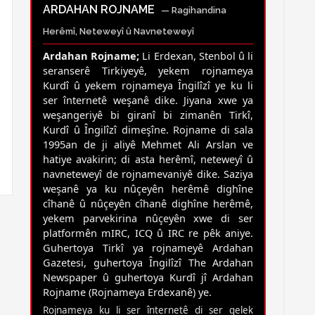
ARDAHAN ROJNAME
— Ragihandina
Herêmî, Neteweyî û Navneteweyî
Ardahan Rojname;
Li Erdexan, Stenbol û li
seranserê Tirkiyeyê, yekem rojnameya
Kurdî û yekem rojnameya Îngilîzî ye ku li
ser înternetê weşanê dike. Jiyana xwe ya
weşangeriyê bi giranî bi zimanên Tirkî,
Kurdî û Îngilîzî dimeşîne. Rojname di sala
1995an de ji aliyê Mehmet Ali Arslan ve
hatiye avakirin; di asta herêmî, neteweyî û
navneteweyî de rojnamevaniyê dike. Saziya
weşanê ya ku nûçeyên herêmê dighîne
cîhanê û nûçeyên cîhanê dighîne herêmê,
yekem parvekirina nûçeyên xwe di ser
platformên mIRC, ICQ û IRC re pêk aniye.
Guhertoya Tirkî ya rojnameyê Ardahan
Gazetesi, guhertoya Îngilîzî The Ardahan
Newspaper û guhertoya Kurdî jî Ardahan
Rojname (Rojnameya Erdexanê) ye.
Rojnameya ku li ser înternetê di ser gelek