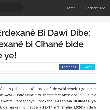
Home
Derbarê Me
 Erdexanê Bi Dawî Dibe:
exanê bi Cîhanê bide
 ye!
Facebook
Tweet
yê hem jî di nav xelkê Erdexanê de wekî henek û gotineke
bisikleta Bisanê siwar bûn, lê tenê li te siwar nebûn."
Êdî ev
însiyatîfa Parêzgariya Erdexanê,
Festîvala Bisikletê ya
bide naskirin, di navbera
12-14'ê Tîrmeha 2026'an
de li