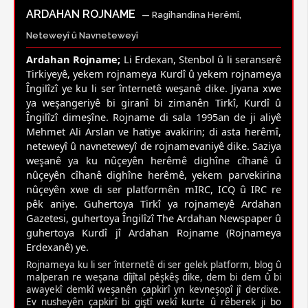
ARDAHAN ROJNAME
— Ragihandina Herêmî,
Neteweyî û Navneteweyî
Ardahan Rojname;
Li Erdexan, Stenbol û li seranserê
Tirkiyeyê, yekem rojnameya Kurdî û yekem rojnameya
Îngilîzî ye ku li ser înternetê weşanê dike. Jiyana xwe
ya weşangeriyê bi giranî bi zimanên Tirkî, Kurdî û
Îngilîzî dimeşîne. Rojname di sala 1995an de ji aliyê
Mehmet Ali Arslan ve hatiye avakirin; di asta herêmî,
neteweyî û navneteweyî de rojnamevaniyê dike. Saziya
weşanê ya ku nûçeyên herêmê dighîne cîhanê û
nûçeyên cîhanê dighîne herêmê, yekem parvekirina
nûçeyên xwe di ser platformên mIRC, ICQ û IRC re
pêk aniye. Guhertoya Tirkî ya rojnameyê Ardahan
Gazetesi, guhertoya Îngilîzî The Ardahan Newspaper û
guhertoya Kurdî jî Ardahan Rojname (Rojnameya
Erdexanê) ye.
Rojnameya ku li ser înternetê di ser gelek platform, blog û
malperan re weşana dîjîtal pêşkêş dike, dem bi dem û bi
awayekî demkî weşanên çapkirî yn kevneşopî jî derdixe.
Ev nusheyên çapkirî bi giştî wekî kurte û rêberek ji bo