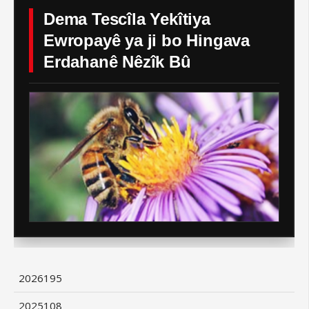
Dema Tescîla Yekîtiya
Ewropayê ya ji bo Hingava
Erdahanê Nêzîk Bû
2026
195
2025
108