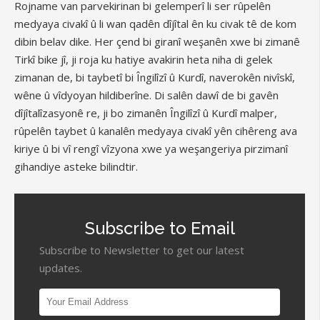
Rojname van parvekirinan bi gelemperî li ser rûpelên
medyaya civakî û li wan qadên dîjîtal ên ku civak tê de kom
dibin belav dike. Her çend bi giranî weşanên xwe bi zimanê
Tirkî bike jî, ji roja ku hatiye avakirin heta niha di gelek
zimanan de, bi taybetî bi Îngilîzî û Kurdî, naverokên nivîskî,
wêne û vîdyoyan hildiberîne. Di salên dawî de bi gavên
dîjîtalîzasyonê re, ji bo zimanên Îngilîzî û Kurdî malper,
rûpelên taybet û kanalên medyaya civakî yên cihêreng ava
kiriye û bi vî rengî vîzyona xwe ya weşangeriya pirzimanî
gihandiye asteke bilindtir.
Subscribe to Email
Subscribe to Newsletter to get our latest
updates.