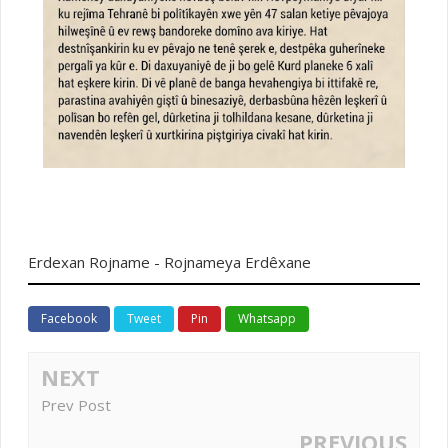
Erdexan Rojname - Rojnameya Erdêxane
Facebook
Tweet
Pin
Whatsapp
NEXT
Prev Post
PREVIOUS