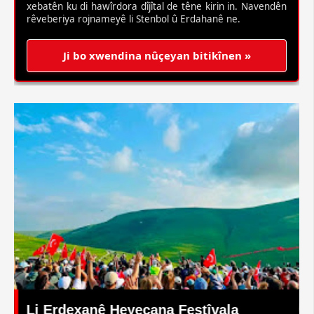
xebatên ku di hawîrdora dîjîtal de têne kirin in. Navendên
rêveberiya rojnameyê li Stenbol û Erdahanê ne.
Ji bo xwendina nûçeyan bitikînen »