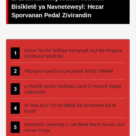
AMEDSPORÊ MAÇÊN MEZIN DIYAR BÛ
Dema Tescîla Yekîtiya Ewropayê Ya Ji Bo Hingava
Erdahanê Nêzîk Bû
Pêşniyara Qanûna Çarçoveyê Gihîşt TBMMê
Li Posofê 2emîn Festîvala Çand Û Hunerê Hatiye
Lidarxistin
Di Xeta ALO 153 Ya İBB’yê De Serdemek Nû Bi
Kurdî
Selahattin Demirtaş Li Gel Bavê Narin Güran, Arif
Güran Civiya