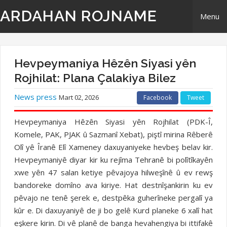
ARDAHAN ROJNAME
Menu
Home
Hevpeymaniya Hêzên Siyasi yên
Derbarê Me
Rojhilat: Plana Çalakiya Bilez
News press
Mart 02, 2026
Facebook
Tweet
TR | Tirki - Türkçe
Hevpeymaniya Hêzên Siyasi yên Rojhilat (PDK-Î,
EN | English- ingilizi
Komele, PAK, PJAK û Sazmanî Xebat), piştî mirina Rêberê
Olî yê Îranê Elî Xameney daxuyaniyeke hevbeş belav kir.
Têkilî
Hevpeymaniyê diyar kir ku rejîma Tehranê bi polîtîkayên
xwe yên 47 salan ketiye pêvajoya hilweşînê û ev rewş
bandoreke domîno ava kiriye. Hat destnîşankirin ku ev
pêvajo ne tenê şerek e, destpêka guherîneke pergalî ya
kûr e. Di daxuyaniyê de ji bo gelê Kurd planeke 6 xalî hat
eşkere kirin. Di vê planê de banga hevahengiya bi ittifakê