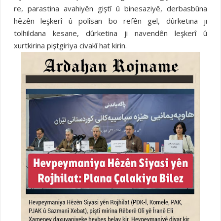
re, parastina avahiyên giştî û binesaziyê, derbasbûna
hêzên leşkerî û polîsan bo refên gel, dûrketina ji
tolhildana kesane, dûrketina ji navendên leşkerî û
xurtkirina piştgiriya civakî hat kirin.