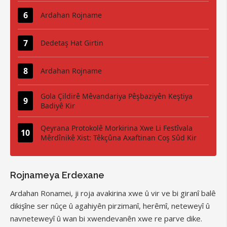
Ardahan Rojname
Dedetaş Hat Girtin
Ardahan Rojname
Gola Çildirê Mêvandariya Pêşbaziyên Keştiya
Badiyê Kir
Qeyrana Protokolê Morkirina Xwe Li Festîvala
Mêrdînikê Xist: Têkçûna Axaftinan Coş Sûd Kir
Rojnameya Erdexane
Ardahan Ronamei, ji roja avakirina xwe û vir ve bi giranî balê
dikişîne ser nûçe û agahiyên pirzimanî, herêmî, neteweyî û
navneteweyî û wan bi xwendevanên xwe re parve dike.