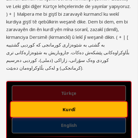
ve Leki gibi diğer Kürtçe lehçelerinde de yayınlar yapıyoruz.
) + | Malpera me bi giştî bi zaravayê kurmancî ku wekî
kurdiya giştî tê qebûlkirin weşanê dike. Dem bi dem, em bi
zaravayên din ên kurdî yên mîna soranî, zazakî (dimilî),
kirmanciya Dersimê (kirmanckî) û lekî jî weşanê dikin. ( + | [
بە گشتی بە شێوەزاری کورمانجی کە کوردیی گشتییە
بڵاوکراوەکانی پێشکەش دەکات. جاروباریش بە شێوەزارەکانی تری
کوردی وەک سۆرانی، زازاکی (دملی)، کوردیی دەرسیم
(کرمانجکی) و لەکی بڵاوکراوەمان دەبێت.
Türkçe
Kurdî
English