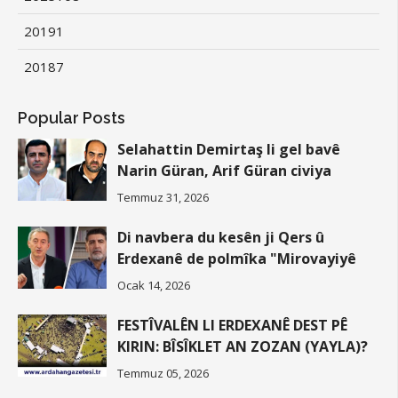
2019
1
2018
7
Popular Posts
Selahattin Demirtaş li gel bavê
Narin Güran, Arif Güran civiya
Temmuz 31, 2026
Di navbera du kesên ji Qers û
Erdexanê de polmîka "Mirovayiyê
Ocak 14, 2026
FESTÎVALÊN LI ERDEXANÊ DEST PÊ
KIRIN: BÎSÎKLET AN ZOZAN (YAYLA)?
Temmuz 05, 2026