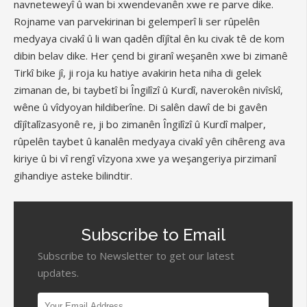
navneteweyî û wan bi xwendevanên xwe re parve dike.
Rojname van parvekirinan bi gelemperî li ser rûpelên
medyaya civakî û li wan qadên dîjîtal ên ku civak tê de kom
dibin belav dike. Her çend bi giranî weşanên xwe bi zimanê
Tirkî bike jî, ji roja ku hatiye avakirin heta niha di gelek
zimanan de, bi taybetî bi Îngilîzî û Kurdî, naverokên nivîskî,
wêne û vîdyoyan hildiberîne. Di salên dawî de bi gavên
dîjîtalîzasyonê re, ji bo zimanên Îngilîzî û Kurdî malper,
rûpelên taybet û kanalên medyaya civakî yên cihêreng ava
kiriye û bi vî rengî vîzyona xwe ya weşangeriya pirzimanî
gihandiye asteke bilindtir.
Subscribe to Email
Subscribe to Newsletter to get our latest
updates.