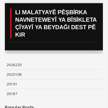
LI MALATYAYÊ PÊŞBİRKA
NAVNETEWEYÎ YA BÎSİKLETA
ÇÎYAYÎ YA BEYDAĞI DEST PÊ
KIR
2026
220
2025
108
2019
1
2018
7
Popular Posts