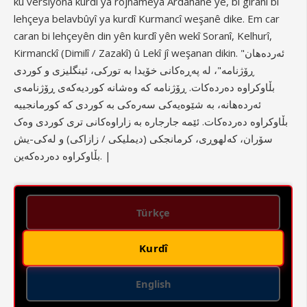
ku versiyona kurdî ya rojnameya Ardahanê ye, bi giranî bi
lehçeya belavbûyî ya kurdî Kurmancî weşanê dike. Em car
caran bi lehçeyên din yên kurdî yên wekî Soranî, Kelhurî,
Kirmanckî (Dimilî / Zazakî) û Lekî jî weşanan dikin. "ئەردەهان
ڕۆژنامە"، لە پەڕەکانی خۆیدا بە تورکی، ئینگلیزی و کوردی
بڵاوکراوە دەردەکات. ڕۆژنامە کە وەشانە کوردیەکەی ڕۆژنامەی
ئەردەهانە، بە شێوەیەکی سەرەکی بە کوردی کە کورمانجییە
بڵاوکراوە دەردەکات. ئێمە جارجارە بە زاراوەکانی تری کوردی وەک
سۆران، کەلهوڕی، کرمانجکی (دیملیکی / زازاکی) و لەکی-یش
بڵاوکراوە دەردەکەین. |
Türkçe
Kurdî
English