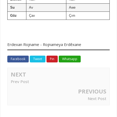
Su
Av
Awe
Göz
Çav
Çım
Erdexan Rojname - Rojnameya Erdêxane
Facebook
Tweet
Pin
Whatsapp
NEXT
Prev Post
PREVIOUS
Next Post