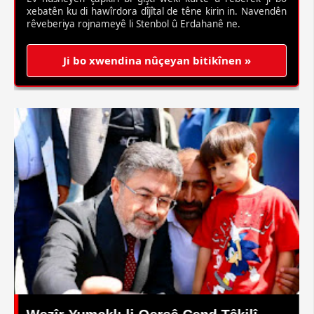
xebatên ku di hawîrdora dîjîtal de têne kirin in. Navendên
rêveberiya rojnameyê li Stenbol û Erdahanê ne.
Ji bo xwendina nûçeyan bitikînen »