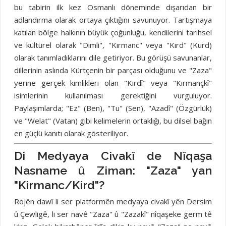
bu tabirin ilk kez Osmanlı döneminde dışarıdan bir
adlandırma olarak ortaya çıktığını savunuyor. Tartışmaya
katılan bölge halkının büyük çoğunluğu, kendilerini tarihsel
ve kültürel olarak "Dımli", "Kırmanc" veya "Kırd" (Kurd)
olarak tanımladıklarını dile getiriyor. Bu görüşü savunanlar,
dillerinin aslında Kürtçenin bir parçası olduğunu ve "Zaza"
yerine gerçek kimlikleri olan "Kırdî" veya "Kırmançkî"
isimlerinin kullanılması gerektiğini vurguluyor.
Paylaşımlarda; "Ez" (Ben), "Tu" (Sen), "Azadî" (Özgürlük)
ve "Welat" (Vatan) gibi kelimelerin ortaklığı, bu dilsel bağın
en güçlü kanıtı olarak gösteriliyor.
Di Medyaya Civakî de Nîqaşa
Nasname û Ziman: "Zaza" yan
"Kirmanc/Kird"?
Rojên dawî li ser platformên medyaya civakî yên Dersim
û Çewligê, li ser navê "Zaza" û "Zazakî" nîqaşeke germ tê