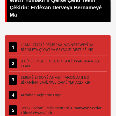
Serokê Şaredariya Çewlikê Erdal
eyê
Arıkan Tevlî Civîna Nirxandina
Nexweşxaneya Nû Bû
LI MALATYAYÊ PÊŞBİRKA NAVNETEWEYÎ YA
BÎSİKLETA ÇÎYAYÎ YA BEYDAĞI DEST PÊ KIR
JI BÔ ESENGÜL İNCE BİNGÖLÊ XWARINA ROJA
ÇLAN
SEREKÊ ETSO’YÊ AHMET TANOĞLU JI BO
BÎRANÎNA BAVÊ XWE CAMÎ YEK AÇIX KIR
Ardahan Rojname Logo
Serok Barzanî Parlamenterê Almanyayê Serdar
Yüksel Pêşwazî Kir