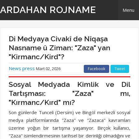
ARDAHAN ROJNAME
Menu
Home
Di Medyaya Civakî de Nîqaşa
Derbarê Me
Nasname û Ziman: "Zaza" yan
"Kirmanc/Kird"?
TR | Tirki - Türkçe
News press
Mart 02, 2026
Facebook
Tweet
EN | English- ingilizi
Sosyal Medyada Kimlik ve Dil
Tartışması: "Zaza" mı,
Têkilî
"Kırmanc/Kırd" mı?
Son günlerde Tunceli (Dersim) ve Bingöl merkezli sosyal
medya platformlarında "Zaza" ve "Zazaca" kavramları
üzerine yoğun bir tartışma yaşanıyor. Birçok kullanıcı,
"Zaza" isimlendirmesinin tarihsel bir derinliği olmadığını ve