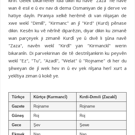
kirin. Gelek bikarhêner îdîa dikin ku navê "Zaza" ne navê
wan ê esil e û ev nav di dema Osmaniyan de ji derve ve
hatiye dayîn. Piraniya xelkê herêmê di van nîqaşan de
xwe wekî "Dimilî", "Kirmanc" an jî "Kird" (Kurd) pênase
dikin. Kesên ku vê nêrînê diparêzin, diyar dikin ku zimanê
wan parçeyek ji zimanê Kurdî ye û divê li şûna navê
"Zaza", navên wekî "Kirdî" yan "Kirmanckî" werin
bikaranîn. Di parvekirinan de tê destnîşankirin ku peyvên
wekî "Ez", "Tu", "Azadî", "Welat" û "Rojname" di her du
şêweyan de jî wek hev in û ev yek nîşana herî xurt a
yekîtiya ziman û kokê ye.
Türkçe
Kürtçe (Kurmancî)
Kırdi-Dımıli (Zazakî)
Gazete
Rojname
Rojname
Güneş
Roj
Roj
Gece
Şev
Şewe
Ekmek
Nan
Nan