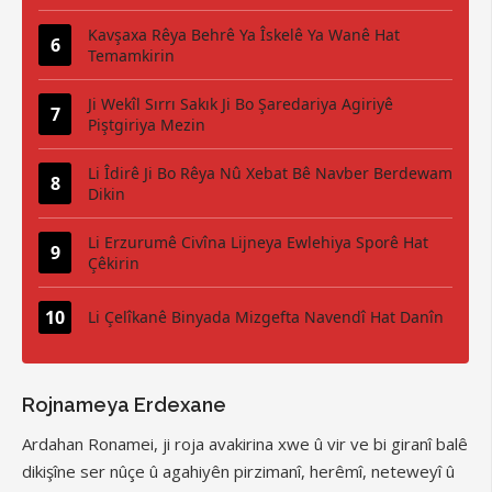
Kavşaxa Rêya Behrê Ya Îskelê Ya Wanê Hat
Temamkirin
Ji Wekîl Sırrı Sakık Ji Bo Şaredariya Agiriyê
Piştgiriya Mezin
Li Îdirê Ji Bo Rêya Nû Xebat Bê Navber Berdewam
Dikin
Li Erzurumê Civîna Lijneya Ewlehiya Sporê Hat
Çêkirin
Li Çelîkanê Binyada Mizgefta Navendî Hat Danîn
Rojnameya Erdexane
Ardahan Ronamei, ji roja avakirina xwe û vir ve bi giranî balê
dikişîne ser nûçe û agahiyên pirzimanî, herêmî, neteweyî û