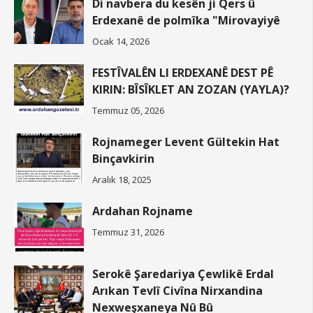
Di navbera du kesên ji Qers û
Erdexanê de polmîka "Mirovayiyê
Ocak 14, 2026
FESTÎVALÊN LI ERDEXANÊ DEST PÊ
KIRIN: BÎSÎKLET AN ZOZAN (YAYLA)?
Temmuz 05, 2026
Rojnameger Levent Gültekin Hat
Binçavkirin
Aralık 18, 2025
Ardahan Rojname
Temmuz 31, 2026
Serokê Şaredariya Çewlikê Erdal
Arıkan Tevlî Civîna Nirxandina
Nexweşxaneya Nû Bû