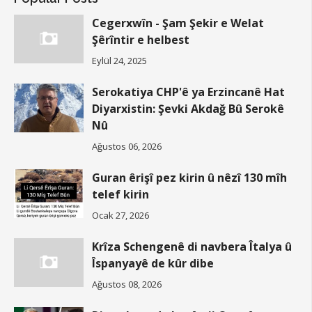
Cegerxwîn - Şam Şekir e Welat
Şêrîntir e helbest
Eylül 24, 2025
Serokatiya CHP'ê ya Erzincanê Hat
Diyarxistin: Şevki Akdağ Bû Serokê
Nû
Ağustos 06, 2026
Guran êrişî pez kirin û nêzî 130 mîh
telef kirin
Ocak 27, 2026
Krîza Schengenê di navbera Îtalya û
Îspanyayê de kûr dibe
Ağustos 08, 2026