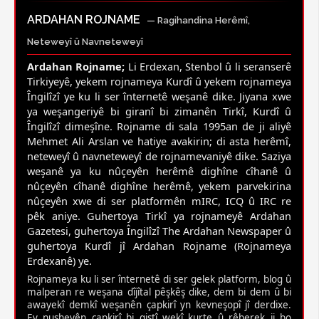
ARDAHAN ROJNAME
— Ragihandina Herêmî,
Neteweyî û Navneteweyî
Ardahan Rojname;
Li Erdexan, Stenbol û li seranserê
Tirkiyeyê, yekem rojnameya Kurdî û yekem rojnameya
Îngilîzî ye ku li ser înternetê weşanê dike. Jiyana xwe
ya weşangeriyê bi giranî bi zimanên Tirkî, Kurdî û
Îngilîzî dimeşîne. Rojname di sala 1995an de ji aliyê
Mehmet Ali Arslan ve hatiye avakirin; di asta herêmî,
neteweyî û navneteweyî de rojnamevaniyê dike. Saziya
weşanê ya ku nûçeyên herêmê dighîne cîhanê û
nûçeyên cîhanê dighîne herêmê, yekem parvekirina
nûçeyên xwe di ser platformên mIRC, ICQ û IRC re
pêk aniye. Guhertoya Tirkî ya rojnameyê Ardahan
Gazetesi, guhertoya Îngilîzî The Ardahan Newspaper û
guhertoya Kurdî jî Ardahan Rojname (Rojnameya
Erdexanê) ye.
Rojnameya ku li ser înternetê di ser gelek platform, blog û
malperan re weşana dîjîtal pêşkêş dike, dem bi dem û bi
awayekî demkî weşanên çapkirî yn kevneşopî jî derdixe.
Ev nusheyên çapkirî bi giştî wekî kurte û rêberek ji bo