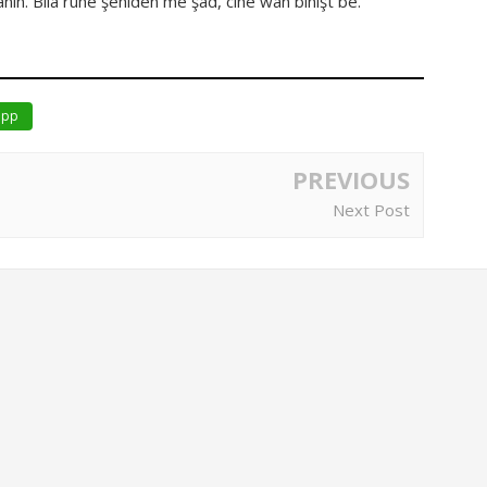
nîn. Bila ruhê şehîdên me şad, cihê wan bihişt be.
app
PREVIOUS
Next Post