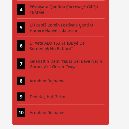
Pêşniyara Qanûna Çarçoveyê Gihîşt
TBMMê
Li Posofê 2emîn Festîvala Çand Û
Hunerê Hatiye Lidarxistin
Di Xeta ALO 153 Ya İBB’yê De
Serdemek Nû Bi Kurdî
Selahattin Demirtaş Li Gel Bavê Narin
Güran, Arif Güran Civiya
Ardahan Rojname
Dedetaş Hat Girtin
Ardahan Rojname