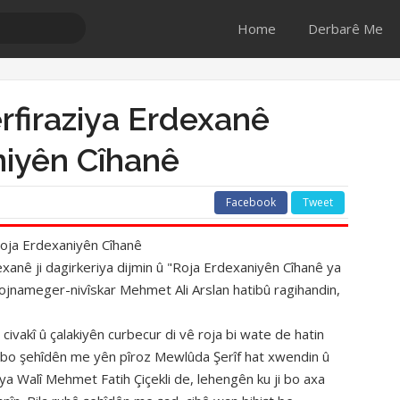
Home
Derbarê Me
rfiraziya Erdexanê
niyên Cîhanê
Facebook
Tweet
Roja Erdexaniyên Cîhanê
anê ji dagirkeriya dijmin û "Roja Erdexaniyên Cîhanê ya
rojnameger-nivîskar Mehmet Ali Arslan hatibû ragihandin,
civakî û çalakiyên curbecur di vê roja bi wate de hatin
i bo şehîdên me yên pîroz Mewlûda Şerîf hat xwendin û
ya Walî Mehmet Fatih Çiçekli de, lehengên ku ji bo axa