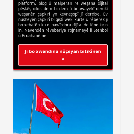
platform, blog û malperan re weşana dîjîtal
pêşkêş dike, dem bi dem û bi awayekî demkî
weşanên çapkirî yn kevneşopî jî derdixe. Ev
nusheyên çapkirî bi giştî wekî kurte û rêberek ji
bo xebatên ku di hawîrdora dîjîtal de têne kirin
in. Navendên rêveberiya rojnameyê li Stenbol
û Erdahanê ne.
Ji bo xwendina nûçeyan bitikînen
»