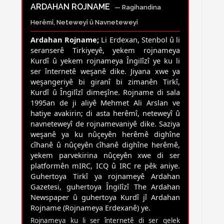
ARDAHAN ROJNAME
— Ragihandina
Herêmî, Neteweyî û Navneteweyî
Ardahan Rojname;
Li Erdexan, Stenbol û li
seranserê Tirkiyeyê, yekem rojnameya
Kurdî û yekem rojnameya Îngilîzî ye ku li
ser înternetê weşanê dike. Jiyana xwe ya
weşangeriyê bi giranî bi zimanên Tirkî,
Kurdî û Îngilîzî dimeşîne. Rojname di sala
1995an de ji aliyê Mehmet Ali Arslan ve
hatiye avakirin; di asta herêmî, neteweyî û
navneteweyî de rojnamevaniyê dike. Saziya
weşanê ya ku nûçeyên herêmê dighîne
cîhanê û nûçeyên cîhanê dighîne herêmê,
yekem parvekirina nûçeyên xwe di ser
platformên mIRC, ICQ û IRC re pêk aniye.
Guhertoya Tirkî ya rojnameyê Ardahan
Gazetesi, guhertoya Îngilîzî The Ardahan
Newspaper û guhertoya Kurdî jî Ardahan
Rojname (Rojnameya Erdexanê) ye.
Rojnameya ku li ser înternetê di ser gelek