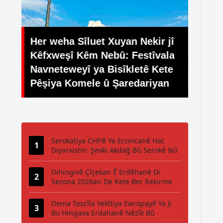
Her weha Sîluet Xuyan Nekir jî
Li E
Kêfxweşî Kêm Nebû: Festîvala
Festî
san
Navneteweyî ya Bisîkletê Kete
Navn
Pêşiya Komele û Şaredariyan
Pedal
Serokatiya CHP'ê Ya Erzincanê Hat
Diyarxistin: Şevki Akdağ Bû Serokê Nû
Dihingivê Çîçekan Ê Erdêhanê Di
Sezona 2026an De Kete Ber Rekirine
Dema Tescîla Yekîtiya Ewropayê Ya Ji
Bo Hingava Erdahanê Nêzîk Bû