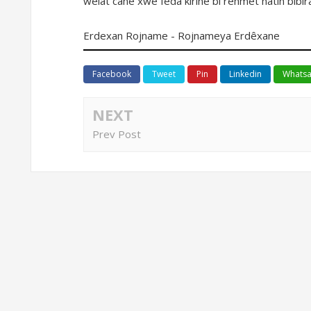
welat canê xwe feda kirine bi rehmet hatin bibîra
Erdexan Rojname - Rojnameya Erdêxane
Facebook
Tweet
Pin
Linkedin
Whats
NEXT
Prev Post