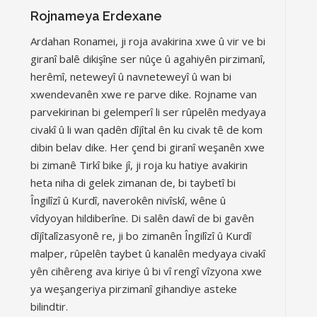
Rojnameya Erdexane
Ardahan Ronamei, ji roja avakirina xwe û vir ve bi
giranî balê dikişîne ser nûçe û agahiyên pirzimanî,
herêmî, neteweyî û navneteweyî û wan bi
xwendevanên xwe re parve dike. Rojname van
parvekirinan bi gelemperî li ser rûpelên medyaya
civakî û li wan qadên dîjîtal ên ku civak tê de kom
dibin belav dike. Her çend bi giranî weşanên xwe
bi zimanê Tirkî bike jî, ji roja ku hatiye avakirin
heta niha di gelek zimanan de, bi taybetî bi
Îngilîzî û Kurdî, naverokên nivîskî, wêne û
vîdyoyan hildiberîne. Di salên dawî de bi gavên
dîjîtalîzasyonê re, ji bo zimanên Îngilîzî û Kurdî
malper, rûpelên taybet û kanalên medyaya civakî
yên cihêreng ava kiriye û bi vî rengî vîzyona xwe
ya weşangeriya pirzimanî gihandiye asteke
bilindtir.