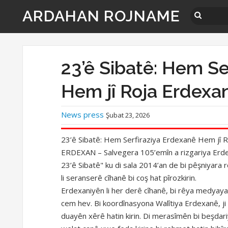
ARDAHAN ROJNAME
23’ê Sibatê: Hem Se
Hem jî Roja Erdexa
News press
Şubat 23, 2026
23’ê Sibatê: Hem Serfiraziya Erdexanê Hem jî 
ERDEXAN – Salvegera 105’emîn a rizgariya Erdex
23’ê Sibatê" ku di sala 2014’an de bi pêşniyara 
li seranserê cîhanê bi coş hat pîrozkirin.
Erdexaniyên li her derê cîhanê, bi rêya medyaya 
cem hev. Bi koordînasyona Walîtiya Erdexanê, j
duayên xêrê hatin kirin. Di merasîmên bi beşdari