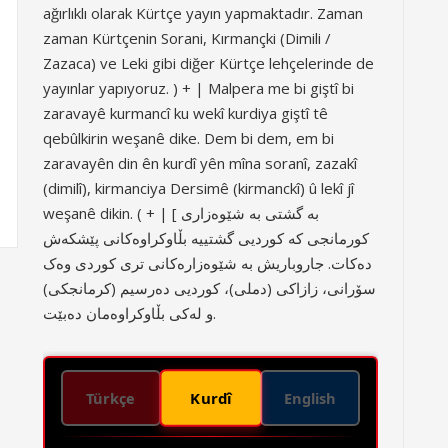
ağırlıklı olarak Kürtçe yayın yapmaktadır. Zaman
zaman Kürtçenin Sorani, Kırmançki (Dimili /
Zazaca) ve Leki gibi diğer Kürtçe lehçelerinde de
yayınlar yapıyoruz. ) + | Malpera me bi giştî bi
zaravayê kurmancî ku wekî kurdiya giştî tê
qebûlkirin weşanê dike. Dem bi dem, em bi
zaravayên din ên kurdî yên mîna soranî, zazakî
(dimilî), kirmanciya Dersimê (kirmanckî) û lekî jî
weşanê dikin. ( + | [ بە گشتی بە شێوەزاری
کورمانجی کە کوردیی گشتییە بڵاوکراوەکانی پێشکەش
دەکات. جاروباریش بە شێوەزارەکانی تری کوردی وەک
سۆرانی، زازاکی (دملی)، کوردیی دەرسیم (کرمانجکی)
و لەکی بڵاوکراوەمان دەبێت.
Kurdî
Türkçe
English