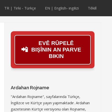
TR | Tirki - Türkçe
EN | English- ingilizi
Têkilî
EVÊ RÛPELÊ
📲
BIŞÎNIN AN PARVE
BIKIN
Ardahan Rojname
"Ardahan Rojname", sayfalarında Türkçe,
İngilizce ve Kürtçe yayın yapmaktadır. Ardahan
gazetesinin Kürtçe versiyonu olan Rojname,