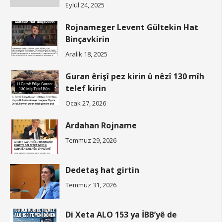
Eylül 24, 2025
Rojnameger Levent Gültekin Hat
Binçavkirin
Aralık 18, 2025
Guran êrişî pez kirin û nêzî 130 mîh
telef kirin
Ocak 27, 2026
Ardahan Rojname
Temmuz 29, 2026
Dedetaş hat girtin
Temmuz 31, 2026
Di Xeta ALO 153 ya İBB’yê de