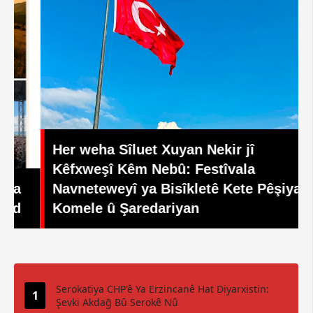
Her weha Sîluet Xuyan Nekir jî
Kêfxweşî Kêm Nebû: Festîvala
Navneteweyî ya Bisîkletê Kete Pêşiya
Komele û Şaredariyan
Serokatiya CHP'ê Ya Erzincanê Hat Diyarxistin:
Şevki Akdağ Bû Serokê Nû