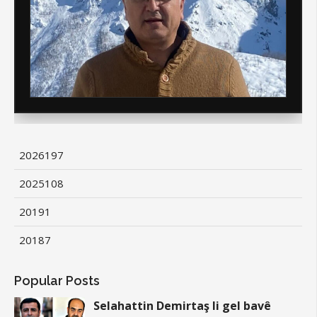
2026
197
2025
108
2019
1
2018
7
Popular Posts
Selahattin Demirtaş li gel bavê