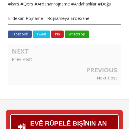
#kars #Qers #Ardahanrojname #Ardahanlılar #Doğu
Erdexan Rojname - Rojnameya Erdêxane
Facebook
Tweet
Pin
Whatsapp
NEXT
Prev Post
PREVIOUS
Next Post
EVÊ RÛPELÊ BIŞÎNIN AN
📲