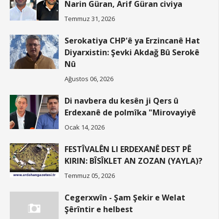
Narin Güran, Arif Güran civiya
Temmuz 31, 2026
Serokatiya CHP'ê ya Erzincanê Hat
Diyarxistin: Şevki Akdağ Bû Serokê
Nû
Ağustos 06, 2026
Di navbera du kesên ji Qers û
Erdexanê de polmîka "Mirovayiyê
Ocak 14, 2026
FESTÎVALÊN LI ERDEXANÊ DEST PÊ
KIRIN: BÎSÎKLET AN ZOZAN (YAYLA)?
Temmuz 05, 2026
Cegerxwîn - Şam Şekir e Welat
Şêrîntir e helbest