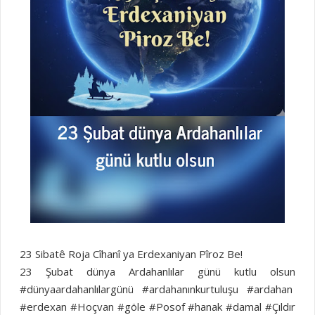
23 Sibatê Roja Cîhanî ya Erdexaniyan Pîroz Be!
23 Şubat dünya Ardahanlılar günü kutlu olsun
#dünyaardahanlılargünü #ardahanınkurtuluşu #ardahan
#erdexan #Hoçvan #göle #Posof #hanak #damal #Çıldır