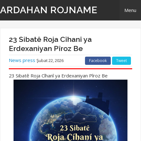
ARDAHAN ROJNAME
Menu
Home
23 Sibatê Roja Cîhanî ya
Derbarê Me
Erdexaniyan Pîroz Be
News press
Şubat 22, 2026
Facebook
Tweet
TR | Tirki - Türkçe
23 Sibatê Roja Cîhanî ya Erdexaniyan Pîroz Be
EN | English- ingilizi
Têkilî