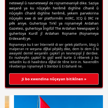
neteweyî û navneteweyî de rojnamevaniyê dike. Saziya
weşanê ya ku nûçeyên herêmê dighîne cîhanê û
nûçeyên cîhanê dighîne herêmê, yekem parvekirina
nûçeyên xwe di ser platformên mIRC, ICQ û IRC re
pêk aniye. Guhertoya Tirkî ya rojnameyê Ardahan
Gazetesi, guhertoya Îngilîzî The Ardahan Newspaper û
guhertoya Kurdî jî Ardahan Rojname (Rojnameya
Erdexanê) ye.
Rojnameya ku li ser înternetê di ser gelek platform, blog û
malperan re weşana dîjîtal pêşkêş dike, dem bi dem û bi
awayekî demkî weşanên çapkirî yn kevneşopî jî derdixe.
Ev nusheyên çapkirî bi giştî wekî kurte û rêberek ji bo
xebatên ku di hawîrdora dîjîtal de têne kirin in. Navendên
rêveberiya rojnameyê li Stenbol û Erdahanê ne.
Ji bo xwendina nûçeyan bitikînen »