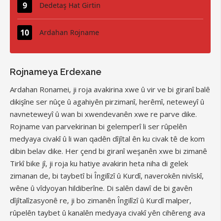
Dedetaş Hat Girtin
Ardahan Rojname
Rojnameya Erdexane
Ardahan Ronamei, ji roja avakirina xwe û vir ve bi giranî balê
dikişîne ser nûçe û agahiyên pirzimanî, herêmî, neteweyî û
navneteweyî û wan bi xwendevanên xwe re parve dike.
Rojname van parvekirinan bi gelemperî li ser rûpelên
medyaya civakî û li wan qadên dîjîtal ên ku civak tê de kom
dibin belav dike. Her çend bi giranî weşanên xwe bi zimanê
Tirkî bike jî, ji roja ku hatiye avakirin heta niha di gelek
zimanan de, bi taybetî bi Îngilîzî û Kurdî, naverokên nivîskî,
wêne û vîdyoyan hildiberîne. Di salên dawî de bi gavên
dîjîtalîzasyonê re, ji bo zimanên Îngilîzî û Kurdî malper,
rûpelên taybet û kanalên medyaya civakî yên cihêreng ava