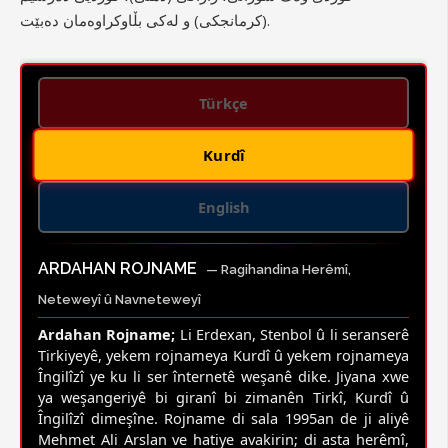
(کرمانجکی) و لەکی بڵاوکراوەمان دەبێت.
Türkçe
Kurdî
English
ARDAHAN ROJNAME
— Ragihandina Herêmî,
Neteweyî û Navneteweyî
Ardahan Rojname;
Li Erdexan, Stenbol û li seranserê
Tirkiyeyê, yekem rojnameya Kurdî û yekem rojnameya
Îngilîzî ye ku li ser înternetê weşanê dike. Jiyana xwe
ya weşangeriyê bi giranî bi zimanên Tirkî, Kurdî û
Îngilîzî dimeşîne. Rojname di sala 1995an de ji aliyê
Mehmet Ali Arslan ve hatiye avakirin; di asta herêmî,