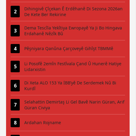
Dihingivê Çîçekan Ê Erdêhanê Di Sezona 2026an
De Kete Ber Rekirine
Dema Tescîla Yekîtiya Ewropayê Ya Ji Bo Hingava
Erdahanê Nêzîk Bû
Pêşniyara Qanûna Çarçoveyê Gihîşt TBMMê
Li Posofê 2emîn Festîvala Çand Û Hunerê Hatiye
Lidarxistin
Di Xeta ALO 153 Ya İBB’yê De Serdemek Nû Bi
Kurdî
Selahattin Demirtaş Li Gel Bavê Narin Güran, Arif
Güran Civiya
Ardahan Rojname