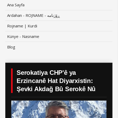
Ana Sayfa
Ardahan - ROJNAME - ڕۆژنامە
Rojname | Kurdi
Künye - Nasname
Blog
Serokatiya CHP'ê ya
Erzincanê Hat Diyarxistin:
Şevki Akdağ Bû Serokê Nû