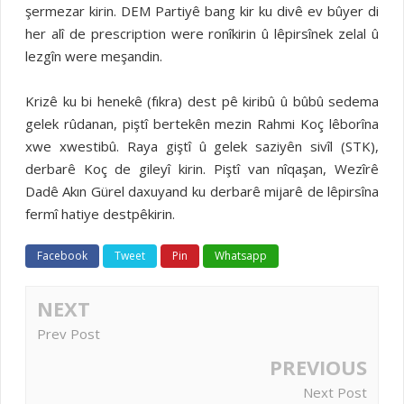
şermezar kirin. DEM Partiyê bang kir ku divê ev bûyer di
her alî de prescription were ronîkirin û lêpirsînek zelal û
lezgîn were meşandin.
Krizê ku bi henekê (fıkra) dest pê kiribû û bûbû sedema
gelek rûdanan, piştî bertekên mezin Rahmi Koç lêborîna
xwe xwestibû. Raya giştî û gelek saziyên sivîl (STK),
derbarê Koç de gileyî kirin. Piştî van nîqaşan, Wezîrê
Dadê Akın Gürel daxuyand ku derbarê mijarê de lêpirsîna
fermî hatiye destpêkirin.
Facebook
Tweet
Pin
Whatsapp
NEXT
Prev Post
PREVIOUS
Next Post