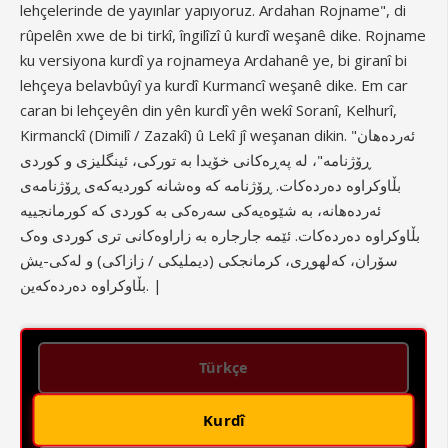
lehçelerinde de yayınlar yapıyoruz. Ardahan Rojname", di
rûpelên xwe de bi tirkî, îngilîzî û kurdî weşanê dike. Rojname
ku versiyona kurdî ya rojnameya Ardahanê ye, bi giranî bi
lehçeya belavbûyî ya kurdî Kurmancî weşanê dike. Em car
caran bi lehçeyên din yên kurdî yên wekî Soranî, Kelhurî,
Kirmanckî (Dimilî / Zazakî) û Lekî jî weşanan dikin. "ئەردەهان
ڕۆژنامە"، لە پەڕەکانی خۆیدا بە تورکی، ئینگلیزی و کوردی
بڵاوکراوە دەردەکات. ڕۆژنامە کە وەشانە کوردیەکەی ڕۆژنامەی
ئەردەهانە، بە شێوەیەکی سەرەکی بە کوردی کە کورمانجییە
بڵاوکراوە دەردەکات. ئێمە جارجارە بە زاراوەکانی تری کوردی وەک
سۆران، کەلهوڕی، کرمانجکی (دیملیکی / زازاکی) و لەکی-یش
بڵاوکراوە دەردەکەین. |
Türkçe
Kurdî