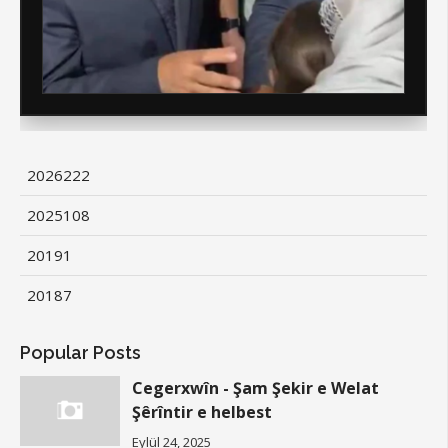
2026
222
2025
108
2019
1
2018
7
Popular Posts
Cegerxwîn - Şam Şekir e Welat
Şêrîntir e helbest
Eylül 24, 2025