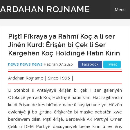
ARDAHAN ROJNAME
Menu
Home
Piştî Fîkraya ya Rahmî Koç a li ser
Derbarê Me
Jinên Kurd: Êrîşên bi Çek li Ser
Kargehên Koç Holdingê Hatın Kirin
TR | Tirki - Türkçe
news news news
Haziran 07, 2026
Facebook
Tweet
EN | English- ingilizi
Ardahan Rojname | Since 1995 |
Têkilî
Li Stenbol û Antalyayê êrîşên bi çek li ser galeriyên
Otokoçê yên aîdî Koç Holdingê hatin kirin. Hat ragihandin
ku di êrîşan de kes birîndar nabe û kuştiyî tune ye. Hêzên
ewlehiyê ji bo girtina êrîşkarên bi maske xebatên xwe
berdewam dikin. Piştî êrîşê, Berdevkê AK Partiyê Ömer
Çelik û DEM Partiyê daxuyaniyek belav kirin û ev êrîş