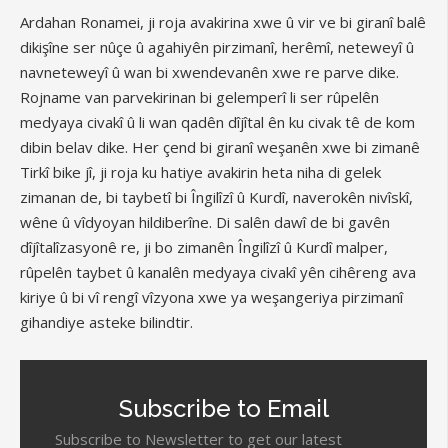
Ardahan Ronamei, ji roja avakirina xwe û vir ve bi giranî balê
dikişîne ser nûçe û agahiyên pirzimanî, herêmî, neteweyî û
navneteweyî û wan bi xwendevanên xwe re parve dike.
Rojname van parvekirinan bi gelemperî li ser rûpelên
medyaya civakî û li wan qadên dîjîtal ên ku civak tê de kom
dibin belav dike. Her çend bi giranî weşanên xwe bi zimanê
Tirkî bike jî, ji roja ku hatiye avakirin heta niha di gelek
zimanan de, bi taybetî bi Îngilîzî û Kurdî, naverokên nivîskî,
wêne û vîdyoyan hildiberîne. Di salên dawî de bi gavên
dîjîtalîzasyonê re, ji bo zimanên Îngilîzî û Kurdî malper,
rûpelên taybet û kanalên medyaya civakî yên cihêreng ava
kiriye û bi vî rengî vîzyona xwe ya weşangeriya pirzimanî
gihandiye asteke bilindtir.
Subscribe to Email
Subscribe to Newsletter to get our latest