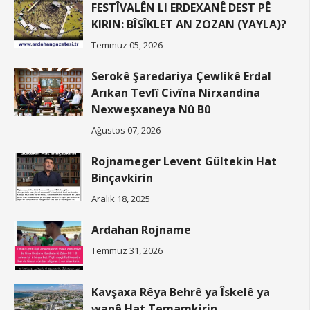
FESTÎVALÊN LI ERDEXANÊ DEST PÊ
KIRIN: BÎSÎKLET AN ZOZAN (YAYLA)?
Temmuz 05, 2026
Serokê Şaredariya Çewlikê Erdal
Arıkan Tevlî Civîna Nirxandina
Nexweşxaneya Nû Bû
Ağustos 07, 2026
Rojnameger Levent Gültekin Hat
Binçavkirin
Aralık 18, 2025
Ardahan Rojname
Temmuz 31, 2026
Kavşaxa Rêya Behrê ya Îskelê ya
wanê Hat Temamkirin