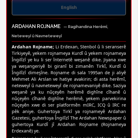
English
ARDAHAN ROJNAME
— Ragihandina Herêmî,
Neteweyî û Navneteweyî
Ardahan Rojname;
Li Erdexan, Stenbol û li seranserê
Tirkiyeyê, yekem rojnameya Kurdî û yekem rojnameya
Îngilîzî ye ku li ser înternetê weşanê dike. Jiyana xwe
ya weşangeriyê bi giranî bi zimanên Tirkî, Kurdî û
Îngilîzî dimeşîne. Rojname di sala 1995an de ji aliyê
Mehmet Ali Arslan ve hatiye avakirin; di asta herêmî,
neteweyî û navneteweyî de rojnamevaniyê dike. Saziya
weşanê ya ku nûçeyên herêmê dighîne cîhanê û
nûçeyên cîhanê dighîne herêmê, yekem parvekirina
nûçeyên xwe di ser platformên mIRC, ICQ û IRC re
pêk aniye. Guhertoya Tirkî ya rojnameyê Ardahan
Gazetesi, guhertoya Îngilîzî The Ardahan Newspaper û
guhertoya Kurdî jî Ardahan Rojname (Rojnameya
Erdexanê) ye.