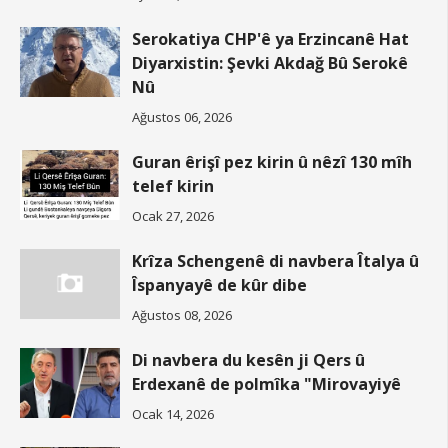
Serokatiya CHP'ê ya Erzincanê Hat
Diyarxistin: Şevki Akdağ Bû Serokê
Nû
Ağustos 06, 2026
Guran êrişî pez kirin û nêzî 130 mîh
telef kirin
Ocak 27, 2026
Krîza Schengenê di navbera Îtalya û
Îspanyayê de kûr dibe
Ağustos 08, 2026
Di navbera du kesên ji Qers û
Erdexanê de polmîka "Mirovayiyê
Ocak 14, 2026