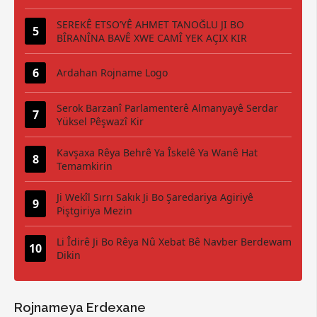
SEREKÊ ETSO’YÊ AHMET TANOĞLU JI BO
BÎRANÎNA BAVÊ XWE CAMÎ YEK AÇIX KIR
Ardahan Rojname Logo
Serok Barzanî Parlamenterê Almanyayê Serdar
Yüksel Pêşwazî Kir
Kavşaxa Rêya Behrê Ya Îskelê Ya Wanê Hat
Temamkirin
Ji Wekîl Sırrı Sakık Ji Bo Şaredariya Agiriyê
Piştgiriya Mezin
Li Îdirê Ji Bo Rêya Nû Xebat Bê Navber Berdewam
Dikin
Rojnameya Erdexane