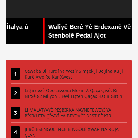
Walîyê Berê Yê Erdexanê Vê Carê Li
Stenbolê Pedal Ajot
Cewaba Bi Kurdî Ya Wezîr Şimşek Ji Bo Jina Ku Ji
Kurê Xwe Re Kar Xwest
Li Şirnexê Operasyona Mezin A Qaçaxçiyê: Bi
Nirxê 82 Mîlyon Lîreyî Tiştên Qaçax Hatin Girtin
LI MALATYAYÊ PÊŞBİRKA NAVNETEWEYÎ YA
BÎSİKLETA ÇÎYAYÎ YA BEYDAĞI DEST PÊ KIR
JI BÔ ESENGÜL İNCE BİNGÖLÊ XWARINA ROJA
ÇLAN