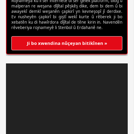
Rojnameya ku li ser înternetê di ser gelek platform, blog û
malperan re weşana dîjîtal pêşkêş dike, dem bi dem û bi
awayekî demkî weşanên çapkirî yn kevneşopî jî derdixe.
Ev nusheyên çapkirî bi giştî wekî kurte û rêberek ji bo
xebatên ku di hawîrdora dîjîtal de têne kirin in. Navendên
rêveberiya rojnameyê li Stenbol û Erdahanê ne.
Ji bo xwendina nûçeyan bitikînen »