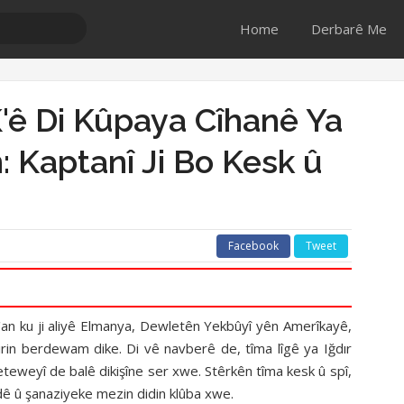
Home
Derbarê Me
K'ê Di Kûpaya Cîhanê Ya
: Kaptanî Ji Bo Kesk û
Facebook
Tweet
an ku ji aliyê Elmanya, Dewletên Yekbûyî yên Amerîkayê,
rin berdewam dike. Di vê navberê de, tîma lîgê ya Iğdır
eteweyî de balê dikişîne ser xwe. Stêrkên tîma kesk û spî,
ê û şanaziyeke mezin didin klûba xwe.