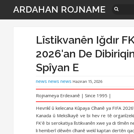
ARDAHAN ROJNAME
Lîstikvanên Iğdır F
2026'an De Dibiriqin
Spîyan E
news news news
Haziran 15, 2026
Rojnameya Erdexanê | Since 1995 |
Hevrikî û kelecana Kûpaya Cîhanê ya FIFA 2026'
Kanada û Meksîkayê ve bi hev re tê organîzeki
FK'ê bi serokatiya lîstikvanên xwe ya di tîmên n
li hemberî dêwên cîhanê wekî kaptan dertên qad