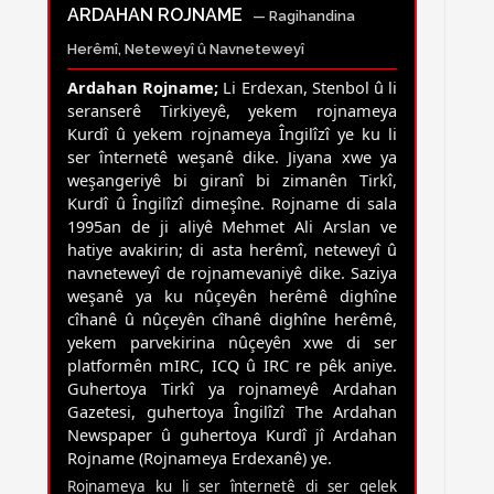
ARDAHAN ROJNAME
— Ragihandina
Herêmî, Neteweyî û Navneteweyî
Ardahan Rojname;
Li Erdexan, Stenbol û li
seranserê Tirkiyeyê, yekem rojnameya
Kurdî û yekem rojnameya Îngilîzî ye ku li
ser înternetê weşanê dike. Jiyana xwe ya
weşangeriyê bi giranî bi zimanên Tirkî,
Kurdî û Îngilîzî dimeşîne. Rojname di sala
1995an de ji aliyê Mehmet Ali Arslan ve
hatiye avakirin; di asta herêmî, neteweyî û
navneteweyî de rojnamevaniyê dike. Saziya
weşanê ya ku nûçeyên herêmê dighîne
cîhanê û nûçeyên cîhanê dighîne herêmê,
yekem parvekirina nûçeyên xwe di ser
platformên mIRC, ICQ û IRC re pêk aniye.
Guhertoya Tirkî ya rojnameyê Ardahan
Gazetesi, guhertoya Îngilîzî The Ardahan
Newspaper û guhertoya Kurdî jî Ardahan
Rojname (Rojnameya Erdexanê) ye.
Rojnameya ku li ser înternetê di ser gelek