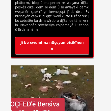
platform, blog û malperan re weşana dîjîtal
pêşkêş dike, dem bi dem û bi awayekî demkî
weşanên çapkirî yn kevneşopî jî derdixe. Ev
nusheyên çapkirî bi giştî wekî kurte û rêberek ji
bo xebatên ku di hawîrdora dîjîtal de têne kirin
in. Navendên rêveberiya rojnameyê li Stenbol
û Erdahanê ne.
Ji bo xwendina nûçeyan bitikînen
»