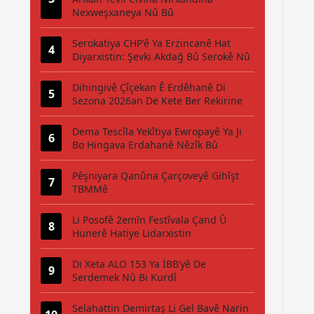
Nexweşxaneya Nû Bû
Serokatiya CHP'ê Ya Erzincanê Hat
Diyarxistin: Şevki Akdağ Bû Serokê Nû
Dihingivê Çîçekan Ê Erdêhanê Di
Sezona 2026an De Kete Ber Rekirine
Dema Tescîla Yekîtiya Ewropayê Ya Ji
Bo Hingava Erdahanê Nêzîk Bû
Pêşniyara Qanûna Çarçoveyê Gihîşt
TBMMê
Li Posofê 2emîn Festîvala Çand Û
Hunerê Hatiye Lidarxistin
Di Xeta ALO 153 Ya İBB’yê De
Serdemek Nû Bi Kurdî
Selahattin Demirtaş Li Gel Bavê Narin