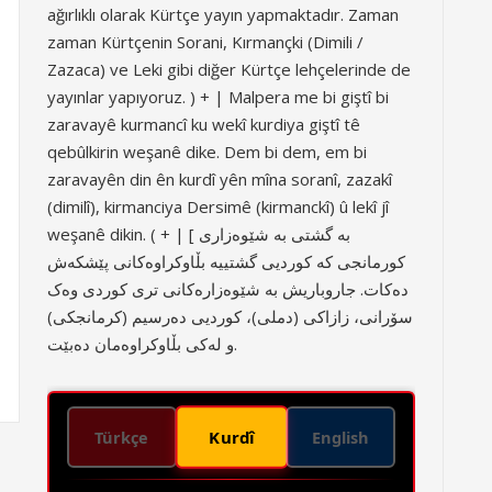
ağırlıklı olarak Kürtçe yayın yapmaktadır. Zaman
zaman Kürtçenin Sorani, Kırmançki (Dimili /
Zazaca) ve Leki gibi diğer Kürtçe lehçelerinde de
yayınlar yapıyoruz. ) + | Malpera me bi giştî bi
zaravayê kurmancî ku wekî kurdiya giştî tê
qebûlkirin weşanê dike. Dem bi dem, em bi
zaravayên din ên kurdî yên mîna soranî, zazakî
(dimilî), kirmanciya Dersimê (kirmanckî) û lekî jî
weşanê dikin. ( + | [ بە گشتی بە شێوەزاری
کورمانجی کە کوردیی گشتییە بڵاوکراوەکانی پێشکەش
دەکات. جاروباریش بە شێوەزارەکانی تری کوردی وەک
سۆرانی، زازاکی (دملی)، کوردیی دەرسیم (کرمانجکی)
و لەکی بڵاوکراوەمان دەبێت.
Kurdî
Türkçe
English