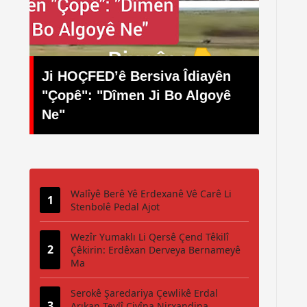
 Îdiayên
o Algoyê
Ardahan Rojname
Walîyê Berê Yê Erdexanê Vê Carê Li
Stenbolê Pedal Ajot
Wezîr Yumaklı Li Qersê Çend Têkilî
Çêkirin: Erdêxan Derveya Bernameyê
Ma
Serokê Şaredariya Çewlikê Erdal
Arıkan Tevlî Civîna Nirxandina