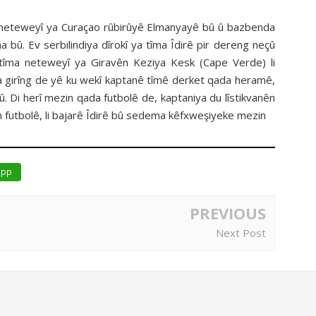
ma neteweyî ya Curaçao rûbirûyê Elmanyayê bû û bazbenda
na bû. Ev serbilindiya dîrokî ya tîma Îdirê pir dereng neçû
, tîma neteweyî ya Giravên Keziya Kesk (Cape Verde) li
a girîng de yê ku wekî kaptanê tîmê derket qada heramê,
û. Di herî mezin qada futbolê de, kaptaniya du lîstikvanên
ên futbolê, li bajarê Îdirê bû sedema kêfxweşiyeke mezin
app
PREVIOUS
Next Post