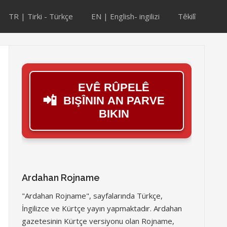
TR | Tirki - Türkçe
EN | English- ingilizi
Têkilî
EVÊ RÛPELÊ
📲
BIŞÎNIN AN PARVE
BIKIN
Ardahan Rojname
"Ardahan Rojname", sayfalarında Türkçe,
İngilizce ve Kürtçe yayın yapmaktadır. Ardahan
gazetesinin Kürtçe versiyonu olan Rojname,