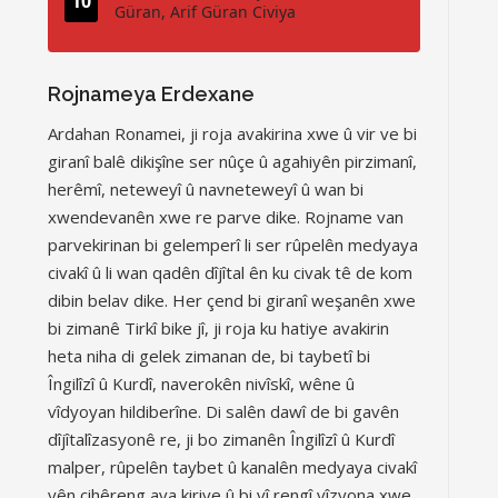
Güran, Arif Güran Civiya
Rojnameya Erdexane
Ardahan Ronamei, ji roja avakirina xwe û vir ve bi
giranî balê dikişîne ser nûçe û agahiyên pirzimanî,
herêmî, neteweyî û navneteweyî û wan bi
xwendevanên xwe re parve dike. Rojname van
parvekirinan bi gelemperî li ser rûpelên medyaya
civakî û li wan qadên dîjîtal ên ku civak tê de kom
dibin belav dike. Her çend bi giranî weşanên xwe
bi zimanê Tirkî bike jî, ji roja ku hatiye avakirin
heta niha di gelek zimanan de, bi taybetî bi
Îngilîzî û Kurdî, naverokên nivîskî, wêne û
vîdyoyan hildiberîne. Di salên dawî de bi gavên
dîjîtalîzasyonê re, ji bo zimanên Îngilîzî û Kurdî
malper, rûpelên taybet û kanalên medyaya civakî
yên cihêreng ava kiriye û bi vî rengî vîzyona xwe