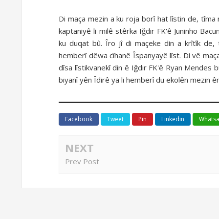
Di maça mezin a ku roja borî hat lîstin de, tî
kaptaniyê li milê stêrka Iğdır FK'ê Juninho Bacu
ku duqat bû. Îro jî di maçeke din a krîtîk de
hemberî dêwa cîhanê Îspanyayê lîst. Di vê maç
dîsa lîstikvanekî din ê Iğdır FK'ê Ryan Mendes b
biyanî yên Îdirê ya li hemberî du ekolên mezin 
Facebook
Tweet
Pin
Linkedin
Whats
NEXT
Prev Post