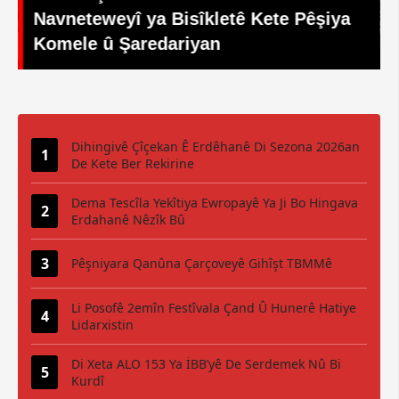
a
Bisîkletê ya Navneteweyî: Hezar
Sporvanan Pedal Zivirandin
Dihingivê Çîçekan Ê Erdêhanê Di Sezona 2026an
De Kete Ber Rekirine
Dema Tescîla Yekîtiya Ewropayê Ya Ji Bo Hingava
Erdahanê Nêzîk Bû
Pêşniyara Qanûna Çarçoveyê Gihîşt TBMMê
Li Posofê 2emîn Festîvala Çand Û Hunerê Hatiye
Lidarxistin
Di Xeta ALO 153 Ya İBB’yê De Serdemek Nû Bi
Kurdî