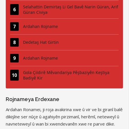
Selahattin Demirtaş Li Gel Bavê Narin Güran, Arif
Güran Civiya
Ardahan Rojname
Dedetaş Hat Girtin
Ardahan Rojname
Gola Çildirê Mêvandariya Pêşbaziyên Keştiya
Badiyê Kir
Rojnameya Erdexane
Ardahan Ronamei, ji roja avakirina xwe û vir ve bi giranî balê
dikişîne ser nûçe û agahiyên pirzimanî, herêmî, neteweyî û
navneteweyî û wan bi xwendevanên xwe re parve dike.