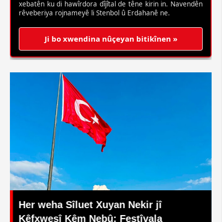
xebatên ku di hawîrdora dîjîtal de têne kirin in. Navendên
rêveberiya rojnameyê li Stenbol û Erdahanê ne.
Ji bo xwendina nûçeyan bitikînen »
Li Erdexanê Heyecana Festîvala