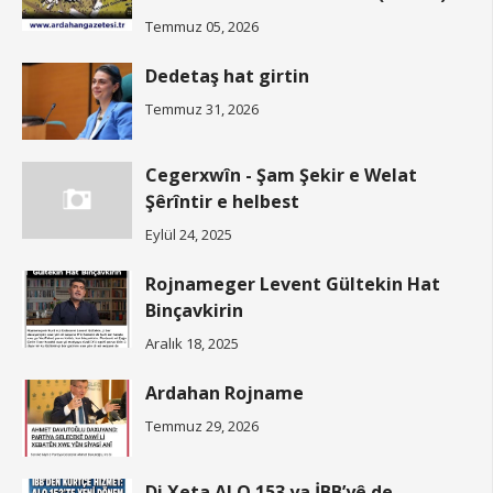
Temmuz 05, 2026
Dedetaş hat girtin
Temmuz 31, 2026
Cegerxwîn - Şam Şekir e Welat
Şêrîntir e helbest
Eylül 24, 2025
Rojnameger Levent Gültekin Hat
Binçavkirin
Aralık 18, 2025
Ardahan Rojname
Temmuz 29, 2026
Di Xeta ALO 153 ya İBB’yê de