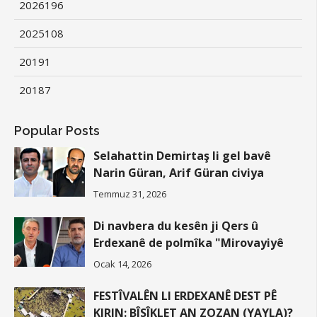
2026
196
2025
108
2019
1
2018
7
Popular Posts
Selahattin Demirtaş li gel bavê
Narin Güran, Arif Güran civiya
Temmuz 31, 2026
Di navbera du kesên ji Qers û
Erdexanê de polmîka "Mirovayiyê
Ocak 14, 2026
FESTÎVALÊN LI ERDEXANÊ DEST PÊ
KIRIN: BÎSÎKLET AN ZOZAN (YAYLA)?