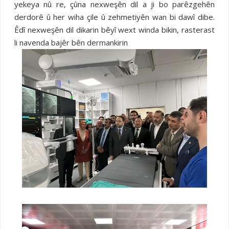
yekeya nû re, çûna nexweşên dil a ji bo parêzgehên
derdorê û her wiha çile û zehmetiyên wan bi dawî dibe.
Êdî nexweşên dil dikarin bêyî wext winda bikin, rasterast
li navenda bajêr bên dermankirin