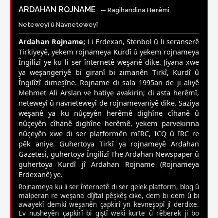
ARDAHAN ROJNAME
— Ragihandina Herêmî,
Neteweyî û Navneteweyî
Ardahan Rojname;
Li Erdexan, Stenbol û li seranserê
Tirkiyeyê, yekem rojnameya Kurdî û yekem rojnameya
Îngilîzî ye ku li ser înternetê weşanê dike. Jiyana xwe
ya weşangeriyê bi giranî bi zimanên Tirkî, Kurdî û
Îngilîzî dimeşîne. Rojname di sala 1995an de ji aliyê
Mehmet Ali Arslan ve hatiye avakirin; di asta herêmî,
neteweyî û navneteweyî de rojnamevaniyê dike. Saziya
weşanê ya ku nûçeyên herêmê dighîne cîhanê û
nûçeyên cîhanê dighîne herêmê, yekem parvekirina
nûçeyên xwe di ser platformên mIRC, ICQ û IRC re
pêk aniye. Guhertoya Tirkî ya rojnameyê Ardahan
Gazetesi, guhertoya Îngilîzî The Ardahan Newspaper û
guhertoya Kurdî jî Ardahan Rojname (Rojnameya
Erdexanê) ye.
Rojnameya ku li ser înternetê di ser gelek platform, blog û
malperan re weşana dîjîtal pêşkêş dike, dem bi dem û bi
awayekî demkî weşanên çapkirî yn kevneşopî jî derdixe.
Ev nusheyên çapkirî bi giştî wekî kurte û rêberek ji bo