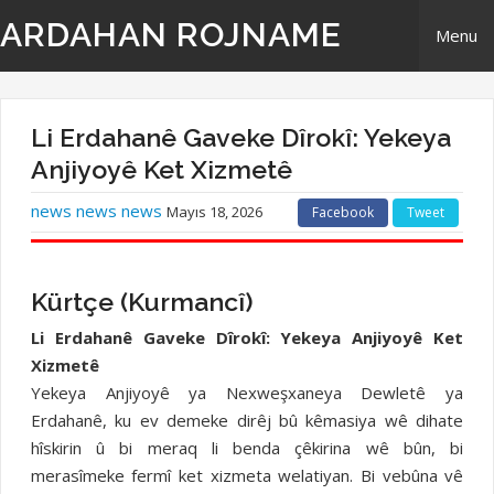
ARDAHAN ROJNAME
Menu
Home
Li Erdahanê Gaveke Dîrokî: Yekeya
Derbarê Me
Anjiyoyê Ket Xizmetê
news news news
Mayıs 18, 2026
Facebook
Tweet
TR | Tirki - Türkçe
EN | English- ingilizi
Kürtçe (Kurmancî)
Li Erdahanê Gaveke Dîrokî: Yekeya Anjiyoyê Ket
Têkilî
Xizmetê
Yekeya Anjiyoyê ya Nexweşxaneya Dewletê ya
Erdahanê, ku ev demeke dirêj bû kêmasiya wê dihate
hîskirin û bi meraq li benda çêkirina wê bûn, bi
merasîmeke fermî ket xizmeta welatiyan. Bi vebûna vê