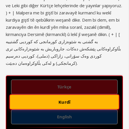
ve Leki gibi diğer Kürtçe lehçelerinde de yayınlar yapıyoruz.
) + | Malpera me bi giştî bi zaravayê kurmancî ku wekî
kurdiya giştî tê qebûlkirin weşanê dike. Dem bi dem, em bi
zaravayên din ên kurdî yên mîna soranî, zazakî (dimilî),
kirmanciya Dersimê (kirmanckî) û lekî jî weşanê dikin. ( + | [
بە گشتی بە شێوەزاری کورمانجی کە کوردیی گشتییە
بڵاوکراوەکانی پێشکەش دەکات. جاروباریش بە شێوەزارەکانی تری
کوردی وەک سۆرانی، زازاکی (دملی)، کوردیی دەرسیم
(کرمانجکی) و لەکی بڵاوکراوەمان دەبێت.
Türkçe
Kurdî
English