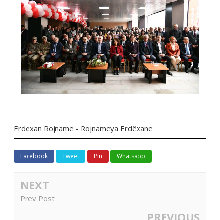
Erdexan Rojname - Rojnameya Erdêxane
Facebook
Tweet
Pin
Whatsapp
NEXT
Prev Post
PREVIOUS