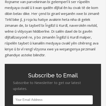
Rojname van parvekirinan bi gelemperî li ser rûpelên
medyaya civakî û li wan qadên dîjîtal ên ku civak tê de kom
dibin belav dike. Her çend bi giranî weşanên xwe bi zimanê
Tirkî bike jî, ji roja ku hatiye avakirin heta niha di gelek
zimanan de, bi taybetî bi Îngilîzî û Kurdî, naverokên nivîskî,
wêne û vîdyoyan hildiberîne. Di salên dawî de bi gavên
dîjîtalîzasyonê re, ji bo zimanên Îngilîzî û Kurdî malper,
rûpelên taybet û kanalên medyaya civakî yên cihêreng ava
kiriye û bi vî rengî vîzyona xwe ya weşangeriya pirzimanî
gihandiye asteke bilindtir.
Subscribe to Email
Subscribe to Newsletter to get our latest
updates.