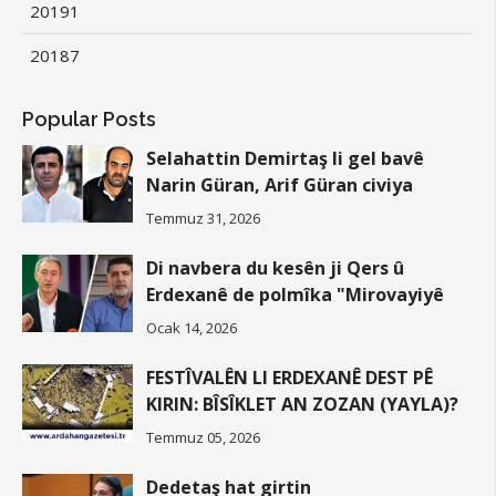
2019
1
2018
7
Popular Posts
Selahattin Demirtaş li gel bavê
Narin Güran, Arif Güran civiya
Temmuz 31, 2026
Di navbera du kesên ji Qers û
Erdexanê de polmîka "Mirovayiyê
Ocak 14, 2026
FESTÎVALÊN LI ERDEXANÊ DEST PÊ
KIRIN: BÎSÎKLET AN ZOZAN (YAYLA)?
Temmuz 05, 2026
Dedetaş hat girtin