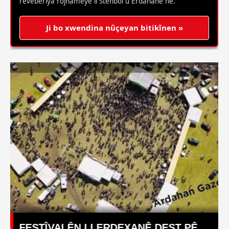
rêveberiya rojnameyê li Stenbol û Erdahanê ne.
Ji bo xwendina nûçeyan bitikînen »
VALÊN LI ERDEXANÊ DEST PÊ