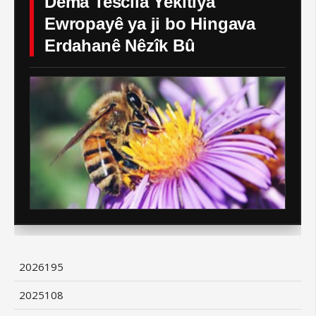
Dema Tescîla Yekîtiya
Ewropayê ya ji bo Hingava
Erdahanê Nêzîk Bû
2026
195
2025
108