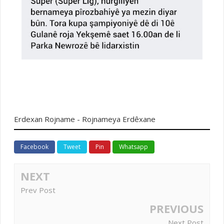
Erdexan Rojname - Rojnameya Erdêxane
Facebook
Tweet
Pin
Whatsapp
NEXT
Prev Post
PREVIOUS
Next Post