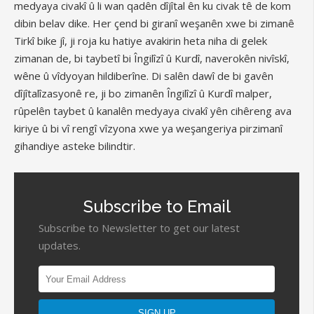
medyaya civakî û li wan qadên dîjîtal ên ku civak tê de kom
dibin belav dike. Her çend bi giranî weşanên xwe bi zimanê
Tirkî bike jî, ji roja ku hatiye avakirin heta niha di gelek
zimanan de, bi taybetî bi Îngilîzî û Kurdî, naverokên nivîskî,
wêne û vîdyoyan hildiberîne. Di salên dawî de bi gavên
dîjîtalîzasyonê re, ji bo zimanên Îngilîzî û Kurdî malper,
rûpelên taybet û kanalên medyaya civakî yên cihêreng ava
kiriye û bi vî rengî vîzyona xwe ya weşangeriya pirzimanî
gihandiye asteke bilindtir.
Subscribe to Email
Subscribe to Newsletter to get our latest
updates.