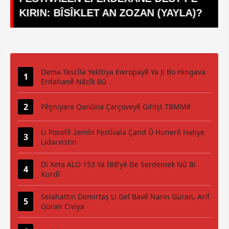
 BÎSÎKLET AN ZOZAN (YAYLA)?
ARDAHAN 
Dema Tescîla Yekîtiya Ewropayê Ya Ji Bo Hingava
Erdahanê Nêzîk Bû
Pêşniyara Qanûna Çarçoveyê Gihîşt TBMMê
Li Posofê 2emîn Festîvala Çand Û Hunerê Hatiye
Lidarxistin
Di Xeta ALO 153 Ya İBB’yê De Serdemek Nû Bi
Kurdî
Selahattin Demirtaş Li Gel Bavê Narin Güran, Arif
Güran Civiya