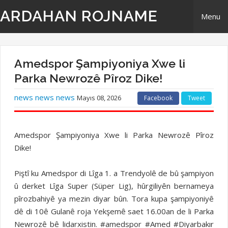
ARDAHAN ROJNAME
Menu
Home
Amedspor Şampiyoniya Xwe li
Derbarê Me
Parka Newrozê Pîroz Dike!
news news news
Mayıs 08, 2026
Facebook
Tweet
TR | Tirki - Türkçe
EN | English- ingilizi
Amedspor Şampiyoniya Xwe li Parka Newrozê Pîroz
Dike!
Têkilî
Piştî ku Amedspor di Lîga 1. a Trendyolê de bû şampiyon
û derket Lîga Super (Süper Lig), hûrgiliyên bernameya
pîrozbahiyê ya mezin diyar bûn. Tora kupa şampiyoniyê
dê di 10ê Gulanê roja Yekşemê saet 16.00an de li Parka
Newrozê bê lidarxistin. #amedspor #Amed #Diyarbakır