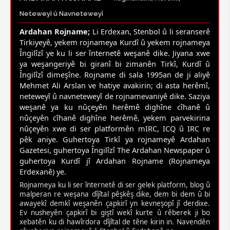
Neteweyî û Navneteweyî
Ardahan Rojname;
Li Erdexan, Stenbol û li seranserê
Tirkiyeyê, yekem rojnameya Kurdî û yekem rojnameya
Îngilîzî ye ku li ser înternetê weşanê dike. Jiyana xwe
ya weşangeriyê bi giranî bi zimanên Tirkî, Kurdî û
Îngilîzî dimeşîne. Rojname di sala 1995an de ji aliyê
Mehmet Ali Arslan ve hatiye avakirin; di asta herêmî,
neteweyî û navneteweyî de rojnamevaniyê dike. Saziya
weşanê ya ku nûçeyên herêmê dighîne cîhanê û
nûçeyên cîhanê dighîne herêmê, yekem parvekirina
nûçeyên xwe di ser platformên mIRC, ICQ û IRC re
pêk aniye. Guhertoya Tirkî ya rojnameyê Ardahan
Gazetesi, guhertoya Îngilîzî The Ardahan Newspaper û
guhertoya Kurdî jî Ardahan Rojname (Rojnameya
Erdexanê) ye.
Rojnameya ku li ser înternetê di ser gelek platform, blog û
malperan re weşana dîjîtal pêşkêş dike, dem bi dem û bi
awayekî demkî weşanên çapkirî yn kevneşopî jî derdixe.
Ev nusheyên çapkirî bi giştî wekî kurte û rêberek ji bo
xebatên ku di hawîrdora dîjîtal de têne kirin in. Navendên