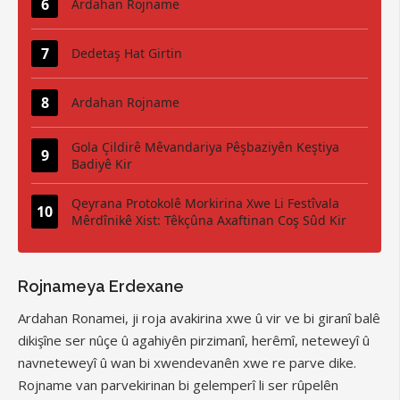
Ardahan Rojname
Dedetaş Hat Girtin
Ardahan Rojname
Gola Çildirê Mêvandariya Pêşbaziyên Keştiya
Badiyê Kir
Qeyrana Protokolê Morkirina Xwe Li Festîvala
Mêrdînikê Xist: Têkçûna Axaftinan Coş Sûd Kir
Rojnameya Erdexane
Ardahan Ronamei, ji roja avakirina xwe û vir ve bi giranî balê
dikişîne ser nûçe û agahiyên pirzimanî, herêmî, neteweyî û
navneteweyî û wan bi xwendevanên xwe re parve dike.
Rojname van parvekirinan bi gelemperî li ser rûpelên