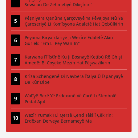
Sewalan De Zehmetiyê Dikişînin"
Pêşniyara Qanûna Çarçoveyê Ya Pêvajoya Nû Ya
Çareseriyê Li Komîsyona Adaletê Hat Qebûlkirin
Peyama Biryardariyê Ji Wezîrê Edaletê Akin
Gurlek: "Em Li Pey Wan In"
Karwana Fîlîstînê Ku Ji Bosnayê Ketibû Rê Ghişt
Amedê: Bi Coşeke Mezin Hat Pêşwazîkirin
Krîza Schengenê Di Navbera Îtalya Û Îspanyayê
De Kûr Dibe
Walîyê Berê Yê Erdexanê Vê Carê Li Stenbolê
Pedal Ajot
Wezîr Yumaklı Li Qersê Çend Têkilî Çêkirin:
Erdêxan Derveya Bernameyê Ma