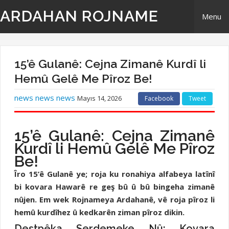
ARDAHAN ROJNAME
Menu
Home
15’ê Gulanê: Cejna Zimanê Kurdî li
Derbarê Me
Hemû Gelê Me Pîroz Be!
news news news
Mayıs 14, 2026
Facebook
Tweet
TR | Tirki - Türkçe
EN | English- ingilizi
15’ê Gulanê: Cejna Zimanê
Kurdî li Hemû Gelê Me Pîroz
Têkilî
Be!
Îro 15’ê Gulanê ye; roja ku ronahiya alfabeya latînî
bi kovara Hawarê re geş bû û bû bingeha zimanê
nûjen. Em wek Rojnameya Ardahanê, vê roja pîroz li
hemû kurdîhez û kedkarên ziman pîroz dikin.
Destpêka Serdemeke Nû: Kovara