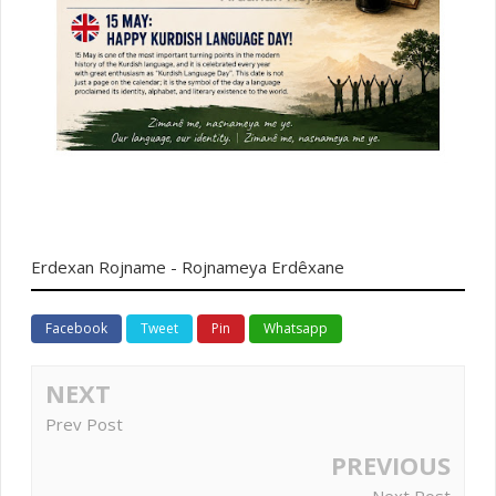
Erdexan Rojname - Rojnameya Erdêxane
Facebook
Tweet
Pin
Whatsapp
NEXT
Prev Post
PREVIOUS