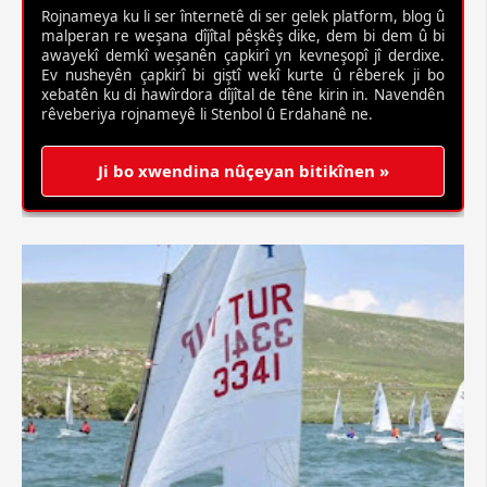
Rojnameya ku li ser înternetê di ser gelek platform, blog û
malperan re weşana dîjîtal pêşkêş dike, dem bi dem û bi
awayekî demkî weşanên çapkirî yn kevneşopî jî derdixe.
Ev nusheyên çapkirî bi giştî wekî kurte û rêberek ji bo
xebatên ku di hawîrdora dîjîtal de têne kirin in. Navendên
rêveberiya rojnameyê li Stenbol û Erdahanê ne.
Ji bo xwendina nûçeyan bitikînen »