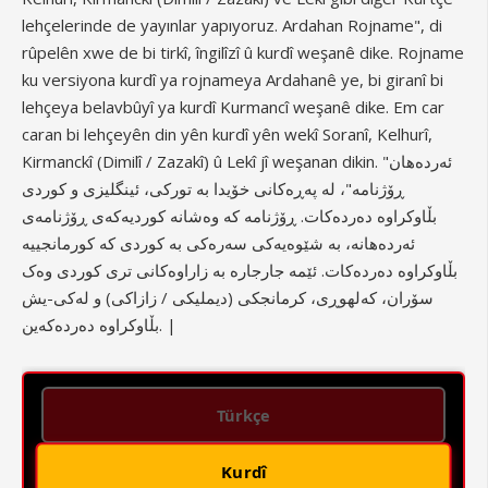
lehçelerinde de yayınlar yapıyoruz. Ardahan Rojname", di
rûpelên xwe de bi tirkî, îngilîzî û kurdî weşanê dike. Rojname
ku versiyona kurdî ya rojnameya Ardahanê ye, bi giranî bi
lehçeya belavbûyî ya kurdî Kurmancî weşanê dike. Em car
caran bi lehçeyên din yên kurdî yên wekî Soranî, Kelhurî,
Kirmanckî (Dimilî / Zazakî) û Lekî jî weşanan dikin. "ئەردەهان
ڕۆژنامە"، لە پەڕەکانی خۆیدا بە تورکی، ئینگلیزی و کوردی
بڵاوکراوە دەردەکات. ڕۆژنامە کە وەشانە کوردیەکەی ڕۆژنامەی
ئەردەهانە، بە شێوەیەکی سەرەکی بە کوردی کە کورمانجییە
بڵاوکراوە دەردەکات. ئێمە جارجارە بە زاراوەکانی تری کوردی وەک
سۆران، کەلهوڕی، کرمانجکی (دیملیکی / زازاکی) و لەکی-یش
بڵاوکراوە دەردەکەین. |
Türkçe
Kurdî