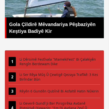
Qeyrana Protokolê Morkirina Xwe Li
Festîvala Mêrdînikê Xist: Têkçûna
Axaftinan Coş Sûd Kir
Li Dêrsimê Festîvala "MamekiFest" Bi Çalakiyên
Rengîn Berdewam Dike
Li Ser Rêya Mûş Û Çewligê Qezaya Trafîkê: 3 Kes
Birîndar Bûn
Rêyên 6 Gundên Qubînê Bi Asfaltê Hatin Nûkirin
Li Geverê Gundî Ji Ber Pirsgirêka Avdanê
Piştgiriyê Dixwazin: "Em Di Avdana Zevî Û