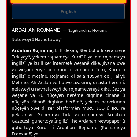
English
ARDAHAN ROJNAME
— Ragihandina Herêmî,
Neteweyî û Navneteweyî
Ardahan Rojname;
Li Erdexan, Stenbol û li seranserê
Tirkiyeyê, yekem rojnameya Kurdî û yekem rojnameya
Îngilîzî ye ku li ser înternetê weşanê dike. Jiyana xwe
ya weşangeriyê bi giranî bi zimanên Tirkî, Kurdî û
Îngilîzî dimeşîne. Rojname di sala 1995an de ji aliyê
Mehmet Ali Arslan ve hatiye avakirin; di asta herêmî,
neteweyî û navneteweyî de rojnamevaniyê dike. Saziya
weşanê ya ku nûçeyên herêmê dighîne cîhanê û
nûçeyên cîhanê dighîne herêmê, yekem parvekirina
nûçeyên xwe di ser platformên mIRC, ICQ û IRC re
pêk aniye. Guhertoya Tirkî ya rojnameyê Ardahan
Gazetesi, guhertoya Îngilîzî The Ardahan Newspaper û
guhertoya Kurdî jî Ardahan Rojname (Rojnameya
Erdexanê) ye.