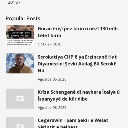
2018
7
Popular Posts
Guran êrişî pez kirin û nêzî 130 mîh
telef kirin
Ocak 27, 2026
Serokatiya CHP'ê ya Erzincanê Hat
Diyarxistin: Şevki Akdağ Bû Serokê
Nû
Ağustos 06, 2026
Krîza Schengenê di navbera Îtalya û
Îspanyayê de kûr dibe
Ağustos 08, 2026
Cegerxwîn - Şam Şekir e Welat
Şêrîntir e helbest