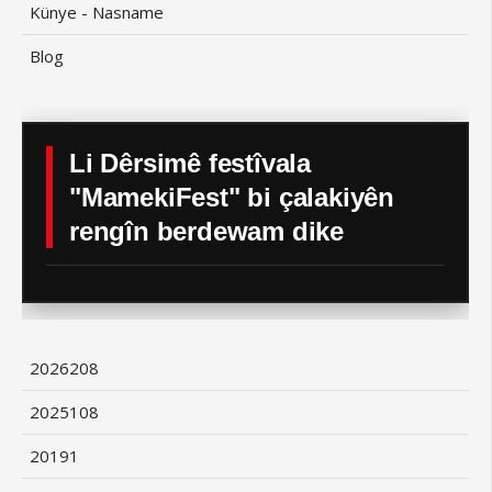
Künye - Nasname
Blog
Li Dêrsimê festîvala
"MamekiFest" bi çalakiyên
rengîn berdewam dike
2026
208
2025
108
2019
1