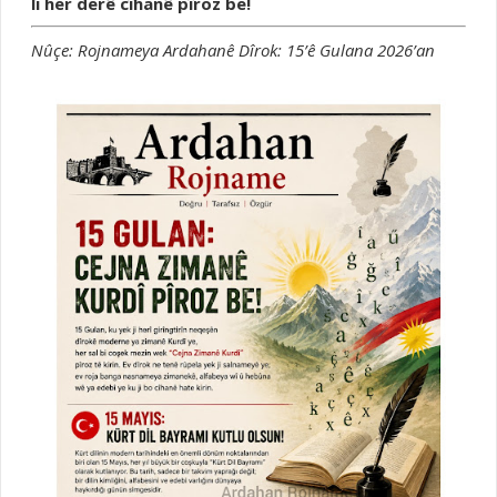
li her derê cîhanê pîroz be!
Nûçe: Rojnameya Ardahanê
Dîrok: 15’ê Gulana 2026’an