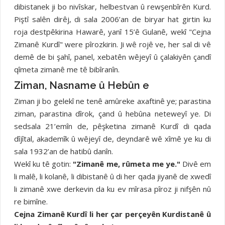
dibistanek ji bo nivîskar, helbestvan û rewşenbîrên Kurd.
Piştî salên dirêj, di sala 2006’an de biryar hat girtin ku
roja destpêkirina Hawarê, yanî 15’ê Gulanê, wekî "Cejna
Zimanê Kurdî" were pîrozkirin. Ji wê rojê ve, her sal di vê
demê de bi şahî, panel, xebatên wêjeyî û çalakiyên çandî
qîmeta zimanê me tê bibîranîn.
Ziman, Nasname û Hebûn e
Ziman ji bo gelekî ne tenê amûreke axaftinê ye; parastina
ziman, parastina dîrok, çand û hebûna neteweyî ye. Di
sedsala 21’emîn de, pêşketina zimanê Kurdî di qada
dîjîtal, akademîk û wêjeyî de, deyndarê wê xîmê ye ku di
sala 1932’an de hatibû danîn.
Wekî ku tê gotin:
"Zimanê me, rûmeta me ye."
Divê em
li malê, li kolanê, li dibistanê û di her qada jiyanê de xwedî
li zimanê xwe derkevin da ku ev mîrasa pîroz ji nifşên nû
re bimîne.
Cejna Zimanê Kurdî li her çar perçeyên Kurdistanê û