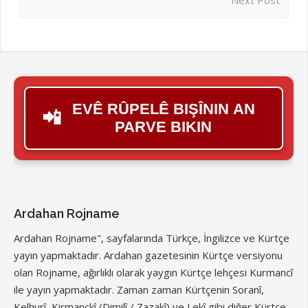
Next Post
EVÊ RÛPELÊ BIŞÎNIN AN
📲
PARVE BIKIN
Ardahan Rojname
Ardahan Rojname", sayfalarında Türkçe, İngilizce ve Kürtçe
yayın yapmaktadır. Ardahan gazetesinin Kürtçe versiyonu
olan Rojname, ağırlıklı olarak yaygın Kürtçe lehçesi Kurmancî
ile yayın yapmaktadır. Zaman zaman Kürtçenin Soranî,
Kelhurî, Kirmanckî (Dimilî / Zazakî) ve Lekî gibi diğer Kürtçe