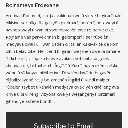
Rojnameya Erdexane
Ardahan Ronamei, ji roja avakirina xwe û vir ve bi giranî balê
dikişîne ser nûçe û agahiyên pirzimanî, herêmî, neteweyî û
navneteweyî û wan bi xwendevanên xwe re parve dike.
Rojname van parvekirinan bi gelemperî li ser rûpelên
medyaya civakî û li wan qadên dîjîtal ên ku civak tê de kom
dibin belav dike. Her çend bi giranî weşanên xwe bi zimanê
Tirkî bike jî, ji roja ku hatiye avakirin heta niha di gelek
zimanan de, bi taybetî bi Îngilîzî û Kurdî, naverokên nivîskî,
wêne û vîdyoyan hildiberîne. Di salên dawî de bi gavên
dîjîtalîzasyonê re, ji bo zimanên Îngilîzî û Kurdî malper,
rûpelên taybet û kanalên medyaya civakî yên cihêreng ava
kiriye û bi vî rengî vîzyona xwe ya weşangeriya pirzimanî
gihandiye asteke bilindtir.
Subscribe to Email