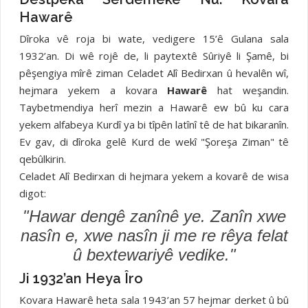
Hawarê
Dîroka vê roja bi wate, vedigere 15’ê Gulana sala
1932’an. Di wê rojê de, li paytextê Sûriyê li Şamê, bi
pêşengiya mîrê ziman Celadet Alî Bedirxan û hevalên wî,
hejmara yekem a kovara
Hawarê
hat weşandin.
Taybetmendiya herî mezin a Hawarê ew bû ku cara
yekem alfabeya Kurdî ya bi tîpên latînî tê de hat bikaranîn.
Ev gav, di dîroka gelê Kurd de wekî "Şoreşa Ziman" tê
qebûlkirin.
Celadet Alî Bedirxan di hejmara yekem a kovarê de wisa
digot:
"Hawar dengê zanînê ye. Zanîn xwe
nasîn e, xwe nasîn ji me re rêya felat
û bextewariyê vedike."
Ji 1932’an Heya Îro
Kovara Hawarê heta sala 1943’an 57 hejmar derket û bû