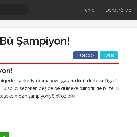
Home
Derbarê Me
 Bû Şampiyon!
Facebook
Tweet
yon!
 biqede
, serketiya koma xwe garantî kir û derbasî
Lîga 1.
 û spî di sezonên pêş de dê di lîgeke bilindtir de bilîze. Li
coşeke mezin şampiyoniyê pîroz dikin.
app