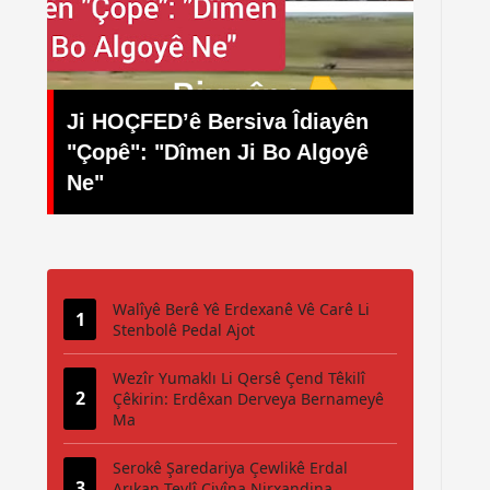
 Îdiayên
o Algoyê
Ardahan Rojname
Walîyê Berê Yê Erdexanê Vê Carê Li
Stenbolê Pedal Ajot
Wezîr Yumaklı Li Qersê Çend Têkilî
Çêkirin: Erdêxan Derveya Bernameyê
Ma
Serokê Şaredariya Çewlikê Erdal
Arıkan Tevlî Civîna Nirxandina