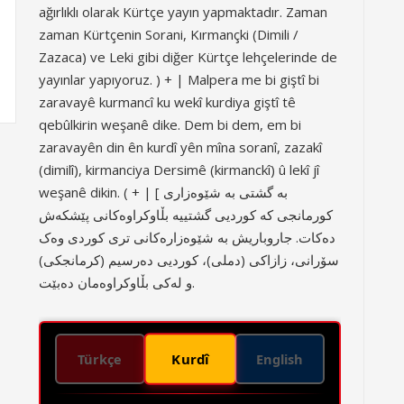
ağırlıklı olarak Kürtçe yayın yapmaktadır. Zaman
zaman Kürtçenin Sorani, Kırmançki (Dimili /
Zazaca) ve Leki gibi diğer Kürtçe lehçelerinde de
yayınlar yapıyoruz. ) + | Malpera me bi giştî bi
zaravayê kurmancî ku wekî kurdiya giştî tê
qebûlkirin weşanê dike. Dem bi dem, em bi
zaravayên din ên kurdî yên mîna soranî, zazakî
(dimilî), kirmanciya Dersimê (kirmanckî) û lekî jî
weşanê dikin. ( + | [ بە گشتی بە شێوەزاری
کورمانجی کە کوردیی گشتییە بڵاوکراوەکانی پێشکەش
دەکات. جاروباریش بە شێوەزارەکانی تری کوردی وەک
سۆرانی، زازاکی (دملی)، کوردیی دەرسیم (کرمانجکی)
و لەکی بڵاوکراوەمان دەبێت.
Kurdî
Türkçe
English