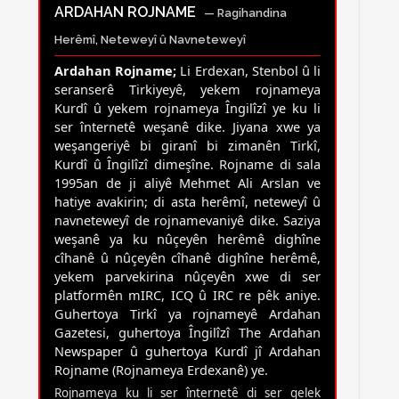
ARDAHAN ROJNAME
— Ragihandina
Herêmî, Neteweyî û Navneteweyî
Ardahan Rojname;
Li Erdexan, Stenbol û li
seranserê Tirkiyeyê, yekem rojnameya
Kurdî û yekem rojnameya Îngilîzî ye ku li
ser înternetê weşanê dike. Jiyana xwe ya
weşangeriyê bi giranî bi zimanên Tirkî,
Kurdî û Îngilîzî dimeşîne. Rojname di sala
1995an de ji aliyê Mehmet Ali Arslan ve
hatiye avakirin; di asta herêmî, neteweyî û
navneteweyî de rojnamevaniyê dike. Saziya
weşanê ya ku nûçeyên herêmê dighîne
cîhanê û nûçeyên cîhanê dighîne herêmê,
yekem parvekirina nûçeyên xwe di ser
platformên mIRC, ICQ û IRC re pêk aniye.
Guhertoya Tirkî ya rojnameyê Ardahan
Gazetesi, guhertoya Îngilîzî The Ardahan
Newspaper û guhertoya Kurdî jî Ardahan
Rojname (Rojnameya Erdexanê) ye.
Rojnameya ku li ser înternetê di ser gelek