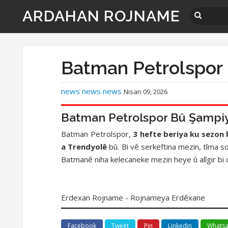
ARDAHAN ROJNAME
Batman Petrolspor
news news news
Nisan 09, 2026
Batman Petrolspor Bû Şampi
Batman Petrolspor,
3 hefte beriya ku sezon
a Trendyolê
bû. Bi vê serkeftina mezin, tîma sor
Batmanê niha kelecaneke mezin heye û alîgir bi 
Erdexan Rojname - Rojnameya Erdêxane
Facebook
Tweet
Pin
Linkedin
Whats