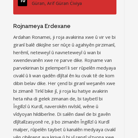
Güran, Arif Güran Civiya
Rojnameya Erdexane
Ardahan Ronamei, ji roja avakirina xwe û vir ve bi
giranî balê dikişîne ser nûçe û agahiyên pirzimanî,
herêmî, neteweyî û navneteweyî û wan bi
xwendevanên xwe re parve dike. Rojname van
parvekirinan bi gelemperî li ser rûpelên medyaya
civakî û li wan qadên dîjîtal ên ku civak tê de kom
dibin belav dike. Her çend bi giranî weşanên xwe
bi zimanê Tirkî bike jî, ji roja ku hatiye avakirin
heta niha di gelek zimanan de, bi taybetî bi
Îngilîzî û Kurdî, naverokên nivîskî, wêne û
vîdyoyan hildiberîne. Di salên dawî de bi gavên
dîjîtalîzasyonê re, ji bo zimanên Îngilîzî û Kurdî
malper, rûpelên taybet û kanalên medyaya civakî
yên cihêreng ava kiriye û bi vî rengî vîzyona xwe