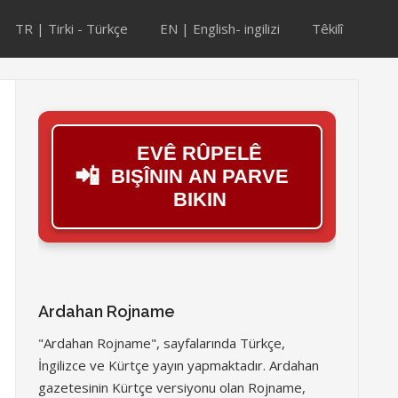
TR | Tirki - Türkçe
EN | English- ingilizi
Têkilî
EVÊ RÛPELÊ
📲
BIŞÎNIN AN PARVE
BIKIN
Ardahan Rojname
"Ardahan Rojname", sayfalarında Türkçe,
İngilizce ve Kürtçe yayın yapmaktadır. Ardahan
gazetesinin Kürtçe versiyonu olan Rojname,