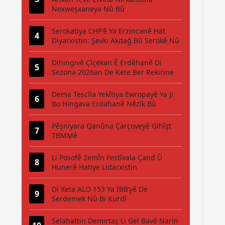
Nexweşxaneya Nû Bû
Serokatiya CHP'ê Ya Erzincanê Hat
Diyarxistin: Şevki Akdağ Bû Serokê Nû
Dihingivê Çîçekan Ê Erdêhanê Di
Sezona 2026an De Kete Ber Rekirine
Dema Tescîla Yekîtiya Ewropayê Ya Ji
Bo Hingava Erdahanê Nêzîk Bû
Pêşniyara Qanûna Çarçoveyê Gihîşt
TBMMê
Li Posofê 2emîn Festîvala Çand Û
Hunerê Hatiye Lidarxistin
Di Xeta ALO 153 Ya İBB’yê De
Serdemek Nû Bi Kurdî
Selahattin Demirtaş Li Gel Bavê Narin