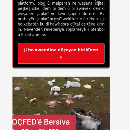
platform, blog û malperan re weşana dîjîtal
pêşkêş dike, dem bi dem û bi awayekî demkî
weşanên çapkirî yn kevneşopî jî derdixe. Ev
nusheyên çapkirî bi giştî wekî kurte û rêberek ji
bo xebatên ku di hawîrdora dîjîtal de têne kirin
in. Navendên rêveberiya rojnameyê li Stenbol
û Erdahanê ne.
Ji bo xwendina nûçeyan bitikînen
»