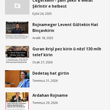
Cegerxwîn - Şam Şekir e Welat
Şêrîntir e helbest
Eylül 24, 2025
Rojnameger Levent Gültekin Hat
Binçavkirin
Aralık 18, 2025
Guran êrişî pez kirin û nêzî 130 mîh
telef kirin
Ocak 27, 2026
Dedetaş hat girtin
Temmuz 31, 2026
Ardahan Rojname
Temmuz 29, 2026