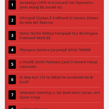
Serokatiya CHP'ê Ya Erzincanê Hat Diyarxistin:
Şevki Akdağ Bû Serokê Nû
Dihingivê Çîçekan Ê Erdêhanê Di Sezona 2026an
De Kete Ber Rekirine
Dema Tescîla Yekîtiya Ewropayê Ya Ji Bo Hingava
Erdahanê Nêzîk Bû
Pêşniyara Qanûna Çarçoveyê Gihîşt TBMMê
Li Posofê 2emîn Festîvala Çand Û Hunerê Hatiye
Lidarxistin
Di Xeta ALO 153 Ya İBB’yê De Serdemek Nû Bi
Kurdî
Selahattin Demirtaş Li Gel Bavê Narin Güran, Arif
Güran Civiya