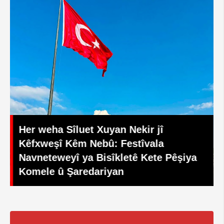
Her weha Sîluet Xuyan Nekir jî
Kêfxweşî Kêm Nebû: Festîvala
Li E
Navneteweyî ya Bisîkletê Kete Pêşiya
Bisî
Komele û Şaredariyan
Spor