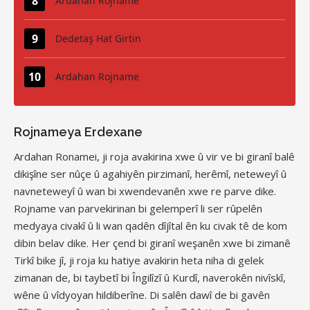
Ardahan Rojname
Dedetaş Hat Girtin
Ardahan Rojname
Rojnameya Erdexane
Ardahan Ronamei, ji roja avakirina xwe û vir ve bi giranî balê
dikişîne ser nûçe û agahiyên pirzimanî, herêmî, neteweyî û
navneteweyî û wan bi xwendevanên xwe re parve dike.
Rojname van parvekirinan bi gelemperî li ser rûpelên
medyaya civakî û li wan qadên dîjîtal ên ku civak tê de kom
dibin belav dike. Her çend bi giranî weşanên xwe bi zimanê
Tirkî bike jî, ji roja ku hatiye avakirin heta niha di gelek
zimanan de, bi taybetî bi Îngilîzî û Kurdî, naverokên nivîskî,
wêne û vîdyoyan hildiberîne. Di salên dawî de bi gavên