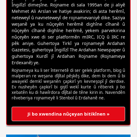
Îngilîzî dimeşîne. Rojname di sala 1995an de ji aliyê
Mehmet Ali Arslan ve hatiye avakirin; di asta herêmî,
neteweyî û navneteweyî de rojnamevaniyê dike. Saziya
weşanê ya ku nûçeyên herêmê dighîne cîhanê û
nûçeyên cîhanê dighîne herêmê, yekem parvekirina
nûçeyên xwe di ser platformên mIRC, ICQ û IRC re
pêk aniye. Guhertoya Tirkî ya rojnameyê Ardahan
Gazetesi, guhertoya Îngilîzî The Ardahan Newspaper û
guhertoya Kurdî jî Ardahan Rojname (Rojnameya
Erdexanê) ye.
Rojnameya ku li ser înternetê di ser gelek platform, blog û
malperan re weşana dîjîtal pêşkêş dike, dem bi dem û bi
awayekî demkî weşanên çapkirî yn kevneşopî jî derdixe.
Ev nusheyên çapkirî bi giştî wekî kurte û rêberek ji bo
xebatên ku di hawîrdora dîjîtal de têne kirin in. Navendên
rêveberiya rojnameyê li Stenbol û Erdahanê ne.
Ji bo xwendina nûçeyan bitikînen »