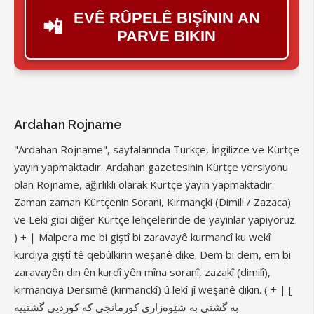
EVÊ RÛPELÊ BIŞÎNIN AN
📲
PARVE BIKIN
Ardahan Rojname
"Ardahan Rojname", sayfalarında Türkçe, İngilizce ve Kürtçe
yayın yapmaktadır. Ardahan gazetesinin Kürtçe versiyonu
olan Rojname, ağırlıklı olarak Kürtçe yayın yapmaktadır.
Zaman zaman Kürtçenin Sorani, Kırmançki (Dimili / Zazaca)
ve Leki gibi diğer Kürtçe lehçelerinde de yayınlar yapıyoruz.
) + | Malpera me bi giştî bi zaravayê kurmancî ku wekî
kurdiya giştî tê qebûlkirin weşanê dike. Dem bi dem, em bi
zaravayên din ên kurdî yên mîna soranî, zazakî (dimilî),
kirmanciya Dersimê (kirmanckî) û lekî jî weşanê dikin. ( + | [
بە گشتی بە شێوەزاری کورمانجی کە کوردیی گشتییە