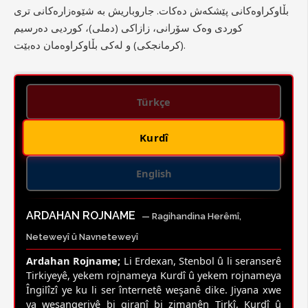
بڵاوکراوەکانی پێشکەش دەکات. جاروباریش بە شێوەزارەکانی تری
کوردی وەک سۆرانی، زازاکی (دملی)، کوردیی دەرسیم
(کرمانجکی) و لەکی بڵاوکراوەمان دەبێت.
Türkçe
Kurdî
English
ARDAHAN ROJNAME
— Ragihandina Herêmî,
Neteweyî û Navneteweyî
Ardahan Rojname;
Li Erdexan, Stenbol û li seranserê
Tirkiyeyê, yekem rojnameya Kurdî û yekem rojnameya
Îngilîzî ye ku li ser înternetê weşanê dike. Jiyana xwe
ya weşangeriyê bi giranî bi zimanên Tirkî, Kurdî û