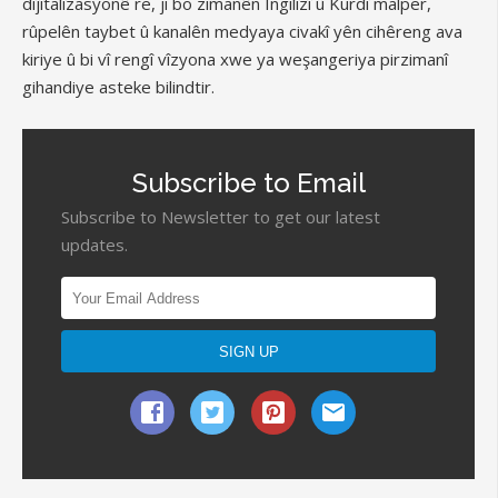
dîjîtalîzasyonê re, ji bo zimanên Îngilîzî û Kurdî malper,
rûpelên taybet û kanalên medyaya civakî yên cihêreng ava
kiriye û bi vî rengî vîzyona xwe ya weşangeriya pirzimanî
gihandiye asteke bilindtir.
Subscribe to Email
Subscribe to Newsletter to get our latest
updates.