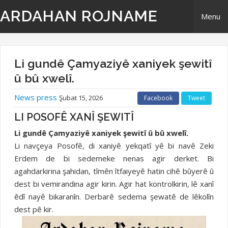
ARDAHAN ROJNAME
Menu
Home
Li gundê Çamyaziyê xaniyek şewitî
Derbarê Me
û bû xwelî.
News press
Şubat 15, 2026
Facebook
Tweet
TR | Tirki - Türkçe
LI POSOFÊ XANÎ ŞEWITÎ
EN | English- ingilizi
Li gundê Çamyaziyê xaniyek şewitî û bû xwelî.
Li navçeya Posofê, di xaniyê yekqatî yê bi navê Zeki
Têkilî
Erdem de bi sedemeke nenas agir derket. Bi
agahdarkirina şahidan, tîmên îtfaiyeyê hatin cihê bûyerê û
dest bi vemirandina agir kirin. Agir hat kontrolkirin, lê xanî
êdî nayê bikaranîn. Derbarê sedema şewatê de lêkolîn
dest pê kir.