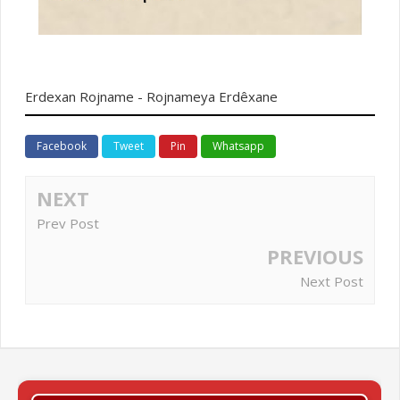
Erdexan Rojname - Rojnameya Erdêxane
Facebook
Tweet
Pin
Whatsapp
NEXT
Prev Post
PREVIOUS
Next Post