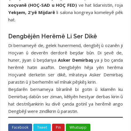
xoçvanê (HOÇ-SAD u HOÇ FED)
ve hat lidarxistin, roja
Yekşem, 2'yê Mijdarê
li salona kongreya komeleyê pêk
hat.
Dengbêjên Herêmê Li Ser Dikê
Di bernameyê de, gelek hunermend, dengbêj û ozanên ji
Hoçvan û deverên derdorê beşdar bûn. Di şevê de,
huner, jiyan û beşdariya
Asker Demirbaş
ya ji bo çanda
herêmê hatin axaftin. Dengbêjên hêja yên herêma
Hoçvanê derketin ser dikê, mîrateya Asker Demirbaş
parastin û ji berhemên wî mînak pêşkêş kirin.
Beşdarên bernameya bîranînê bi gotin û kilamên ku
Demirbaş dabûn ser ziman, kêliyên hestyar derbas kirin û
hat destnîşankirin ku divê çanda gotinî ya herêmê ango
Dengbêjî were zindîkirin û parastin.
Facebook
Tweet
Pin
Whatsapp