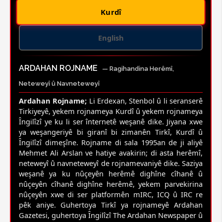
Kurdî
English
ARDAHAN ROJNAME
— Ragihandina Herêmî,
Neteweyî û Navneteweyî
Ardahan Rojname;
Li Erdexan, Stenbol û li seranserê
Tirkiyeyê, yekem rojnameya Kurdî û yekem rojnameya
Îngilîzî ye ku li ser înternetê weşanê dike. Jiyana xwe
ya weşangeriyê bi giranî bi zimanên Tirkî, Kurdî û
Îngilîzî dimeşîne. Rojname di sala 1995an de ji aliyê
Mehmet Ali Arslan ve hatiye avakirin; di asta herêmî,
neteweyî û navneteweyî de rojnamevaniyê dike. Saziya
weşanê ya ku nûçeyên herêmê dighîne cîhanê û
nûçeyên cîhanê dighîne herêmê, yekem parvekirina
nûçeyên xwe di ser platformên mIRC, ICQ û IRC re
pêk aniye. Guhertoya Tirkî ya rojnameyê Ardahan
Gazetesi, guhertoya Îngilîzî The Ardahan Newspaper û