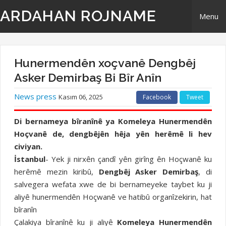
ARDAHAN ROJNAME
Menu
Home
Hunermendên xoçvanê Dengbêj
Derbarê Me
Asker Demirbaş Bi Bîr Anîn
News press
Kasım 06, 2025
Facebook
Tweet
TR | Tirki - Türkçe
Di bernameya bîranînê ya Komeleya Hunermendên
EN | English- ingilizi
Hoçvanê de, dengbêjên hêja yên herêmê li hev
civiyan.
Têkilî
İstanbul
- Yek ji nirxên çandî yên girîng ên Hoçwanê ku
herêmê mezin kiribû,
Dengbêj Asker Demirbaş
, di
salvegera wefata xwe de bi bernameyeke taybet ku ji
aliyê hunermendên Hoçwanê ve hatibû organîzekirin, hat
bîranîn
Çalakiya bîranînê ku ji aliyê
Komeleya Hunermendên