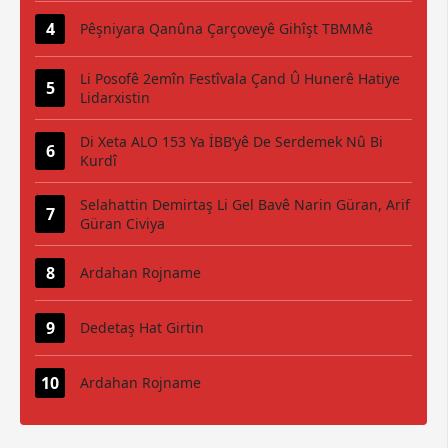
Pêşniyara Qanûna Çarçoveyê Gihîşt TBMMê
Li Posofê 2emîn Festîvala Çand Û Hunerê Hatiye
Lidarxistin
Di Xeta ALO 153 Ya İBB’yê De Serdemek Nû Bi
Kurdî
Selahattin Demirtaş Li Gel Bavê Narin Güran, Arif
Güran Civiya
Ardahan Rojname
Dedetaş Hat Girtin
Ardahan Rojname