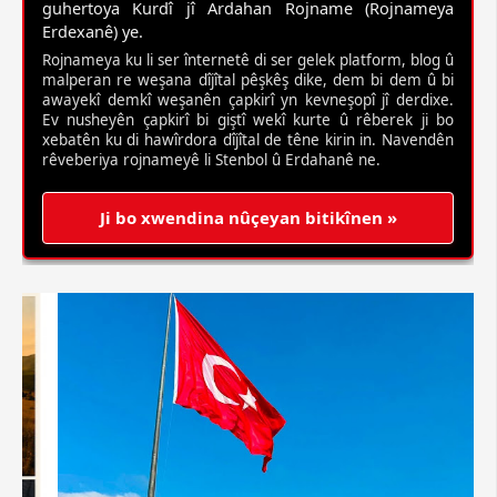
guhertoya Kurdî jî Ardahan Rojname (Rojnameya
Erdexanê) ye.
Rojnameya ku li ser înternetê di ser gelek platform, blog û
malperan re weşana dîjîtal pêşkêş dike, dem bi dem û bi
awayekî demkî weşanên çapkirî yn kevneşopî jî derdixe.
Ev nusheyên çapkirî bi giştî wekî kurte û rêberek ji bo
xebatên ku di hawîrdora dîjîtal de têne kirin in. Navendên
rêveberiya rojnameyê li Stenbol û Erdahanê ne.
Ji bo xwendina nûçeyan bitikînen »