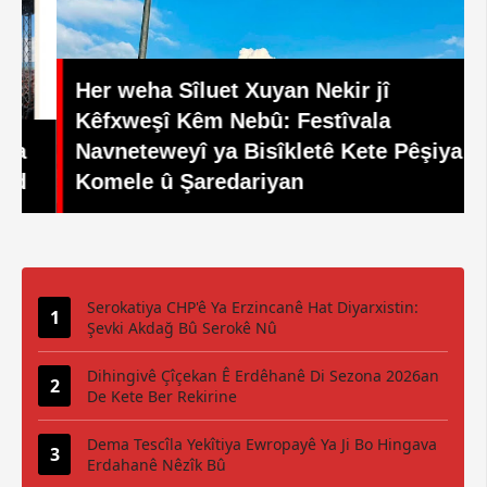
Her weha Sîluet Xuyan Nekir jî
Kêfxweşî Kêm Nebû: Festîvala
Navneteweyî ya Bisîkletê Kete Pêşiya
Komele û Şaredariyan
Serokatiya CHP'ê Ya Erzincanê Hat Diyarxistin:
Şevki Akdağ Bû Serokê Nû
Dihingivê Çîçekan Ê Erdêhanê Di Sezona 2026an
De Kete Ber Rekirine
Dema Tescîla Yekîtiya Ewropayê Ya Ji Bo Hingava
Erdahanê Nêzîk Bû