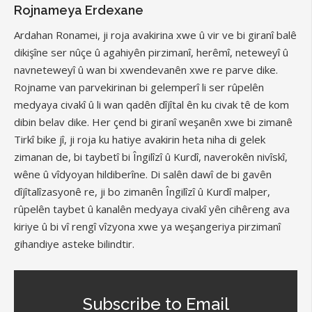
Rojnameya Erdexane
Ardahan Ronamei, ji roja avakirina xwe û vir ve bi giranî balê
dikişîne ser nûçe û agahiyên pirzimanî, herêmî, neteweyî û
navneteweyî û wan bi xwendevanên xwe re parve dike.
Rojname van parvekirinan bi gelemperî li ser rûpelên
medyaya civakî û li wan qadên dîjîtal ên ku civak tê de kom
dibin belav dike. Her çend bi giranî weşanên xwe bi zimanê
Tirkî bike jî, ji roja ku hatiye avakirin heta niha di gelek
zimanan de, bi taybetî bi Îngilîzî û Kurdî, naverokên nivîskî,
wêne û vîdyoyan hildiberîne. Di salên dawî de bi gavên
dîjîtalîzasyonê re, ji bo zimanên Îngilîzî û Kurdî malper,
rûpelên taybet û kanalên medyaya civakî yên cihêreng ava
kiriye û bi vî rengî vîzyona xwe ya weşangeriya pirzimanî
gihandiye asteke bilindtir.
Subscribe to Email