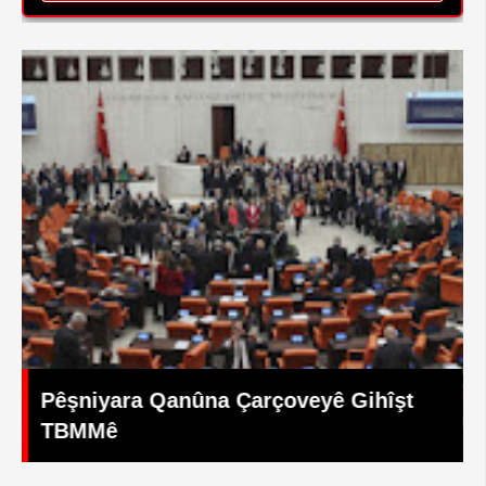
Li Posofê 2emîn Festîvala Çand û
Hunerê Hatiye Lidarxistin