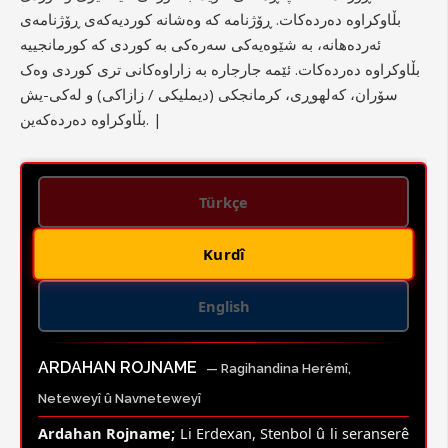
بڵاوکراوە دەردەکات. ڕۆژنامە کە وەشانە کوردیەکەی ڕۆژنامەی
ئەردەهانە، بە شێوەیەکی سەرەکی بە کوردی کە کورمانجییە
بڵاوکراوە دەردەکات. ئێمە جارجارە بە زاراوەکانی تری کوردی وەک
سۆران، کەلهوڕی، کرمانجکی (دیملیکی / زازاکی) و لەکی-یش
بڵاوکراوە دەردەکەین. |
Türkçe
Kurdî
English
ARDAHAN ROJNAME
— Ragihandina Herêmî,
Neteweyî û Navneteweyî
Ardahan Rojname;
Li Erdexan, Stenbol û li seranserê