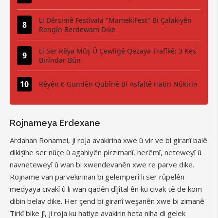
Li Dêrsimê Festîvala "MamekiFest" Bi Çalakiyên
Rengîn Berdewam Dike
Li Ser Rêya Mûş Û Çewligê Qezaya Trafîkê: 3 Kes
Birîndar Bûn
Rêyên 6 Gundên Qubînê Bi Asfaltê Hatin Nûkirin
Rojnameya Erdexane
Ardahan Ronamei, ji roja avakirina xwe û vir ve bi giranî balê
dikişîne ser nûçe û agahiyên pirzimanî, herêmî, neteweyî û
navneteweyî û wan bi xwendevanên xwe re parve dike.
Rojname van parvekirinan bi gelemperî li ser rûpelên
medyaya civakî û li wan qadên dîjîtal ên ku civak tê de kom
dibin belav dike. Her çend bi giranî weşanên xwe bi zimanê
Tirkî bike jî, ji roja ku hatiye avakirin heta niha di gelek