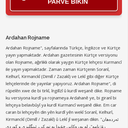
PARVE BIKIN
Ardahan Rojname
Ardahan Rojname", sayfalarında Türkçe, İngilizce ve Kürtçe
yayın yapmaktadır. Ardahan gazetesinin Kürtçe versiyonu
olan Rojname, ağırlıklı olarak yaygın Kürtçe lehçesi Kurmancî
ile yayın yapmaktadır. Zaman zaman Kürtçenin Soranî,
Kelhurî, Kirmanckî (Dimilî / Zazakî) ve Lekî gibi diğer Kürtçe
lehçelerinde de yayınlar yapıyoruz. Ardahan Rojname", di
rûpelên xwe de bi tirkî, îngilîzî û kurdî weşanê dike. Rojname
ku versiyona kurdî ya rojnameya Ardahanê ye, bi giranî bi
lehçeya belavbûyî ya kurdî Kurmancî weşanê dike. Em car
caran bi lehçeyên din yên kurdî yên wekî Soranî, Kelhurî,
Kirmanckî (Dimilî / Zazakî) û Lekî jî weşanan dikin. "ئەردەهان
ڕۆژنامە"، لە پەڕەکانی خۆیدا بە تورکی، ئینگلیزی و کوردی