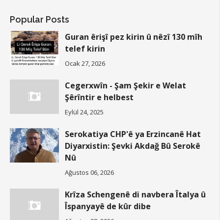
Popular Posts
Guran êrişî pez kirin û nêzî 130 mîh
telef kirin
Ocak 27, 2026
Cegerxwîn - Şam Şekir e Welat
Şêrîntir e helbest
Eylül 24, 2025
Serokatiya CHP'ê ya Erzincanê Hat
Diyarxistin: Şevki Akdağ Bû Serokê
Nû
Ağustos 06, 2026
Krîza Schengenê di navbera Îtalya û
Îspanyayê de kûr dibe