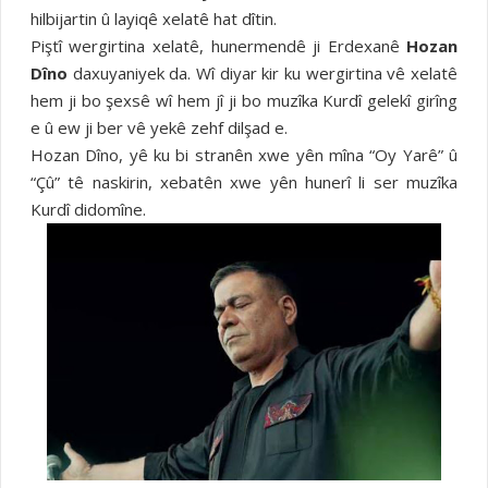
hilbijartin û layiqê xelatê hat dîtin.
Piştî wergirtina xelatê, hunermendê ji Erdexanê
Hozan
Dîno
daxuyaniyek da. Wî diyar kir ku wergirtina vê xelatê
hem ji bo şexsê wî hem jî ji bo muzîka Kurdî gelekî girîng
e û ew ji ber vê yekê zehf dilşad e.
Hozan Dîno, yê ku bi stranên xwe yên mîna “Oy Yarê” û
“Çû” tê naskirin, xebatên xwe yên hunerî li ser muzîka
Kurdî didomîne.