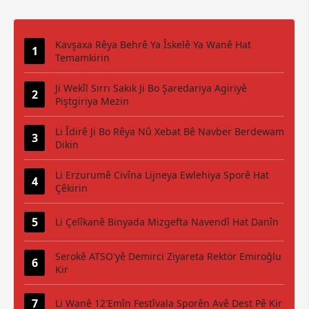
Kavşaxa Rêya Behrê Ya Îskelê Ya Wanê Hat
Temamkirin
Ji Wekîl Sırrı Sakık Ji Bo Şaredariya Agiriyê
Piştgiriya Mezin
Li Îdirê Ji Bo Rêya Nû Xebat Bê Navber Berdewam
Dikin
Li Erzurumê Civîna Lijneya Ewlehiya Sporê Hat
Çêkirin
Li Çelîkanê Binyada Mizgefta Navendî Hat Danîn
Serokê ATSO'yê Demirci Ziyareta Rektör Emiroğlu
Kir
Li Wanê 12'emîn Festîvala Sporên Avê Dest Pê Kir