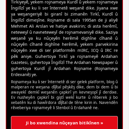
Tirkiyeyê, yekem rojnameya Kurdî û yekem rojnameya
Îngilîzî ye ku li ser înternetê weşanê dike. Jiyana xwe
ya weşangeriyê bi giranî bi zimanên Tirkî, Kurdî û
Îngilîzî dimeşîne. Rojname di sala 1995an de ji aliyê
Mehmet Ali Arslan ve hatiye avakirin; di asta herêmî,
neteweyî û navneteweyî de rojnamevaniyê dike. Saziya
weşanê ya ku nûçeyên herêmê dighîne cîhanê û
nûçeyên cîhanê dighîne herêmê, yekem parvekirina
nûçeyên xwe di ser platformên mIRC, ICQ û IRC re
pêk aniye. Guhertoya Tirkî ya rojnameyê Ardahan
Gazetesi, guhertoya Îngilîzî The Ardahan Newspaper û
guhertoya Kurdî jî Ardahan Rojname (Rojnameya
Erdexanê) ye.
Rojnameya ku li ser înternetê di ser gelek platform, blog û
malperan re weşana dîjîtal pêşkêş dike, dem bi dem û bi
awayekî demkî weşanên çapkirî yn kevneşopî jî derdixe.
Ev nusheyên çapkirî bi giştî wekî kurte û rêberek ji bo
xebatên ku di hawîrdora dîjîtal de têne kirin in. Navendên
rêveberiya rojnameyê li Stenbol û Erdahanê ne.
Ji bo xwendina nûçeyan bitikînen »