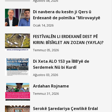
Ağustos 08, 2026
Di navbera du kesên ji Qers û
Erdexanê de polmîka "Mirovayiyê
Ocak 14, 2026
FESTÎVALÊN LI ERDEXANÊ DEST PÊ
KIRIN: BÎSÎKLET AN ZOZAN (YAYLA)?
Temmuz 05, 2026
Di Xeta ALO 153 ya İBB’yê de
Serdemek Nû bi Kurdî
Ağustos 03, 2026
Ardahan Rojname
Temmuz 31, 2026
Serokê Şaredariya Çewlikê Erdal