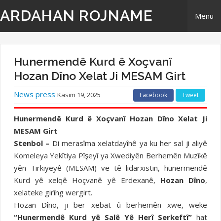
ARDAHAN ROJNAME
Menu
Home
Hunermendê Kurd ê Xoçvanî
Derbarê Me
Hozan Dîno Xelat Ji MESAM Girt
News press
Kasım 19, 2025
Facebook
Tweet
TR | Tirki - Türkçe
Hunermendê Kurd ê Xoçvanî Hozan Dîno Xelat Ji
EN | English- ingilizi
MESAM Girt
Stenbol –
Di merasîma xelatdayînê ya ku her sal ji aliyê
Têkilî
Komeleya Yekîtiya Pîşeyî ya Xwediyên Berhemên Muzîkê
yên Tirkiyeyê (MESAM) ve tê lidarxistin, hunermendê
Kurd yê xelqê Hoçvanê yê Erdexanê,
Hozan Dîno
,
xelateke girîng wergirt.
Hozan Dîno, ji ber xebat û berhemên xwe, weke
“Hunermendê Kurd yê Salê Yê Herî Serkeftî”
hat