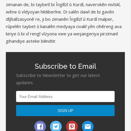
zimanan de, bi taybetî bi Îngilîzî û Kurdî, naverokên nivîskî,
wêne û vîdyoyan hildiberîne. Di salên dawî de bi gavên
dîjîtalîzasyonê re, ji bo zimanên Îngilîzî û Kurdî malper,
rûpelên taybet û kanalên medyaya civakî yên cihêreng ava
kiriye û bi vî rengî vîzyona xwe ya weşangeriya pirzimanî
gihandiye asteke bilindtir.
Subscribe to Email
Subscribe to Newsletter to get our latest
updates.