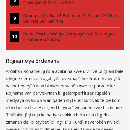
Şevki Akdağ Bû Serokê Nû
Dihingivê Çîçekan Ê Erdêhanê Di Sezona 2026an
De Kete Ber Rekirine
Dema Tescîla Yekîtiya Ewropayê Ya Ji Bo Hingava
Erdahanê Nêzîk Bû
Rojnameya Erdexane
Ardahan Ronamei, ji roja avakirina xwe û vir ve bi giranî balê
dikişîne ser nûçe û agahiyên pirzimanî, herêmî, neteweyî û
navneteweyî û wan bi xwendevanên xwe re parve dike.
Rojname van parvekirinan bi gelemperî li ser rûpelên
medyaya civakî û li wan qadên dîjîtal ên ku civak tê de kom
dibin belav dike. Her çend bi giranî weşanên xwe bi zimanê
Tirkî bike jî, ji roja ku hatiye avakirin heta niha di gelek
zimanan de, bi taybetî bi Îngilîzî û Kurdî, naverokên nivîskî,
wêne û vîdyoyan hildiberîne. Di salên dawî de bi gavên