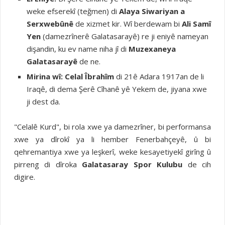
weke efserekî (teğmen) di
Alaya Siwariyan a
Serxwebûnê
de xizmet kir. Wî berdewam bi
Ali Samî
Yen
(damezrînerê Galatasarayê) re ji eniyê nameyan
dişandin, ku ev name niha jî di
Muzexaneya
Galatasarayê
de ne.
Mirina wî:
Celal Îbrahîm
di 21ê Adara 1917an de li
Iraqê, di dema Şerê Cîhanê yê Yekem de, jiyana xwe
ji dest da.
"Celalê Kurd", bi rola xwe ya damezrîner, bi performansa
xwe ya dîrokî ya li hember Fenerbahçeyê, û bi
qehremantiya xwe ya leşkerî, weke kesayetiyekî girîng û
pirreng di dîroka
Galatasaray Spor Kulubu
de cih
digire.