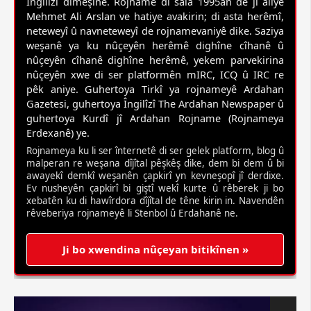
Îngilîzî dimeşîne. Rojname di sala 1995an de ji aliyê
Mehmet Ali Arslan ve hatiye avakirin; di asta herêmî,
neteweyî û navneteweyî de rojnamevaniyê dike. Saziya
weşanê ya ku nûçeyên herêmê dighîne cîhanê û
nûçeyên cîhanê dighîne herêmê, yekem parvekirina
nûçeyên xwe di ser platformên mIRC, ICQ û IRC re
pêk aniye. Guhertoya Tirkî ya rojnameyê Ardahan
Gazetesi, guhertoya Îngilîzî The Ardahan Newspaper û
guhertoya Kurdî jî Ardahan Rojname (Rojnameya
Erdexanê) ye.
Rojnameya ku li ser înternetê di ser gelek platform, blog û
malperan re weşana dîjîtal pêşkêş dike, dem bi dem û bi
awayekî demkî weşanên çapkirî yn kevneşopî jî derdixe.
Ev nusheyên çapkirî bi giştî wekî kurte û rêberek ji bo
xebatên ku di hawîrdora dîjîtal de têne kirin in. Navendên
rêveberiya rojnameyê li Stenbol û Erdahanê ne.
Ji bo xwendina nûçeyan bitikînen »