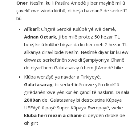
Oner
. Nesîm, ku li Pasûra Amedê ji ber mayînê mil û
çavekî xwe winda kiribû, di beşa bazdanê de serkeftî
bû.
Alîkarî:
Cîhgirê Serokê Kulûbê yê wê demê,
Adnan Ozturk
, ji bo milê protez 50 hezar TL
bexş kir û kulûbê biryar da ku her meh 2 hezar TL
alîkariya diravî bide Nesîm. Nesîmê diyar kir ku ew
dixwaze serkeftinên xwe di Şampiyoniya Cîhanê
de diyarî hem Galatasaray û hem jî Amedê bike.
Klûba werzîşê ya navdar a Tirkiyeyê,
Galatasaray
, bi serkeftinên xwe yên dîrokî û
girêdanên xwe yên kûr ên çandî tê naskirin. Di sala
2000an
de, Galatasaray bi destxistina Kûpaya
UEFAyê û paşê Super Kûpaya Ewropayê, weke
klûba herî mezin a cîhanê
di qeydên dîrokê de
cih girt