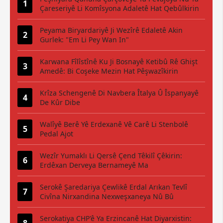
Çareseriyê Li Komîsyona Adaletê Hat Qebûlkirin
Peyama Biryardariyê Ji Wezîrê Edaletê Akin
Gurlek: "Em Li Pey Wan In"
Karwana Fîlîstînê Ku Ji Bosnayê Ketibû Rê Ghişt
Amedê: Bi Coşeke Mezin Hat Pêşwazîkirin
Krîza Schengenê Di Navbera Îtalya Û Îspanyayê
De Kûr Dibe
Walîyê Berê Yê Erdexanê Vê Carê Li Stenbolê
Pedal Ajot
Wezîr Yumaklı Li Qersê Çend Têkilî Çêkirin:
Erdêxan Derveya Bernameyê Ma
Serokê Şaredariya Çewlikê Erdal Arıkan Tevlî
Civîna Nirxandina Nexweşxaneya Nû Bû
Serokatiya CHP'ê Ya Erzincanê Hat Diyarxistin: