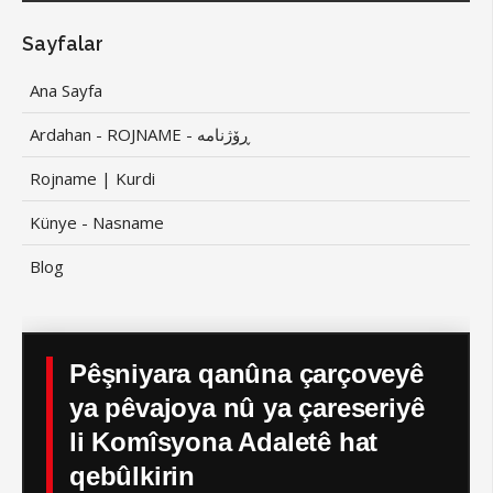
Sayfalar
Ana Sayfa
Ardahan - ROJNAME - ڕۆژنامە
Rojname | Kurdi
Künye - Nasname
Blog
Pêşniyara qanûna çarçoveyê
ya pêvajoya nû ya çareseriyê
li Komîsyona Adaletê hat
qebûlkirin