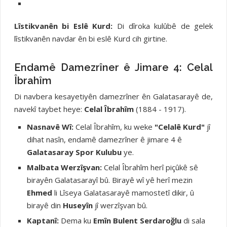
Lîstikvanên bi Eslê Kurd:
Di dîroka kulûbê de gelek
lîstikvanên navdar ên bi eslê Kurd cih girtine.
Endamê Damezrîner ê Jimare 4: Celal
Îbrahîm
Di navbera kesayetiyên damezrîner ên Galatasarayê de,
navekî taybet heye:
Celal Îbrahîm
(1884 - 1917).
Nasnavê Wî:
Celal Îbrahîm, ku weke
"Celalê Kurd"
jî
dihat nasîn, endamê damezrîner ê jimare 4 ê
Galatasaray Spor Kulubu
ye.
Malbata Werzîşvan:
Celal Îbrahîm herî piçûkê sê
birayên Galatasarayî bû. Birayê wî yê herî mezin
Ehmed
li Lîseya Galatasarayê mamostetî dikir, û
birayê din
Huseyîn
jî werzîşvan bû.
Kaptanî:
Dema ku
Emîn Bulent Serdaroğlu
di sala