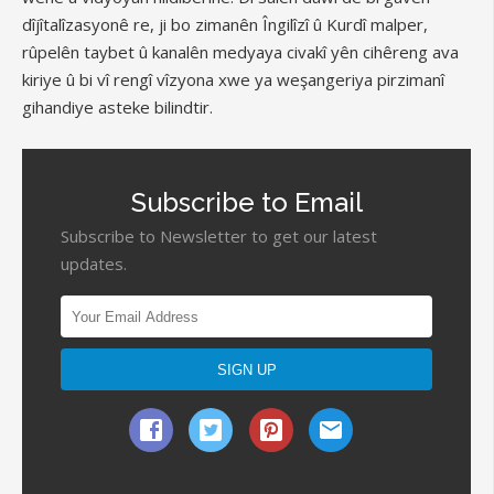
dîjîtalîzasyonê re, ji bo zimanên Îngilîzî û Kurdî malper,
rûpelên taybet û kanalên medyaya civakî yên cihêreng ava
kiriye û bi vî rengî vîzyona xwe ya weşangeriya pirzimanî
gihandiye asteke bilindtir.
Subscribe to Email
Subscribe to Newsletter to get our latest
updates.