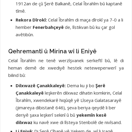
1912an de çû Şerê Balkanê, Celal Îbrahîm bû kaptanê
tîmê.
Rekora Dîrokî:
Celal Îbrahîm di maça dîrokî ya 7-0 a li
hember
Fenerbahçeyê
de, lîstikvan bû ku çar gol
avêtibûn.
Qehremantî û Mirina wî li Eniyê
Celal Îbrahîm ne tenê werzîşvanek serkeftî bû, lê di
heman demê de xwediyê hestek neteweperwerî ya
bilind bû:
Dilxwazê Çanakkaleyê:
Dema ku ji bo
Şerê
Çanakkaleyê
leşkerên dilxwaz dihatin komkirin, Celal
Îbrahîm, xwendekarê hiqûqê yê Lîseya Galatasarayê
(jimareya dibistanê 646), şeva beriya qeydê li ber
deriyê şaxa leşkerî sekinî û bû
yekemîn kesê
dilxwaz
ku navê xwe di lîsteya Stenbolê de nivîsand.
Li Eniyê:
Di Şerê Cîhanê yê Yekem de, wî li Iraqê