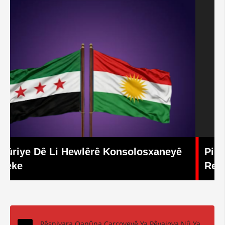
Piştî Guherandina Walî li Erdêxanê
Reaksiyona Gel
Pêşniyara Qanûna Çarçoveyê Ya Pêvajoya Nû Ya