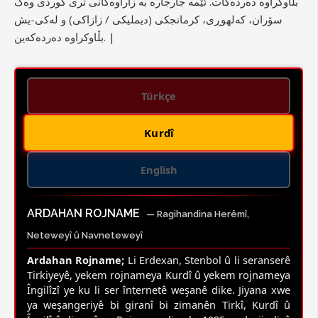
بڵاوکراوە دەردەکات. ئێمە جارجارە بە زاراوەکانی تری کوردی وەک
سۆران، کەلهوڕی، کرمانجکی (دیملیکی / زازاکی) و لەکی-یش
بڵاوکراوە دەردەکەین. |
Türkçe
Kurdî
English
ARDAHAN ROJNAME
— Ragihandina Herêmî,
Neteweyî û Navneteweyî
Ardahan Rojname;
Li Erdexan, Stenbol û li seranserê
Tirkiyeyê, yekem rojnameya Kurdî û yekem rojnameya
Îngilîzî ye ku li ser înternetê weşanê dike. Jiyana xwe
ya weşangeriyê bi giranî bi zimanên Tirkî, Kurdî û