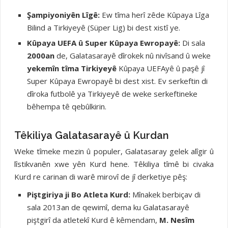
Şampiyoniyên Lîgê:
Ew tîma herî zêde Kûpaya Lîga
Bilind a Tirkiyeyê (Süper Lig) bi dest xistî ye.
Kûpaya UEFA û Super Kûpaya Ewropayê:
Di sala
2000an
de, Galatasarayê dîrokek nû nivîsand û weke
yekemîn tîma Tirkiyeyê
Kûpaya UEFAyê û paşê jî
Super Kûpaya Ewropayê bi dest xist. Ev serkeftin di
dîroka futbolê ya Tirkiyeyê de weke serkeftineke
bêhempa tê qebûlkirin.
Têkiliya Galatasarayê û Kurdan
Weke tîmeke mezin û populer, Galatasaray gelek alîgir û
lîstikvanên xwe yên Kurd hene. Têkiliya tîmê bi civaka
Kurd re carinan di warê mirovî de jî derketiye pêş:
Piştgiriya ji Bo Atleta Kurd:
Mînakek berbiçav di
sala 2013an de qewimî, dema ku Galatasarayê
piştgirî da atletekî Kurd ê kêmendam,
M. Nesîm