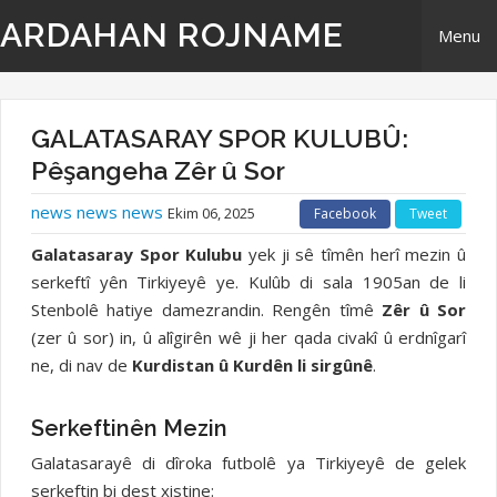
ARDAHAN ROJNAME
Menu
Home
GALATASARAY SPOR KULUBÛ:
Derbarê Me
Pêşangeha Zêr û Sor
news news news
Ekim 06, 2025
Facebook
Tweet
TR | Tirki - Türkçe
Galatasaray Spor Kulubu
yek ji sê tîmên herî mezin û
EN | English- ingilizi
serkeftî yên Tirkiyeyê ye. Kulûb di sala 1905an de li
Stenbolê hatiye damezrandin. Rengên tîmê
Zêr û Sor
(zer û sor) in, û alîgirên wê ji her qada civakî û erdnîgarî
Têkilî
ne, di nav de
Kurdistan û Kurdên li sirgûnê
.
Serkeftinên Mezin
Galatasarayê di dîroka futbolê ya Tirkiyeyê de gelek
serkeftin bi dest xistine: