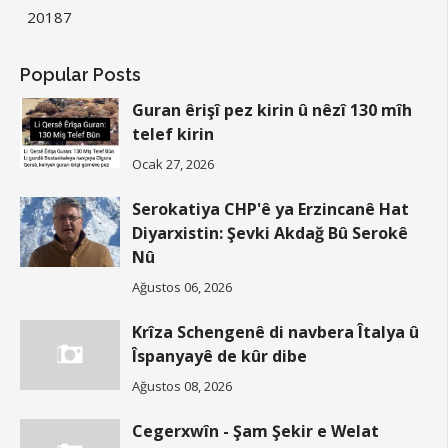
2018
7
Popular Posts
Guran êrişî pez kirin û nêzî 130 mîh
telef kirin
Ocak 27, 2026
Serokatiya CHP'ê ya Erzincanê Hat
Diyarxistin: Şevki Akdağ Bû Serokê
Nû
Ağustos 06, 2026
Krîza Schengenê di navbera Îtalya û
Îspanyayê de kûr dibe
Ağustos 08, 2026
Cegerxwîn - Şam Şekir e Welat