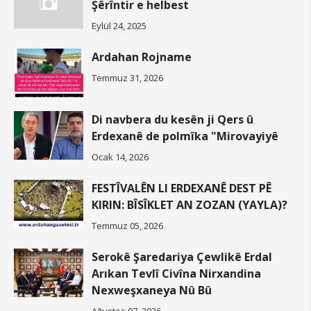
Şêrîntir e helbest
Eylül 24, 2025
Ardahan Rojname
Temmuz 31, 2026
Di navbera du kesên ji Qers û
Erdexanê de polmîka "Mirovayiyê
Ocak 14, 2026
FESTÎVALÊN LI ERDEXANÊ DEST PÊ
KIRIN: BÎSÎKLET AN ZOZAN (YAYLA)?
Temmuz 05, 2026
Serokê Şaredariya Çewlikê Erdal
Arıkan Tevlî Civîna Nirxandina
Nexweşxaneya Nû Bû
Ağustos 07, 2026